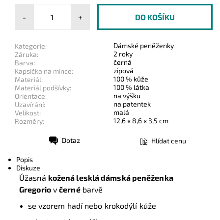
-
+
Dámské peněženky
Kategorie:
2 roky
Záruka:
černá
Barva:
zipová
Kapsička na mince:
100 % kůže
Materiál:
100 % látka
Materiál podšívky:
na výšku
Orientace:
na patentek
Uzavírání:
malá
Velikost:
12,6 x 8,6 x 3,5 cm
Rozměry:
Dotaz
Hlídat cenu
Tisk
Popis
Diskuze
Úžasná
kožená lesklá dámská peněženka
Gregorio
v
černé
barvě
se vzorem hadí nebo krokodýlí kůže