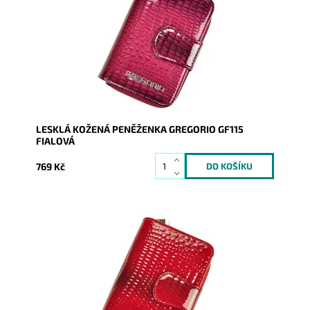
výšku. Díky svoji velikostí nezabere moc místa v
kabelce, ale...
Dostupnost:
Skladem
Kód:
17053
Značka:
Gregorio
Záruka:
2 roky
LESKLÁ KOŽENÁ PENĚŽENKA GREGORIO GF115
FIALOVÁ
769 Kč
Peněženka se vzorem hadí kůže je orientována na
výšku. Díky svoji velikostí nezabere moc místa v
kabelce, ale...
Dostupnost:
Skladem
Kód:
17054
Značka:
Gregorio