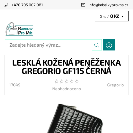
+420 705 007 081
info
@
kabelkyprovas.cz
0 Kč
0 ks /
LESKLÁ KOŽENÁ PENĚŽENKA
GREGORIO GF115 ČERNÁ
17049
Gregorio
Neohodnoceno