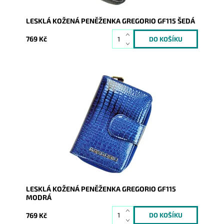
LESKLÁ KOŽENÁ PENĚŽENKA GREGORIO GF115 ŠEDÁ
769 Kč
Peněženka se vzorem hadí kůže je orientována na
výšku. Díky svoji velikostí nezabere moc místa v
kabelce, ale...
Dostupnost:
Skladem
Kód:
17051
Značka:
Gregorio
Záruka:
2 roky
LESKLÁ KOŽENÁ PENĚŽENKA GREGORIO GF115
MODRÁ
769 Kč