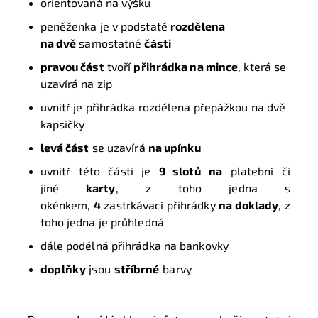
orientovaná na výšku
peněženka je v podstatě
rozdělena
na dvě
samostatné
části
pravou část
tvoří
přihrádka na mince
, která se
uzavírá na zip
uvnitř je přihrádka rozdělena přepážkou na dvě
kapsičky
levá část
se uzavírá
na upínku
uvnitř této části je
9 slotů
na
platební či
jiné
karty
, z toho jedna s
okénkem,
4
zastrkávací přihrádky
na doklady
, z
toho jedna je průhledná
dále podélná přihrádka na bankovky
doplňky
jsou
stříbrné
barvy