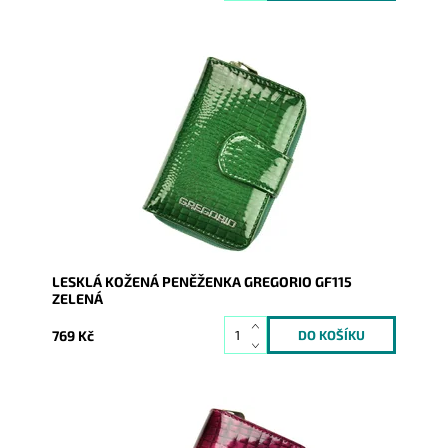
Peněženka se vzorem hadí kůže je orientována na
výšku. Díky svoji velikostí nezabere moc místa v
kabelce, ale...
Dostupnost:
Skladem
Kód:
17052
Značka:
Gregorio
Záruka:
2 roky
LESKLÁ KOŽENÁ PENĚŽENKA GREGORIO GF115
ZELENÁ
769 Kč
Peněženka se vzorem hadí kůže je orientována na