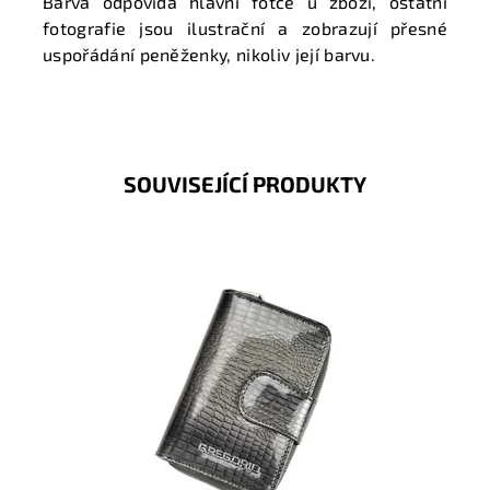
Barva odpovídá hlavní fotce u zboží, ostatní
fotografie jsou ilustrační a zobrazují přesné
uspořádání peněženky, nikoliv její barvu.
SOUVISEJÍCÍ PRODUKTY
Peněženka se vzorem hadí kůže je orientována na
výšku. Díky svoji velikostí nezabere moc místa v
kabelce, ale...
Dostupnost:
Skladem
Kód:
17050
Značka:
Gregorio
Záruka:
2 roky