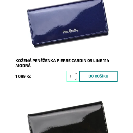
Luxusní černá peněženka značky Pierre Cardin 05
LINE 114 je krásným doplňkem každé ženy.
Dostupnost:
Skladem
Kód:
1896
Značka:
Pierre Cardin
Záruka:
2 roky
KOŽENÁ PENĚŽENKA PIERRE CARDIN 05 LINE 114
MODRÁ
1 099 Kč
Luxusní černá peněženka značky Pierre Cardin 05
LINE 114 je krásným doplňkem každé ženy
Dostupnost:
Skladem
Kód:
1894
Značka:
Pierre Cardin