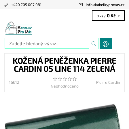
+420 705 007 081
info
@
kabelkyprovas.cz
0 Kč
0 ks /
KOŽENÁ PENĚŽENKA PIERRE
CARDIN 05 LINE 114 ZELENÁ
16612
Pierre Cardin
Neohodnoceno