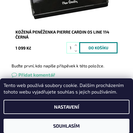
Záruka:
2 roky
KOŽENÁ PENĚŽENKA PIERRE CARDIN 05 LINE 114
ČERNÁ
1 099 Kč
Buďte první, kdo napíše příspěvek k této položce.
Přidat komentář
Tento web používá soubory cookie. Dalším procházením
Heureka.cz
|
Zboží.cz
|
Oázakabelek
tohoto webu vyjadřujete souhlas s jejich používáním.
NASTAVENÍ
2026 © Kabelky pro Vás, všechna práva vyhrazena
Vytvořil Shoptet
SOUHLASÍM