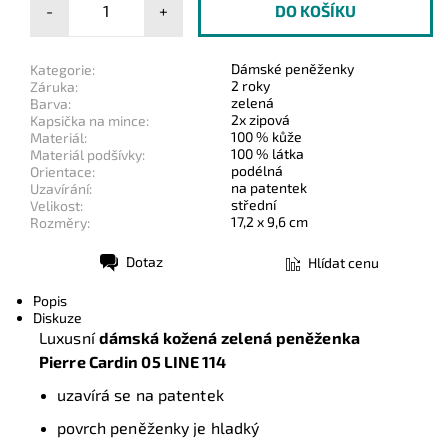
-
+
Dámské peněženky
Kategorie:
2 roky
Záruka:
zelená
Barva:
2x zipová
Kapsička na mince:
100 % kůže
Materiál:
100 % látka
Materiál podšívky:
podélná
Orientace:
na patentek
Uzavírání:
střední
Velikost:
17,2 x 9,6 cm
Rozměry:
Dotaz
Hlídat cenu
Tisk
Popis
Diskuze
Luxusní
dámská kožená
zelená
peněženka
Pierre Cardin
05 LINE 114
uzavírá se na patentek
povrch peněženky je hladký