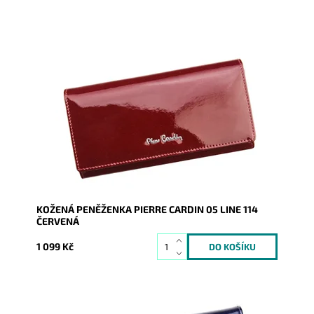
Luxusní černá peněženka značky Pierre Cardin 05
LINE 114 je krásným doplňkem každé ženy.
Dostupnost:
Skladem
Kód:
1895
Značka:
Pierre Cardin
Záruka:
2 roky
KOŽENÁ PENĚŽENKA PIERRE CARDIN 05 LINE 114
ČERVENÁ
1 099 Kč