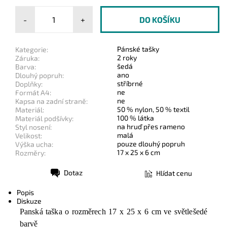
-
+
Pánské tašky
Kategorie:
2 roky
Záruka:
šedá
Barva:
ano
Dlouhý popruh:
stříbrné
Doplňky:
ne
Formát A4:
ne
Kapsa na zadní straně:
50 % nylon, 50 % textil
Materiál:
100 % látka
Materiál podšívky:
na hruď přes rameno
Styl nosení:
malá
Velikost:
pouze dlouhý popruh
Výška ucha:
17 x 25 x 6 cm
Rozměry:
Dotaz
Hlídat cenu
Tisk
Popis
Diskuze
Panská taška o rozměrech
17 x 25 x 6 cm
ve světlešedé
barvě