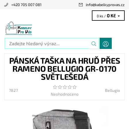
+420 705 007 081
info
@
kabelkyprovas.cz
0 Kč
0 ks /
PÁNSKÁ TAŠKA NA HRUĎ PŘES
RAMENO BELLUGIO GR-0170
SVĚTLEŠEDÁ
7827
Bellugio
Neohodnoceno