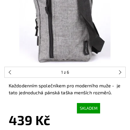
1
z 6
Každodenním společníkem pro moderního muže - je
tato jednoduchá pánská taška menších rozměrů.
SKLADEM
439 Kč