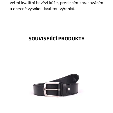
velmi kvalitní hovězí kůže, precizním zpracováním
a obecně vysokou kvalitou výrobků.
SOUVISEJÍCÍ PRODUKTY
Pánský kožený opasek Dakar v černé barvě se
zapínáním na přezku.
Dostupnost:
Skladem
Kód:
16933
Značka:
DAKAR
Záruka:
2 roky