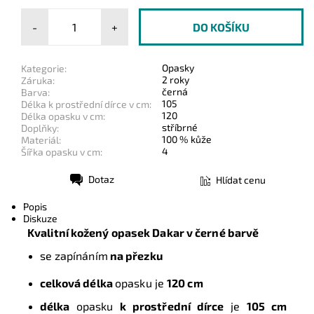
-
+
Opasky
Kategorie:
2 roky
Záruka:
černá
Barva:
105
Délka k prostřední dírce v cm:
120
Délka opasku v cm:
stříbrné
Doplňky:
100 % kůže
Materiál:
4
Šířka opasku v cm:
Dotaz
Hlídat cenu
Tisk
Popis
Diskuze
Kvalitní kožený opasek Dakar
v černé barvě
se zapínáním
na přezku
celková délka
opasku je
120 cm
délka
opasku
k prostřední dírce
je
105 cm