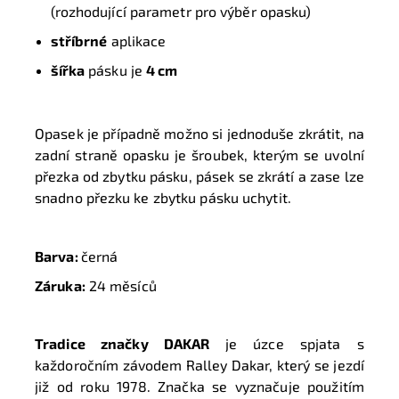
(rozhodující parametr pro výběr opasku)
stříbrné
aplikace
šířka
pásku je
4 cm
Opasek je případně možno si jednoduše zkrátit, na
zadní straně opasku je šroubek, kterým se uvolní
přezka od zbytku pásku, pásek se zkrátí a zase lze
snadno přezku ke zbytku pásku uchytit.
Barva:
černá
Záruka:
24 měsíců
Tradice značky DAKAR
je úzce spjata s
každoročním závodem Ralley Dakar, který se jezdí
již od roku 1978. Značka se vyznačuje použitím