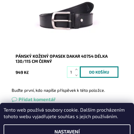
zapínáním na přezku.
Dostupnost:
Skladem
Kód:
16937
Značka:
DAKAR
Záruka:
2 roky
PÁNSKÝ KOŽENÝ OPASEK DAKAR 40754 DÉLKA
130/115 CM ČERNÝ
949 Kč
Buďte první, kdo napíše příspěvek k této položce.
Přidat komentář
Tento web používá soubory cookie. Dalším procházením
Heureka.cz
|
Zboží.cz
|
Oázakabelek
tohoto webu vyjadřujete souhlas s jejich používáním.
NASTAVENÍ