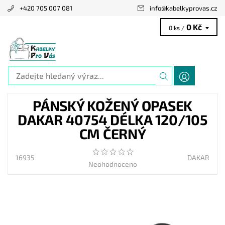
+420 705 007 081
info
@
kabelkyprovas.cz
0 Kč
0 ks /
PÁNSKÝ KOŽENÝ OPASEK
DAKAR 40754 DÉLKA 120/105
CM ČERNÝ
16935
DAKAR
Neohodnoceno