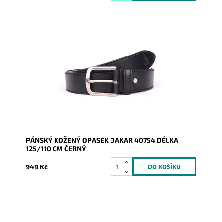
Pánský kožený opasek Dakar v černé barvě se
zapínáním na přezku.
Dostupnost:
Skladem
Kód:
16936
Značka:
DAKAR
Záruka:
2 roky
PÁNSKÝ KOŽENÝ OPASEK DAKAR 40754 DÉLKA
125/110 CM ČERNÝ
949 Kč
Pánský kožený opasek Dakar v černé barvě se