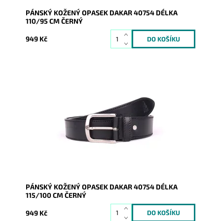
PÁNSKÝ KOŽENÝ OPASEK DAKAR 40754 DÉLKA
110/95 CM ČERNÝ
949 Kč
Pánský kožený opasek Dakar v černé barvě se
zapínáním na přezku.
Dostupnost:
Skladem
Kód:
16934
Značka:
DAKAR
Záruka:
2 roky
PÁNSKÝ KOŽENÝ OPASEK DAKAR 40754 DÉLKA
115/100 CM ČERNÝ
949 Kč