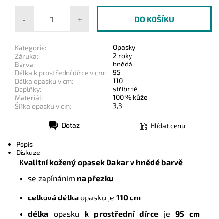
-
+
Opasky
Kategorie:
2 roky
Záruka:
hnědá
Barva:
95
Délka k prostřední dírce v cm:
110
Délka opasku v cm:
stříbrné
Doplňky:
100 % kůže
Materiál:
3,3
Šířka opasku v cm:
Dotaz
Hlídat cenu
Tisk
Popis
Diskuze
Kvalitní kožený opasek Dakar
v hnědé barvě
se zapínáním
na přezku
celková délka
opasku je
110 cm
délka
opasku
k prostřední dírce
je
95 cm