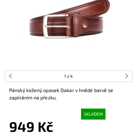
1
z 4
Pánský kožený opasek Dakar v hnědé barvě se
zapínáním na přezku.
SKLADEM
949 Kč