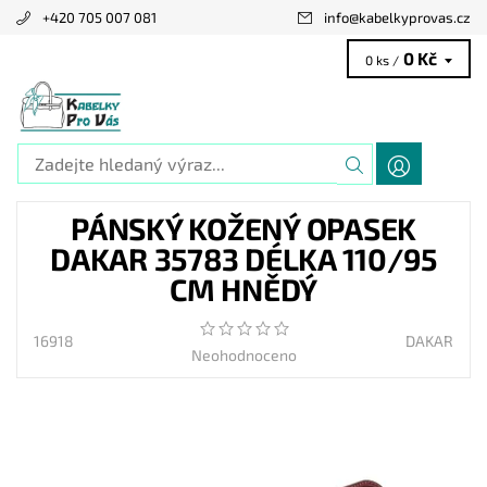
+420 705 007 081
info
@
kabelkyprovas.cz
0 Kč
0 ks /
PÁNSKÝ KOŽENÝ OPASEK
DAKAR 35783 DÉLKA 110/95
CM HNĚDÝ
16918
DAKAR
Neohodnoceno