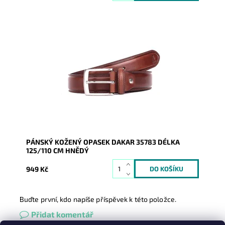
Pánský kožený opasek Dakar v hnědé barvě se
zapínáním na přezku.
Dostupnost:
Skladem
Kód:
16921
Značka:
DAKAR
Záruka:
2 roky
PÁNSKÝ KOŽENÝ OPASEK DAKAR 35783 DÉLKA
125/110 CM HNĚDÝ
949 Kč
Buďte první, kdo napíše příspěvek k této položce.
Přidat komentář