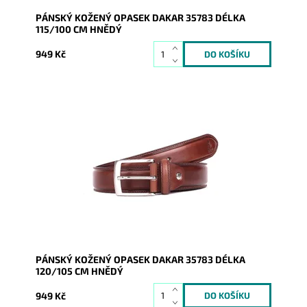
PÁNSKÝ KOŽENÝ OPASEK DAKAR 35783 DÉLKA
115/100 CM HNĚDÝ
949 Kč
Pánský kožený opasek Dakar v hnědé barvě se
zapínáním na přezku.
Dostupnost:
Skladem
Kód:
16920
Značka:
DAKAR
Záruka:
2 roky
PÁNSKÝ KOŽENÝ OPASEK DAKAR 35783 DÉLKA
120/105 CM HNĚDÝ
949 Kč