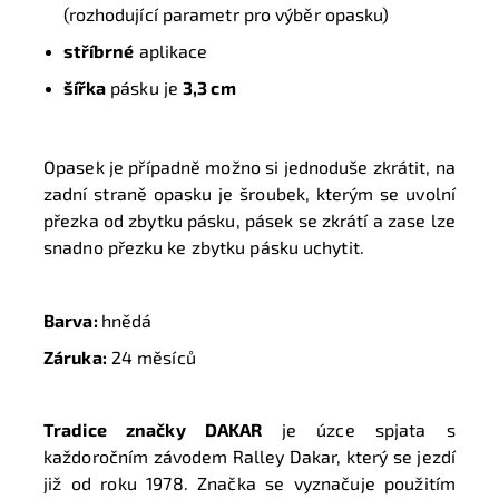
(rozhodující parametr pro výběr opasku)
stříbrné
aplikace
šířka
pásku je
3,3 cm
Opasek je případně možno si jednoduše zkrátit, na
zadní straně opasku je šroubek, kterým se uvolní
přezka od zbytku pásku, pásek se zkrátí a zase lze
snadno přezku ke zbytku pásku uchytit.
Barva:
hnědá
Záruka:
24 měsíců
Tradice značky DAKAR
je úzce spjata s
každoročním závodem Ralley Dakar, který se jezdí
již od roku 1978. Značka se vyznačuje použitím