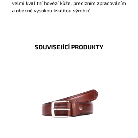
velmi kvalitní hovězí kůže, precizním zpracováním
a obecně vysokou kvalitou výrobků.
SOUVISEJÍCÍ PRODUKTY
Pánský kožený opasek Dakar v hnědé barvě se
zapínáním na přezku.
Dostupnost:
Skladem
Kód:
16919
Značka:
DAKAR
Záruka:
2 roky