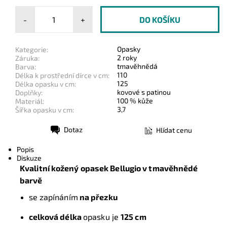
-
+
Opasky
Kategorie:
2 roky
Záruka:
tmavěhnědá
Barva:
110
Délka k prostřední dírce v cm:
125
Délka opasku v cm:
kovové s patinou
Doplňky:
100 % kůže
Materiál:
3,7
Šířka opasku v cm:
Dotaz
Hlídat cenu
Tisk
Popis
Diskuze
Kvalitní kožený opasek Bellugio
v tmavěhnědé
barvě
se zapínáním
na přezku
celková délka
opasku je
125 cm