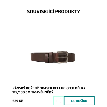
SOUVISEJÍCÍ PRODUKTY
Pánský kožený opasek Bellugio v tmavěhnědé barvě
se zapínáním na přezku.
Dostupnost:
Skladem
Kód:
20634
Značka:
Bellugio
Záruka:
2 roky
PÁNSKÝ KOŽENÝ OPASEK BELLUGIO 131 DÉLKA
115/100 CM TMAVĚHNĚDÝ
629 Kč