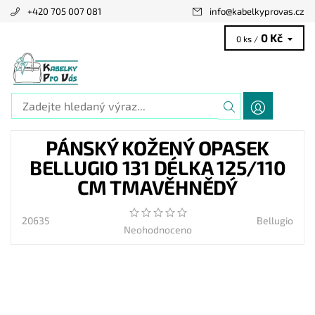
+420 705 007 081
info
@
kabelkyprovas.cz
0 Kč
0 ks /
PÁNSKÝ KOŽENÝ OPASEK
BELLUGIO 131 DÉLKA 125/110
CM TMAVĚHNĚDÝ
20635
Bellugio
Neohodnoceno