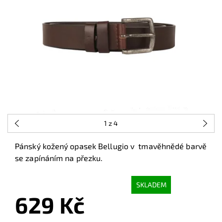
1
z 4
Pánský kožený opasek Bellugio v tmavěhnědé barvě
se zapínáním na přezku.
SKLADEM
629 Kč