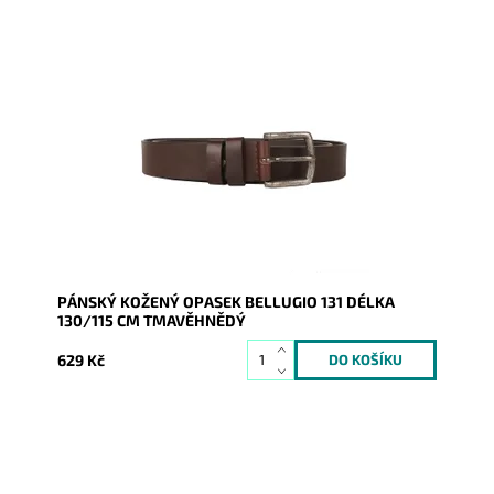
Pánský kožený opasek Bellugio v tmavěhnědé barvě
se zapínáním na přezku.
Dostupnost:
Skladem
Kód:
20636
Značka:
Bellugio
Záruka:
2 roky
PÁNSKÝ KOŽENÝ OPASEK BELLUGIO 131 DÉLKA
130/115 CM TMAVĚHNĚDÝ
629 Kč
Pánský kožený opasek Bellugio v tmavěhnědé barvě
se zapínáním na přezku.