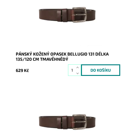
Dostupnost:
Skladem
Kód:
20637
Značka:
Bellugio
Záruka:
2 roky
PÁNSKÝ KOŽENÝ OPASEK BELLUGIO 131 DÉLKA
135/120 CM TMAVĚHNĚDÝ
629 Kč
Pánský kožený opasek Bellugio v tmavěhnědé barvě
se zapínáním na přezku.
Dostupnost:
Skladem
Kód:
20638
Značka:
Bellugio
Záruka:
2 roky