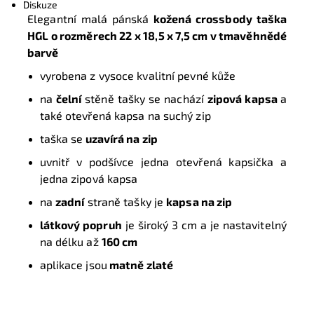
Diskuze
Elegantní malá pánská
kožená crossbody taška
HGL o rozměrech 22
x 18,5 x 7,5 cm
v tmavěhnědé
barvě
vyrobena z vysoce kvalitní pevné kůže
na
čelní
stěně tašky se nachází
zipová kapsa
a
také otevřená kapsa na suchý zip
taška se
uzavírá na zip
uvnitř v podšívce jedna otevřená kapsička a
jedna zipová kapsa
na
zadní
straně tašky je
kapsa na zip
látkový popruh
je široký 3 cm a je nastavitelný
na délku až
160 cm
aplikace jsou
matně zlaté