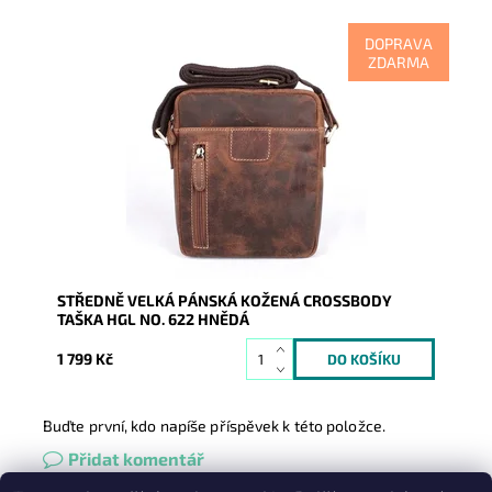
DOPRAVA
ZDARMA
Kožená pánská hnědá crossbody německé značky
HGL ideální střední velikosti, zajišťuje maximální
komfort při...
Dostupnost:
Skladem
Kód:
9914
Značka:
HGL (Německo)
Záruka:
2 roky
STŘEDNĚ VELKÁ PÁNSKÁ KOŽENÁ CROSSBODY
TAŠKA HGL NO. 622 HNĚDÁ
1 799 Kč
Buďte první, kdo napíše příspěvek k této položce.
Přidat komentář