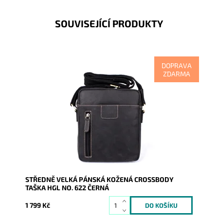
SOUVISEJÍCÍ PRODUKTY
DOPRAVA
ZDARMA
Kožená pánská černá crossbody německé značky
HGL ideální střední velikosti, zajišťuje maximální
komfort při...
Dostupnost:
Skladem
Kód:
9913
Značka:
HGL (Německo)
Záruka:
2 roky
STŘEDNĚ VELKÁ PÁNSKÁ KOŽENÁ CROSSBODY
TAŠKA HGL NO. 622 ČERNÁ
1 799 Kč