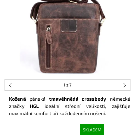
1
z 7
Kožená
pánská
tmavěhnědá crossbody
německé
značky
HGL
ideální střední velikosti, zajišťuje
maximální komfort při každodenním nošení.
SKLADEM