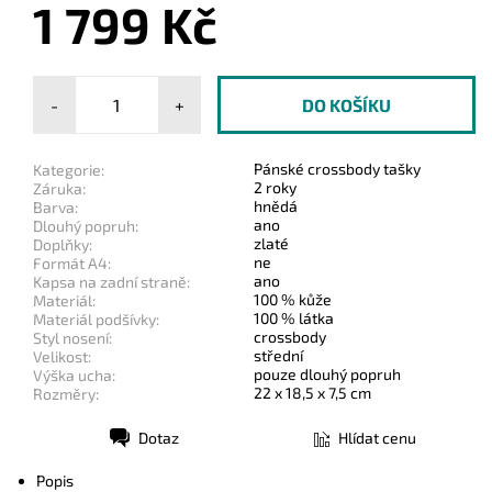
1 799 Kč
-
+
Pánské crossbody tašky
Kategorie:
2 roky
Záruka:
hnědá
Barva:
ano
Dlouhý popruh:
zlaté
Doplňky:
ne
Formát A4:
ano
Kapsa na zadní straně:
100 % kůže
Materiál:
100 % látka
Materiál podšívky:
crossbody
Styl nosení:
střední
Velikost:
pouze dlouhý popruh
Výška ucha:
22 x 18,5 x 7,5 cm
Rozměry:
Dotaz
Hlídat cenu
Tisk
Popis