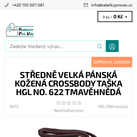
+420 705 007 081
info
@
kabelkyprovas.cz
0 Kč
0 ks /
DOPRAVA ZDARMA
STŘEDNĚ VELKÁ PÁNSKÁ
KOŽENÁ CROSSBODY TAŠKA
HGL NO. 622 TMAVĚHNĚDÁ
9915
HGL (Německo)
Neohodnoceno