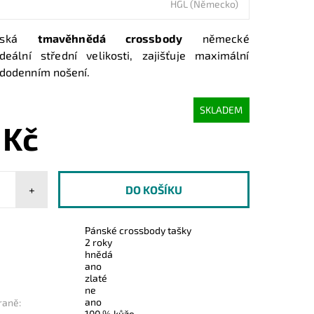
HGL (Německo)
ská
tmavěhnědá crossbody
německé
eální střední velikosti, zajišťuje maximální
ždodenním nošení.
SKLADEM
 Kč
+
Pánské crossbody tašky
2 roky
hnědá
ano
zlaté
ne
ano
raně:
100 % kůže