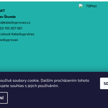
AKT
lav Škunda
o
@
kabelkyprovas.cz
20 705 007 081
cebook KabelkyproVas
belkyprovas
Heureka.cz
|
Zboží.cz
|
Oázakabelek
oužívá soubory cookie. Dalším procházením tohoto
S
ujete souhlas s jejich používáním.
NÍ