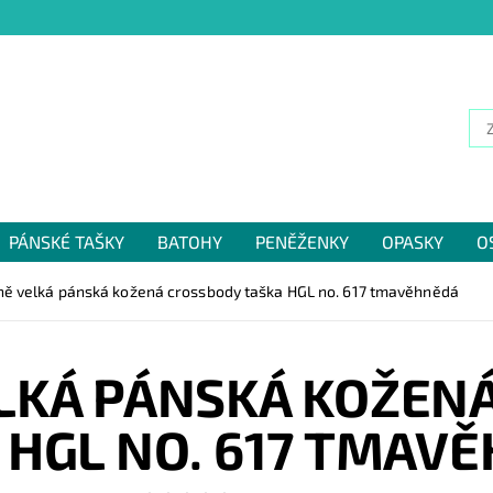
PÁNSKÉ TAŠKY
BATOHY
PENĚŽENKY
OPASKY
O
NÁM
ně velká pánská kožená crossbody taška HGL no. 617 tmavěhnědá
LKÁ PÁNSKÁ KOŽEN
 HGL NO. 617 TMAV