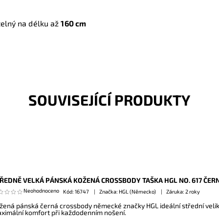
telný na délku až
160 cm
SOUVISEJÍCÍ PRODUKTY
ŘEDNĚ VELKÁ PÁNSKÁ KOŽENÁ CROSSBODY TAŠKA HGL NO. 617 ČER
Neohodnoceno
Kód:
16747
Značka: HGL (Německo)
Záruka: 2 roky
žená pánská černá crossbody německé značky HGL ideální střední velikos
ximální komfort při každodenním nošení.