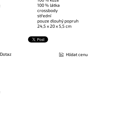
100 % látka
:
crossbody
střední
pouze dlouhý popruh
24,5 x 20 x 5,5 cm
Dotaz
Hlídat cenu
ě