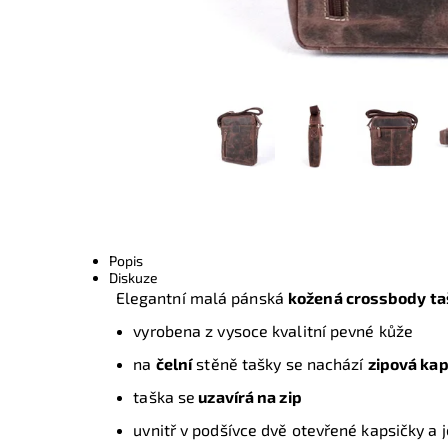
Popis
Diskuze
Elegantní malá pánská
kožená crossbody ta
vyrobena z vysoce kvalitní pevné kůže
na
čelní
stěně tašky se nachází
zipová ka
taška se
uzavírá na zip
uvnitř v podšívce dvě otevřené kapsičky a 