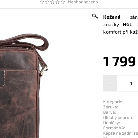
Neohodnoceno
Kožená
pán
značky
HGL
id
komfort při ka
1 799
-
Kategorie:
Záruka:
Barva:
Dlouhý popruh:
Doplňky:
Formát A4:
Kapsa na zadní st