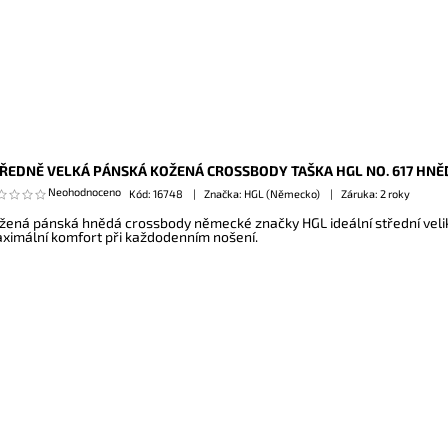
ŘEDNĚ VELKÁ PÁNSKÁ KOŽENÁ CROSSBODY TAŠKA HGL NO. 617 HNĚ
Neohodnoceno
Kód:
16748
Značka: HGL (Německo)
Záruka: 2 roky
žená pánská hnědá crossbody německé značky HGL ideální střední veliko
ximální komfort při každodenním nošení.