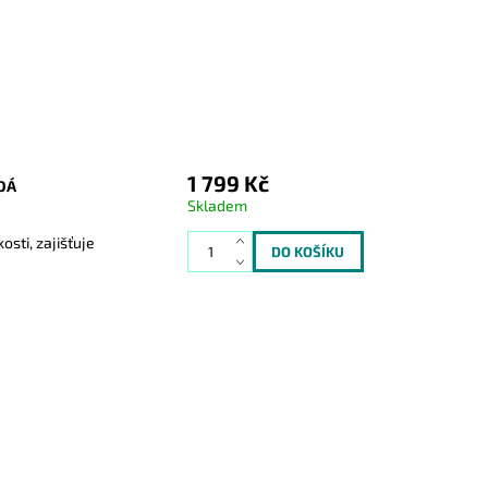
1 799 Kč
DÁ
Skladem
sti, zajišťuje