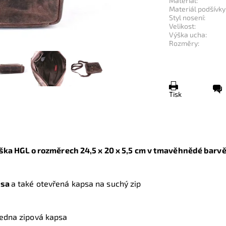
Materiál:
Materiál podšívky
Styl nosení:
Velikost:
Výška ucha:
Rozměry:
Tisk
ška HGL o rozměrech 24,5
x 20 x 5,5 cm
v tmavěhnědé barv
psa
a také otevřená kapsa na suchý zip
jedna zipová kapsa