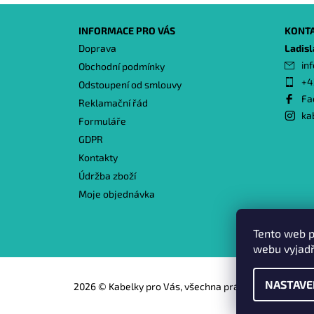
INFORMACE PRO VÁS
KONT
Doprava
Ladis
inf
Obchodní podmínky
+4
Odstoupení od smlouvy
Fa
Reklamační řád
ka
Formuláře
GDPR
Kontakty
Údržba zboží
Moje objednávka
Tento web p
webu vyjadř
NASTAVE
2026 © Kabelky pro Vás, všechna práva vyhrazena