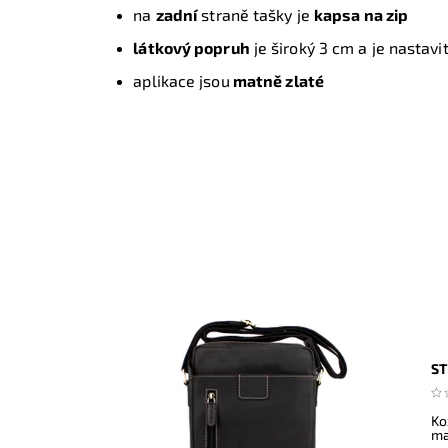
na
zadní
straně tašky je
kapsa na zip
látkový popruh
je široký 3 cm a je nastavi
aplikace jsou
matně zlaté
ST
Ko
ma