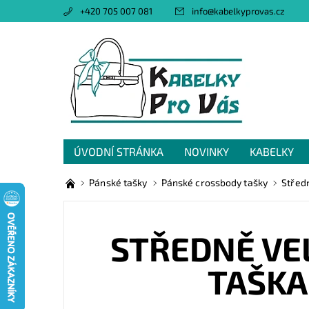
+420 705 007 081
info
@
kabelkyprovas.cz
ÚVODNÍ STRÁNKA
NOVINKY
KABELKY
OBCHODNÍ PODMÍNKY
GDPR
NAPIŠTE 
Pánské tašky
Pánské crossbody tašky
Střed
STŘEDNĚ VE
TAŠKA