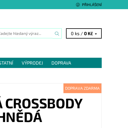
PŘIHLÁŠENÍ
0 ks /
0 Kč
STATNÍ
VÝPRODEJ
DOPRAVA
DOPRAVA ZDARMA
Á CROSSBODY
ĚHNĚDÁ