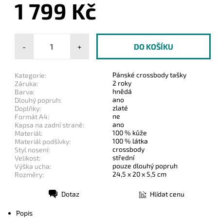
1 799 Kč
-
+
Pánské crossbody tašky
Kategorie:
2 roky
Záruka:
hnědá
Barva:
ano
Dlouhý popruh:
zlaté
Doplňky:
ne
Formát A4:
ano
Kapsa na zadní straně:
100 % kůže
Materiál:
100 % látka
Materiál podšívky:
crossbody
Styl nosení:
střední
Velikost:
pouze dlouhý popruh
Výška ucha:
24,5 x 20 x 5,5 cm
Rozměry:
Dotaz
Hlídat cenu
Tisk
Popis