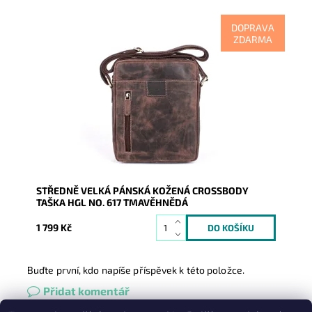
DOPRAVA
ZDARMA
Kožená pánská tmavěhnědá crossbody německé
značky HGL ideální střední velikosti,...
Dostupnost:
Skladem
Kód:
16749
Značka:
HGL (Německo)
Záruka:
2 roky
STŘEDNĚ VELKÁ PÁNSKÁ KOŽENÁ CROSSBODY
TAŠKA HGL NO. 617 TMAVĚHNĚDÁ
1 799 Kč
Buďte první, kdo napíše příspěvek k této položce.
Přidat komentář