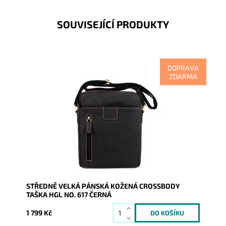
SOUVISEJÍCÍ PRODUKTY
DOPRAVA
ZDARMA
Kožená pánská černá crossbody německé značky
HGL ideální střední velikosti, zajišťuje maximální
komfort při...
Dostupnost:
Skladem
Kód:
16747
Značka:
HGL (Německo)
Záruka:
2 roky
STŘEDNĚ VELKÁ PÁNSKÁ KOŽENÁ CROSSBODY
TAŠKA HGL NO. 617 ČERNÁ
1 799 Kč