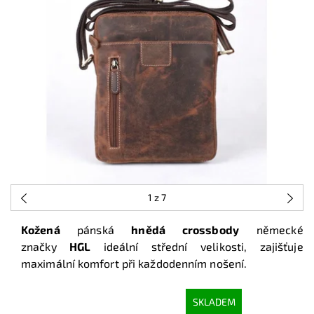
1
z 7
Kožená
pánská
hnědá crossbody
německé
značky
HGL
ideální střední velikosti, zajišťuje
maximální komfort při každodenním nošení.
SKLADEM