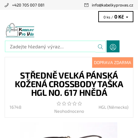
+420 705 007 081
info
@
kabelkyprovas.cz
0 Kč
0 ks /
DOPRAVA ZDARMA
STŘEDNĚ VELKÁ PÁNSKÁ
KOŽENÁ CROSSBODY TAŠKA
HGL NO. 617 HNĚDÁ
16748
HGL (Německo)
Neohodnoceno