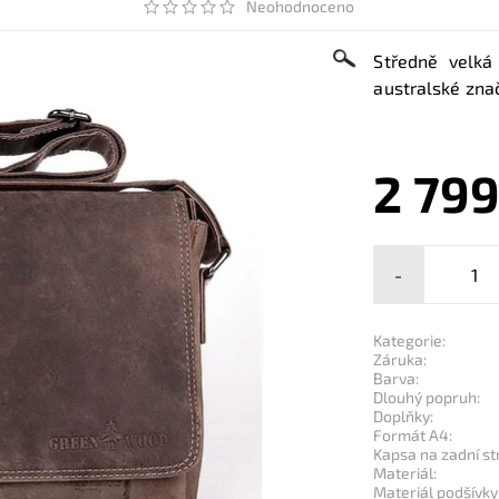
Neohodnoceno
Středně velká
australské zn
2 799
-
Kategorie:
Záruka:
Barva:
Dlouhý popruh:
Doplňky:
Formát A4:
Kapsa na zadní st
Materiál:
Materiál podšívky