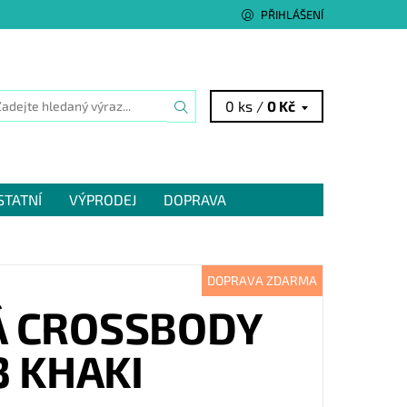
PŘIHLÁŠENÍ
0 ks /
0 Kč
STATNÍ
VÝPRODEJ
DOPRAVA
DOPRAVA ZDARMA
Á CROSSBODY
 KHAKI