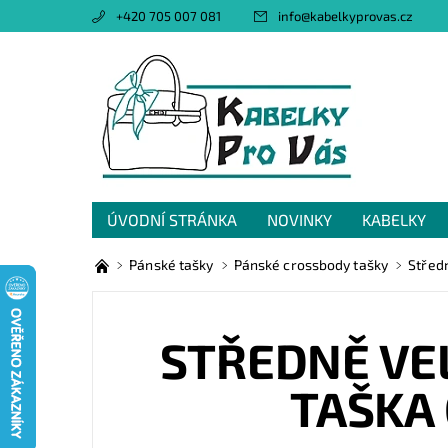
+420 705 007 081
info
@
kabelkyprovas.cz
ÚVODNÍ STRÁNKA
NOVINKY
KABELKY
OBCHODNÍ PODMÍNKY
GDPR
NAPIŠTE 
Pánské tašky
Pánské crossbody tašky
Střed
STŘEDNĚ VE
TAŠKA