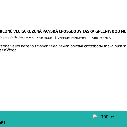
ŘEDNĚ VELKÁ KOŽENÁ PÁNSKÁ CROSSBODY TAŠKA GREENWOOD NO.
Neohodnoceno
Kód:
17008
Značka: GreenWood
Záruka: 2 roky
ředně velká kožená tmavěhnědá pevná pánská crossbody taška austra
eenWood.
AKT