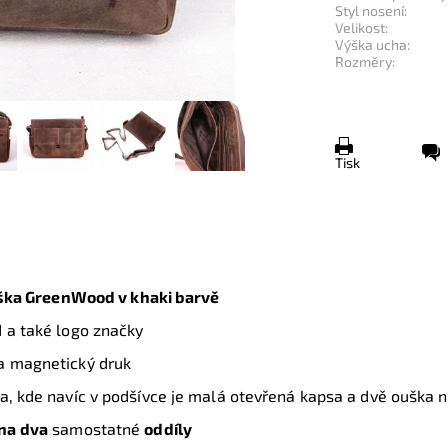
Styl nosení:
Velikost:
Výška ucha:
Rozměry:
Tisk
aška GreenWood
v khaki barvě
 a také logo značky
 magnetický druk
a, kde navíc v podšívce je malá otevřená kapsa a dvě ouška n
n
a
dva
samostatné
oddíly