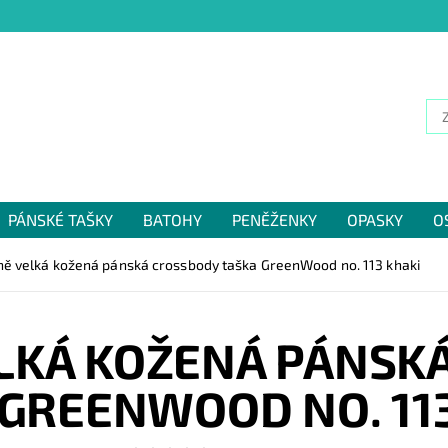
PÁNSKÉ TAŠKY
BATOHY
PENĚŽENKY
OPASKY
O
NÁM
ně velká kožená pánská crossbody taška GreenWood no. 113 khaki
LKÁ KOŽENÁ PÁNSK
 GREENWOOD NO. 113