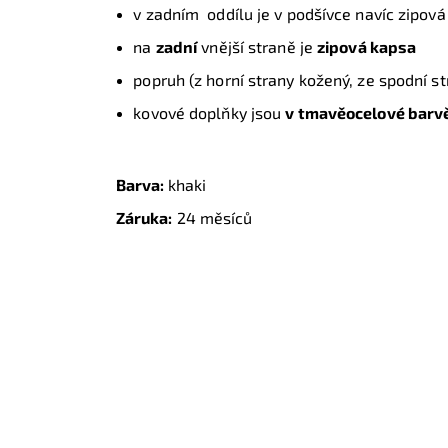
v zadním oddílu je v podšívce navíc zipov
na
zadní
vnější straně je
zipová kapsa
popruh (z horní strany kožený, ze spodní st
kovové doplňky jsou
v tmavěocelové barv
Barva:
khaki
Záruka:
24 měsíců