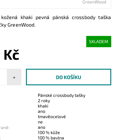
GreenWood
 kožená khaki pevná pánská crossbody taška
ačky GreenWood.
SKLADEM
 Kč
+
Pánské crossbody tašky
2 roky
khaki
ano
tmavěocelové
ne
ano
raně:
100 % kůže
100 % bavlna
: