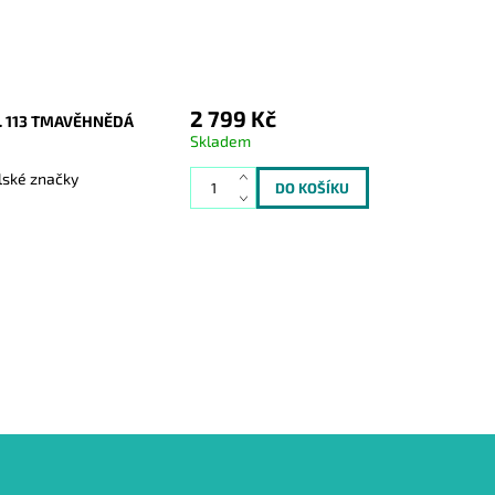
2 799 Kč
 113 TMAVĚHNĚDÁ
Skladem
lské značky