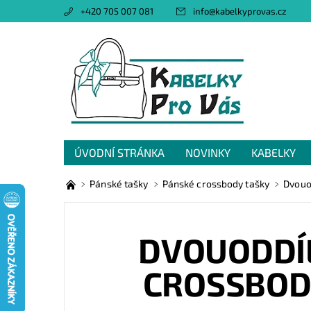
+420 705 007 081
info
@
kabelkyprovas.cz
ÚVODNÍ STRÁNKA
NOVINKY
KABELKY
OBCHODNÍ PODMÍNKY
GDPR
NAPIŠTE 
Pánské tašky
Pánské crossbody tašky
Dvouo
DVOUODDÍ
CROSSBOD