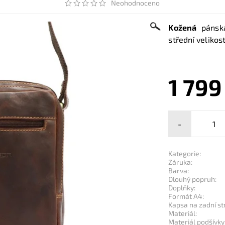
Neohodnoceno
Kožená
páns
střední velikos
1 799
-
Kategorie:
Záruka:
Barva:
Dlouhý popruh:
Doplňky:
Formát A4:
Kapsa na zadní st
Materiál:
Materiál podšívky