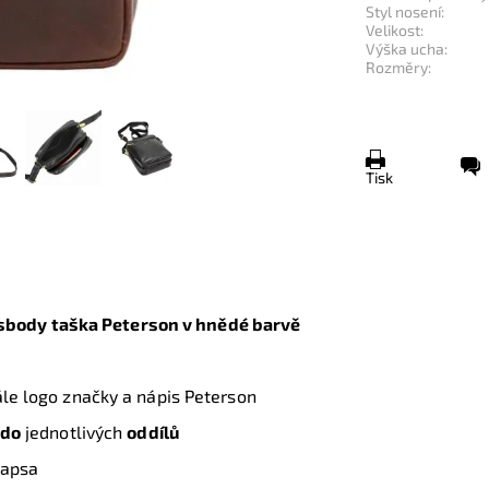
Styl nosení:
Velikost:
Výška ucha:
Rozměry:
Tisk
sbody taška Peterson v hnědé barvě
ále logo značky a nápis Peterson
 do
jednotlivých
oddílů
kapsa