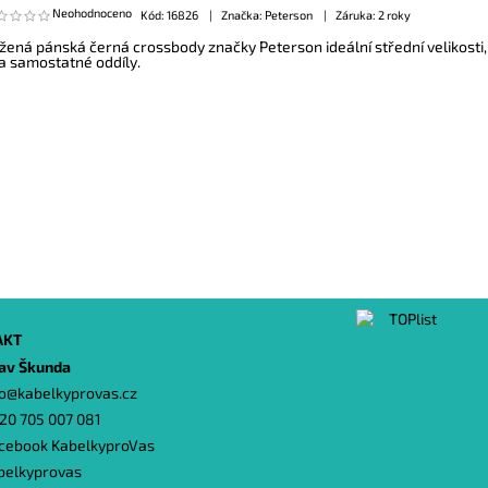
Neohodnoceno
Kód:
16826
Značka: Peterson
Záruka: 2 roky
žená pánská černá crossbody značky Peterson ideální střední velikosti,
a samostatné oddíly.
AKT
lav Škunda
o
@
kabelkyprovas.cz
20 705 007 081
cebook KabelkyproVas
belkyprovas