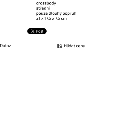
crossbody
střední
pouze dlouhý popruh
21 x 17,5 x 7,5 cm
Dotaz
Hlídat cenu