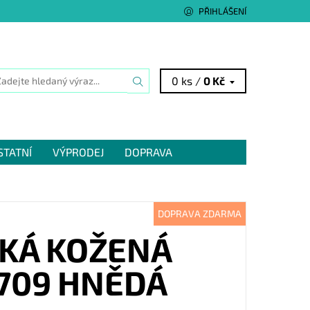
PŘIHLÁŠENÍ
0 ks /
0 Kč
STATNÍ
VÝPRODEJ
DOPRAVA
DOPRAVA ZDARMA
KÁ KOŽENÁ
709 HNĚDÁ