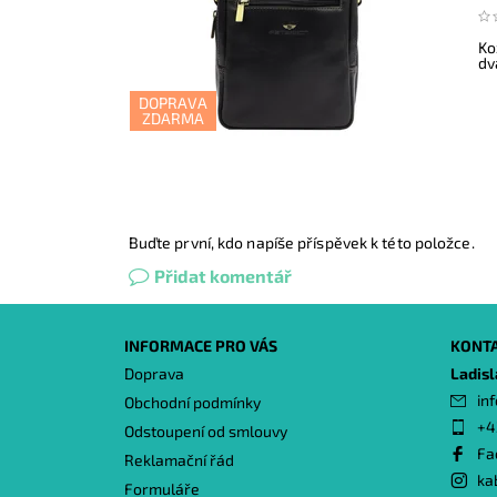
Ko
dv
DOPRAVA
ZDARMA
Buďte první, kdo napíše příspěvek k této položce.
Přidat komentář
INFORMACE PRO VÁS
KONT
Doprava
Ladis
inf
Obchodní podmínky
+4
Odstoupení od smlouvy
Fa
Reklamační řád
ka
Formuláře