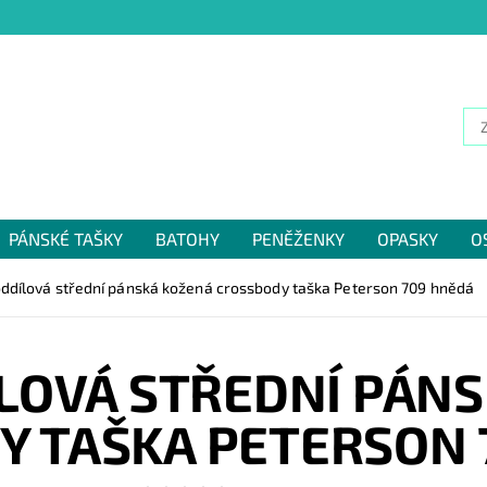
PÁNSKÉ TAŠKY
BATOHY
PENĚŽENKY
OPASKY
O
NÁM
ddílová střední pánská kožená crossbody taška Peterson 709 hnědá
LOVÁ STŘEDNÍ PÁNS
Y TAŠKA PETERSON 