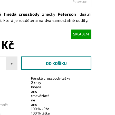
Peterson
ká
hnědá crossbody
značky
Peterson
ideální
ti, která je rozdělena na dva samostatné oddíly.
SKLADEM
 Kč
+
Pánské crossbody tašky
2 roky
hnědá
ano
tmavězlaté
ne
ano
raně:
100 % kůže
100 % látka
: