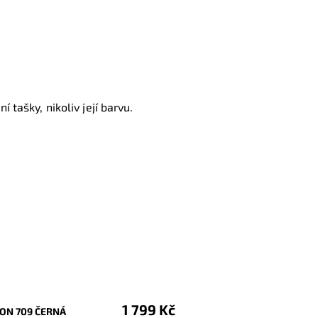
 tašky, nikoliv její barvu.
1 799 Kč
ON 709 ČERNÁ