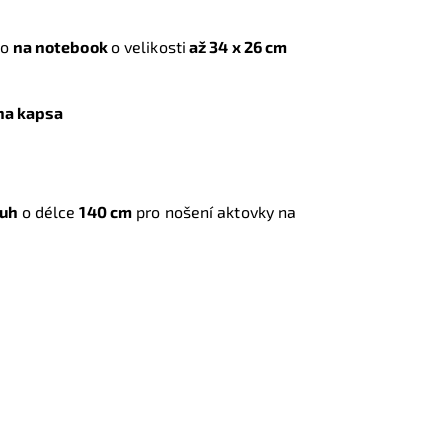
to
na notebook
o velikosti
až 34 x 26 cm
ena kapsa
ruh
o délce
140 cm
pro nošení aktovky na