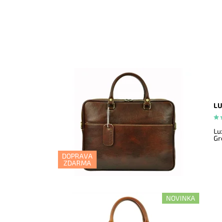
LU
Lu
Gr
DOPRAVA
ZDARMA
NOVINKA