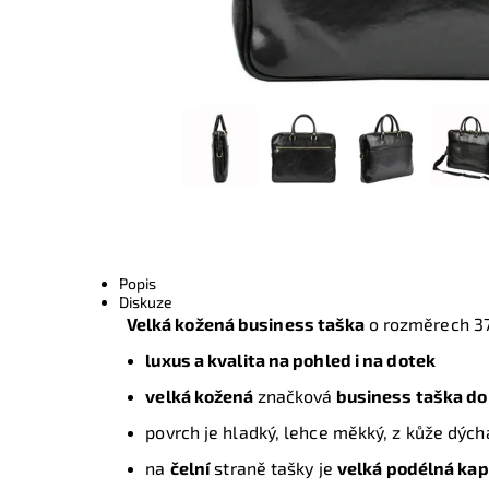
Popis
Diskuze
Velká kožená business taška
o rozměrech 37
luxus a kvalita na pohled i na dotek
velká kožená
značková
business taška
do 
povrch je hladký, lehce měkký, z kůže dých
na
čelní
straně tašky je
velká podélná ka