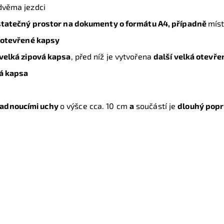
 dvěma jezdci
tatečný prostor na dokumenty o formátu A4, případně
mís
 otevřené kapsy
velká zipová kapsa
, před níž je vytvořena
další velká otevř
á kapsa
padnoucími uchy
o výšce cca. 10 cm
a
součástí je
dlouhý pop