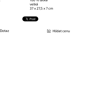
:
velká
37 x 27,5 x 7 cm
Dotaz
Hlídat cenu