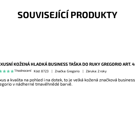
SOUVISEJÍCÍ PRODUKTY
XUSNÍ KOŽENÁ HLADKÁ BUSINESS TAŠKA DO RUKY GREGORIO ART. 
1 hodnocení
Kód:
8723
Značka: Gregorio
Záruka: 2 roky
xus a kvalita na pohled i na dotek, to je velká kožená značková business
egorio v nádherné tmavěhnědé barvě.