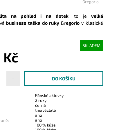
Gregorio
lita na pohled i na dotek
, to je
velká
vá
business taška
do ruky Gregorio
v klasické
SKLADEM
 Kč
+
Pánské aktovky
2 roky
černá
tmavězlaté
ano
ano
raně:
100 % kůže
100 % látka