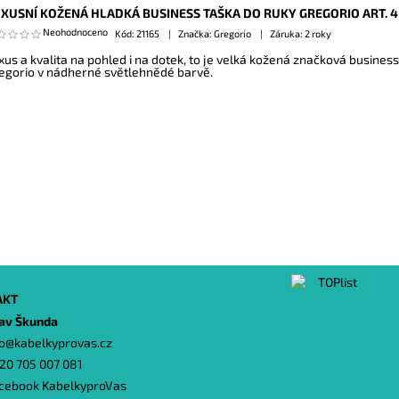
XUSNÍ KOŽENÁ HLADKÁ BUSINESS TAŠKA DO RUKY GREGORIO ART. 
Neohodnoceno
Kód:
21165
Značka: Gregorio
Záruka: 2 roky
xus a kvalita na pohled i na dotek, to je velká kožená značková business
egorio v nádherné světlehnědé barvě.
AKT
lav Škunda
o
@
kabelkyprovas.cz
20 705 007 081
cebook KabelkyproVas