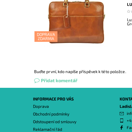
LU
Lu
Gr
DOPRAVA
ZDARMA
Buďte první, kdo napíše příspěvek k této položce.
Přidat komentář
INFORMACE PRO VÁS
KONT
Doprava
Ladis
inf
Obchodní podmínky
+4
Odstoupení od smlouvy
Fa
Reklamační řád