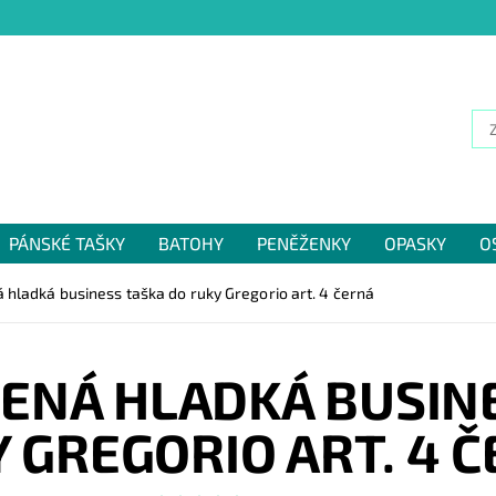
PÁNSKÉ TAŠKY
BATOHY
PENĚŽENKY
OPASKY
O
NÁM
 hladká business taška do ruky Gregorio art. 4 černá
ENÁ HLADKÁ BUSIN
 GREGORIO ART. 4 