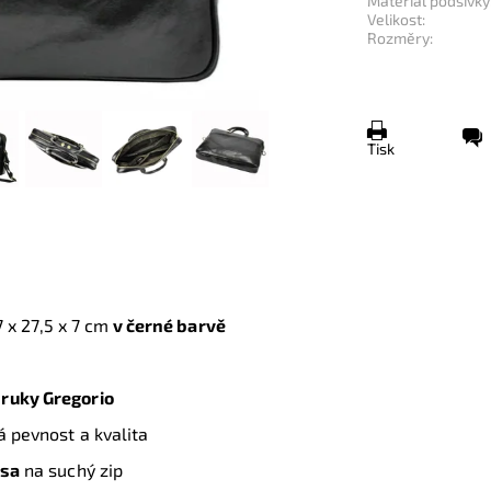
Materiál podšívky
Velikost:
Rozměry:
Tisk
 x 27,5 x 7 cm
v černé barvě
ruky Gregorio
á pevnost a kvalita
psa
na suchý zip