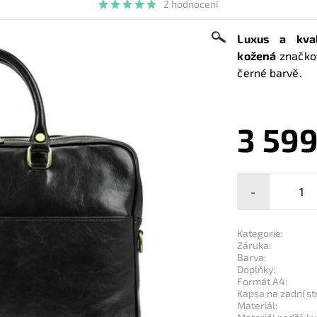
2 hodnocení
Luxus a kva
kožená
značko
černé barvě.
3 599
-
Kategorie:
Záruka:
Barva:
Doplňky:
Formát A4:
Kapsa na zadní st
Materiál: