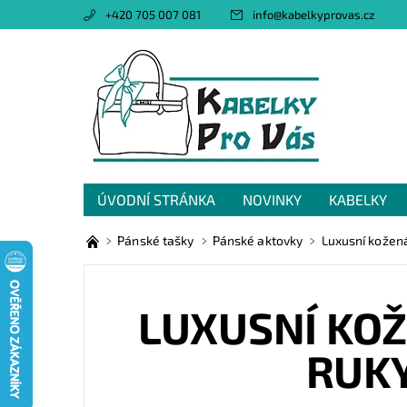
+420 705 007 081
info
@
kabelkyprovas.cz
ÚVODNÍ STRÁNKA
NOVINKY
KABELKY
OBCHODNÍ PODMÍNKY
GDPR
NAPIŠTE 
Pánské tašky
Pánské aktovky
Luxusní kožená
LUXUSNÍ KOŽ
RUKY