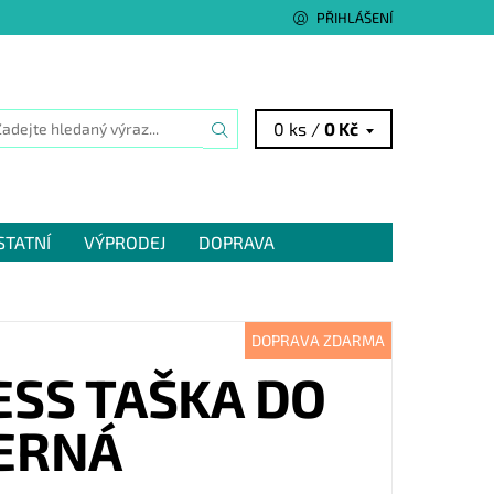
PŘIHLÁŠENÍ
0 ks /
0 Kč
STATNÍ
VÝPRODEJ
DOPRAVA
DOPRAVA ZDARMA
ESS TAŠKA DO
ČERNÁ