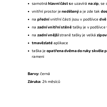
samotná
hlavní část s
e uzavírá
na zip
, se
vnitřní prostor je
nedělený
a je zde tak
dos
na
přední
vnitřní části jsou v podšívce
dvě
na
zadní vnitřní stěně
tašky je v podšívce
na
zadní vnější
straně tašky je velká
zipov
tmavězlaté
aplikace
taška je
opatřena dvěma do ruky skvěle 
rameni
Barvy:
černá
Záruka:
24 měsíců