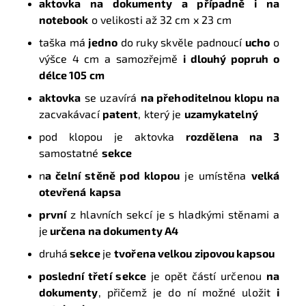
aktovka na dokumenty a případně i na
notebook
o velikosti až 32 cm x 23 cm
taška má
jedno
do ruky skvěle padnoucí
ucho
o
výšce 4 cm a samozřejmě
i dlouhý popruh o
délce 105 cm
aktovka
se uzavírá
na přehoditelnou klopu na
zacvakávací
patent
, který je
uzamykatelný
pod klopou je aktovka
rozdělena na 3
samostatné
sekce
n
a čelní stěně pod klopou
je umístěna
velká
otevřená
kapsa
první
z hlavních sekcí je
s hladkými stěnami a
je
určena na dokumenty A4
druhá
sekce
je
tvořena velkou zipovou kapsou
poslední třetí sekce
je opět částí určenou
na
dokumenty
, přičemž je do ní možné uložit
i