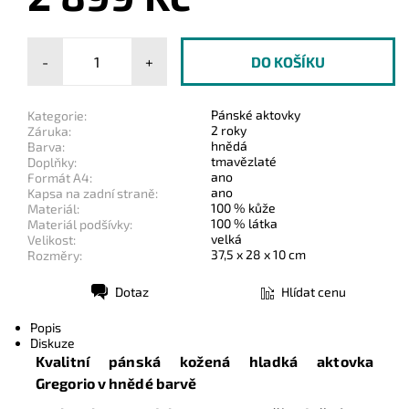
-
+
Pánské aktovky
Kategorie:
2 roky
Záruka:
hnědá
Barva:
tmavězlaté
Doplňky:
ano
Formát A4:
ano
Kapsa na zadní straně:
100 % kůže
Materiál:
100 % látka
Materiál podšívky:
velká
Velikost:
37,5 x 28 x 10 cm
Rozměry:
Dotaz
Hlídat cenu
Tisk
Popis
Diskuze
Kvalitní pánská kožená hladká aktovka
Gregorio
v hnědé barvě