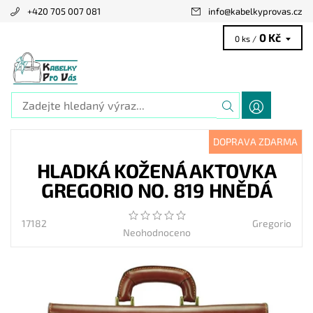
+420 705 007 081
info
@
kabelkyprovas.cz
0 Kč
0 ks /
DOPRAVA ZDARMA
HLADKÁ KOŽENÁ AKTOVKA
GREGORIO NO. 819 HNĚDÁ
17182
Gregorio
Neohodnoceno