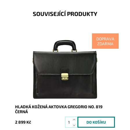
SOUVISEJÍCÍ PRODUKTY
DOPRAVA
ZDARMA
Kvalita na pohled i na dotek, to je velká kožená
aktovka na dokumenty případně i na notebook v
klasické...
Dostupnost:
Skladem
Kód:
16887
Značka:
Gregorio
Záruka:
2 roky
HLADKÁ KOŽENÁ AKTOVKA GREGORIO NO. 819
ČERNÁ
2 899 Kč