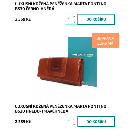
LUXUSNÍ KOŽENÁ PENĚŽENKA MARTA PONTI NO.
B530 ČERNO-HNĚDÁ
2 359 Kč
DOPRAVA
ZDARMA
Kožená značková dámská peněženka v hnědo-
tmavěhnědé barvě, kde je vidět soulad vzhledu,
luxusu, kvality i...
Dostupnost:
Skladem
Kód:
9516
Značka:
Marta Ponti
Záruka:
2 roky
LUXUSNÍ KOŽENÁ PENĚŽENKA MARTA PONTI NO.
B530 HNĚDO-TMAVĚHNĚDÁ
2 359 Kč