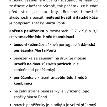
zručnost v kožené výrobě, tak počátek lze hledat
před více jak sto lety. Rodinné řemeslné
zkušenosti a použití
nejlepší kvalitní italské kůže
je podpisem značky Marta Ponti.
Kožená peněženka
o rozměrech
19,2 x 9,6 x 3,7
cm
v tmavěhnědo-hnědé kombinaci
luxusní kožená
značková portugalská
dámská
peněženka Marta Ponti
peněženka se zapínám na druk (je
možno
uzavřít na dvou
různých
pozicích
, dle
zaplněnosti peněženky)
peněženka v
krásné
tmavěhnědo-hnědé
kombinaci
na čelní straně peněženky je vyraženo logo
značky Marta Ponti
povrch peněženky je hladký a je velmi příjemný