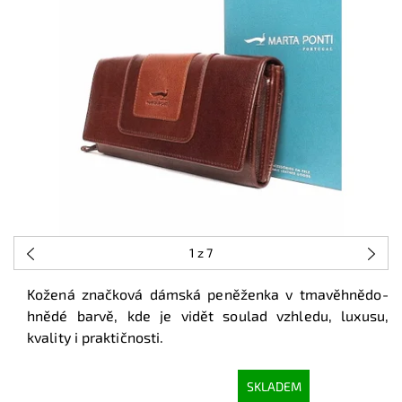
1
z 7
Kožená značková dámská peněženka v tmavěhnědo-
hnědé barvě, kde je vidět soulad vzhledu, luxusu,
kvality i praktičnosti.
SKLADEM