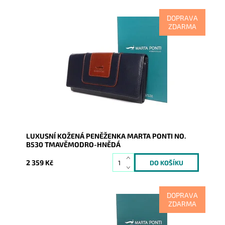
DOPRAVA
ZDARMA
Kožená značková dámská peněženka v tmavěmodro-
hnědé barvě, kde je vidět soulad vzhledu, luxusu,
kvality i...
Dostupnost:
Skladem
Kód:
9515
Značka:
Marta Ponti
Záruka:
2 roky
LUXUSNÍ KOŽENÁ PENĚŽENKA MARTA PONTI NO.
B530 TMAVĚMODRO-HNĚDÁ
2 359 Kč
DOPRAVA
ZDARMA
Kožená značková dámská peněženka ve vínovo-
hnědé barvě, kde je vidět soulad vzhledu, luxusu,