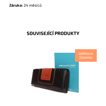
Záruka:
24 měsíců
SOUVISEJÍCÍ PRODUKTY
DOPRAVA
ZDARMA
Kožená značková dámská peněženka v černo-hnědé
barvě, kde je vidět soulad vzhledu, luxusu, kvality i
praktičnosti.
Dostupnost:
Skladem
Kód:
9517
Značka:
Marta Ponti
Záruka:
2 roky