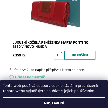
kvality i...
Dostupnost:
Skladem
Kód:
9563
Značka:
Marta Ponti
Záruka:
2 roky
LUXUSNÍ KOŽENÁ PENĚŽENKA MARTA PONTI NO.
B530 VÍNOVO-HNĚDÁ
2 359 Kč
Buďte první, kdo napíše příspěvek k této položce.
Přidat komentář
Tento web používá soubory cookie. Dalším procházením
Heureka.cz
|
Zboží.cz
|
Oázakabelek
tohoto webu vyjadřujete souhlas s jejich používáním.
NASTAVENÍ