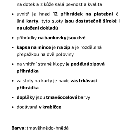
na dotek a z kůže sálá pevnost a kvalita
uvnitř je hned
12 přihrádek na platební
či
jiné
karty
, tyto sloty
jsou dostatečně šíroké i
na uložení dokladů
přihrádky
na bankovky jsou dvě
kapsa na mince
je
na zip
a je rozdělená
přepážkou na dvě poloviny
na vnitřní straně klopy je
podélná zipová
přihrádka
za sloty na karty je navíc
zastrkávací
příhrádka
doplňky
jsou
tmavěocelové
barvy
dodávaná
v krabičce
Barva:
tmavěhnědo-hnědá