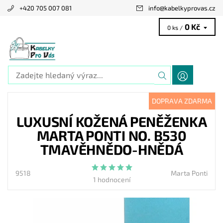
+420 705 007 081
info
@
kabelkyprovas.cz
0 Kč
0 ks /
DOPRAVA ZDARMA
LUXUSNÍ KOŽENÁ PENĚŽENKA
MARTA PONTI NO. B530
TMAVĚHNĚDO-HNĚDÁ
9518
Marta Ponti
1 hodnocení