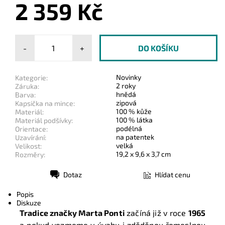
2 359 Kč
-
+
Novinky
Kategorie:
2 roky
Záruka:
hnědá
Barva:
zipová
Kapsička na mince:
100 % kůže
Materiál:
100 % látka
Materiál podšívky:
podélná
Orientace:
na patentek
Uzavírání:
velká
Velikost:
19,2 x 9,6 x 3,7 cm
Rozměry:
Dotaz
Hlídat cenu
Tisk
Popis
Diskuze
Tradice značky Marta Ponti
začíná již v roce
1965
a pokud vezmeme v úvahu i zděděnou řemeslnou