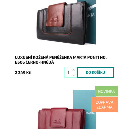
barevné kombinaci černé a hnědé, kde je vidět soulad
vzhledu,...
Dostupnost:
Skladem
Kód:
7955
Značka:
Marta Ponti
Záruka:
2 roky
LUXUSNÍ KOŽENÁ PENĚŽENKA MARTA PONTI NO.
B506 ČERNO-HNĚDÁ
2 249 Kč
NOVINKA
Kožená značková dámská peněženka v krásné
DOPRAVA
tmavěčervené barvě, kde je vidět soulad vzhledu,
ZDARMA
luxusu, kvality i...
Dostupnost:
Skladem
Kód:
21148
Značka:
Marta Ponti