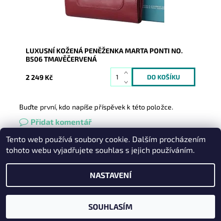
Záruka:
2 roky
LUXUSNÍ KOŽENÁ PENĚŽENKA MARTA PONTI NO.
B506 TMAVĚČERVENÁ
2 249 Kč
Buďte první, kdo napíše příspěvek k této položce.
Přidat komentář
Tento web používá soubory cookie. Dalším procházením
Heureka.cz
|
Zboží.cz
|
Oázakabelek
tohoto webu vyjadřujete souhlas s jejich používáním.
NASTAVENÍ
2026 © Kabelky pro Vás, všechna práva vyhrazena
Vytvořil Shoptet
SOUHLASÍM