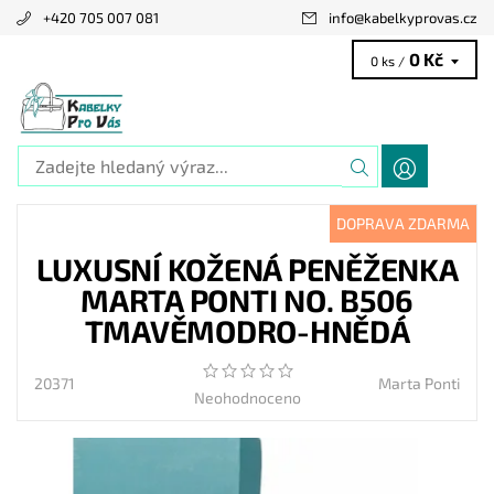
+420 705 007 081
info
@
kabelkyprovas.cz
0 Kč
0 ks /
DOPRAVA ZDARMA
LUXUSNÍ KOŽENÁ PENĚŽENKA
MARTA PONTI NO. B506
TMAVĚMODRO-HNĚDÁ
20371
Marta Ponti
Neohodnoceno