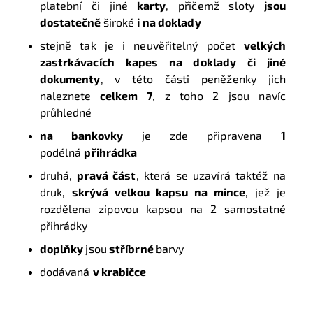
platební či jiné
karty
, přičemž sloty
jsou
dostatečně
široké
i na doklady
stejně tak je i neuvěřitelný počet
velkých
zastrkávacích kapes na doklady či jiné
dokumenty
, v této části peněženky jich
naleznete
celkem 7
, z toho 2 jsou navíc
průhledné
na bankovky
je zde připravena
1
podélná
přihrádka
druhá,
pravá část
, která se uzavírá taktéž na
druk,
skrývá velkou kapsu na mince
, jež je
rozdělena zipovou kapsou na 2 samostatné
přihrádky
doplňky
jsou
stříbrné
barvy
dodávaná
v krabičce