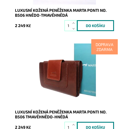
LUXUSNÍ KOŽENÁ PENĚŽENKA MARTA PONTI NO.
B506 HNĚDO-TMAVĚHNĚDÁ
2 249 Kč
DOPRAVA
ZDARMA
Kožená značková dámská peněženka v jedinečné
barevné kombinaci tmavěhnědé a hnědé, kde je vidět
soulad vzhledu,...
Dostupnost:
Skladem
Kód:
9497
Značka:
Marta Ponti
Záruka:
2 roky
LUXUSNÍ KOŽENÁ PENĚŽENKA MARTA PONTI NO.
B506 TMAVĚHNĚDO-HNĚDÁ
2 249 Kč