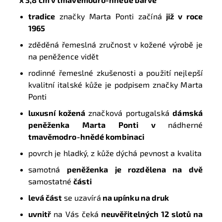
tradice
značky Marta Ponti začíná
již v roce
1965
zděděná řemeslná zručnost v kožené výrobě je
na peněžence vidět
rodinné řemeslné zkušenosti a použití nejlepší
kvalitní italské kůže je podpisem značky Marta
Ponti
luxusní kožená
značková portugalská
dámská
peněženka Marta Ponti v
nádherné
tmavěmodro-hnědé kombinaci
povrch je hladký, z kůže dýchá pevnost a kvalita
samotná
peněženka je rozdělena na dvě
samostatné
části
l
evá část
se uzavírá
na upínku na druk
uvnitř
na Vás čeká
neuvěřitelných 12 slotů na