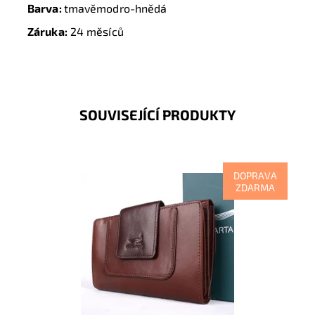
Barva:
tmavěmodro-hnědá
Záruka:
24 měsíců
SOUVISEJÍCÍ PRODUKTY
DOPRAVA
ZDARMA
Kožená značková dámská peněženka v jedinečné
barevné kombinaci hnědé a tmavěhnědé, kde je vidět
soulad vzhledu,...
Dostupnost:
Skladem
Kód:
7956
Značka:
Marta Ponti
Záruka:
2 roky