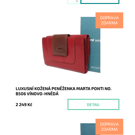
DOPRAVA
ZDARMA
Kožená značková dámská peněženka v jedinečné
barevné kombinaci vínové a hnědé, kde je vidět soulad
vzhledu,...
Dostupnost:
Momentálně nedostupné
Kód:
9496
Značka:
Marta Ponti
Záruka:
2 roky
LUXUSNÍ KOŽENÁ PENĚŽENKA MARTA PONTI NO.
B506 VÍNOVO-HNĚDÁ
2 249 Kč
DETAIL
DOPRAVA
ZDARMA
Kožená značková dámská peněženka v jedinečné