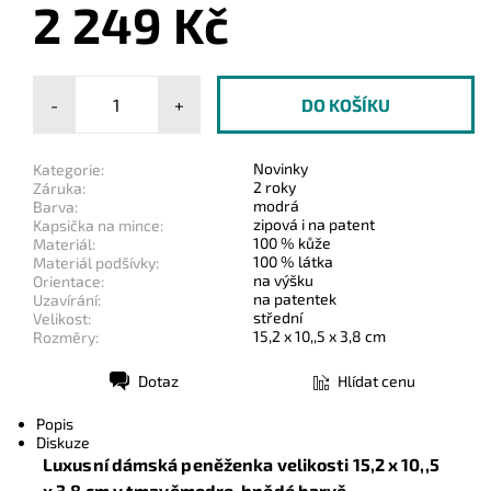
2 249 Kč
-
+
Novinky
Kategorie:
2 roky
Záruka:
modrá
Barva:
zipová i na patent
Kapsička na mince:
100 % kůže
Materiál:
100 % látka
Materiál podšívky:
na výšku
Orientace:
na patentek
Uzavírání:
střední
Velikost:
15,2 x 10,,5 x 3,8 cm
Rozměry:
Dotaz
Hlídat cenu
Tisk
Popis
Diskuze
Luxusní dámská peněženka velikosti
15,2 x 10,,5
x 3,8 c
m v tmavěmodro-hnědé barvě