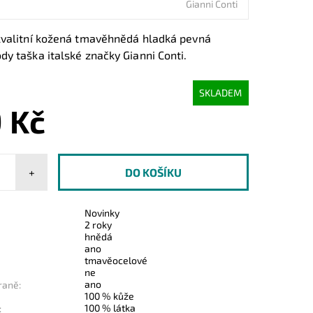
Gianni Conti
kvalitní kožená tmavěhnědá hladká pevná
y taška italské značky Gianni Conti.
SKLADEM
 Kč
+
Novinky
2 roky
hnědá
ano
tmavěocelové
ne
ano
raně:
100 % kůže
100 % látka
: