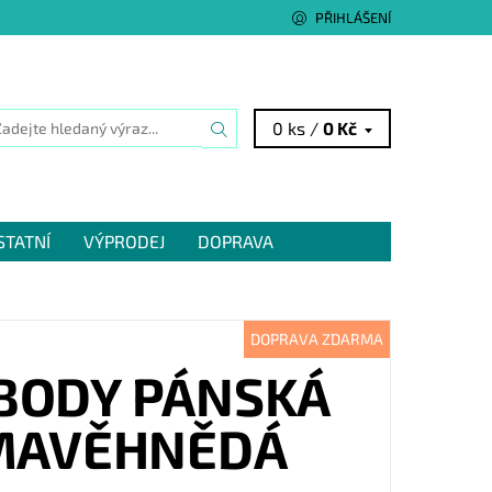
PŘIHLÁŠENÍ
0 ks /
0 Kč
STATNÍ
VÝPRODEJ
DOPRAVA
DOPRAVA ZDARMA
BODY PÁNSKÁ
TMAVĚHNĚDÁ