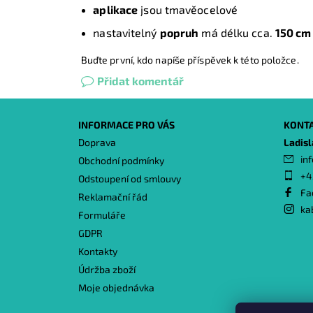
aplikace
jsou tmavěocelové
nastavitelný
popruh
má délku cca.
150 cm
Buďte první, kdo napíše příspěvek k této položce.
Přidat komentář
INFORMACE PRO VÁS
KONT
Doprava
Ladis
inf
Obchodní podmínky
+4
Odstoupení od smlouvy
Fa
Reklamační řád
ka
Formuláře
GDPR
Kontakty
Údržba zboží
Moje objednávka