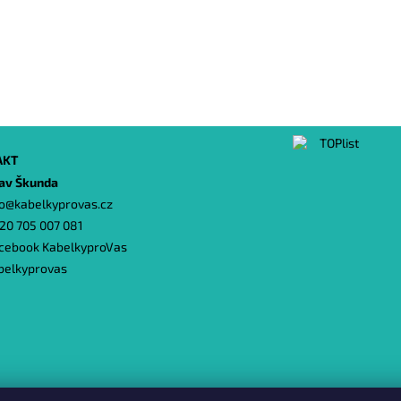
AKT
lav Škunda
o
@
kabelkyprovas.cz
20 705 007 081
cebook KabelkyproVas
belkyprovas