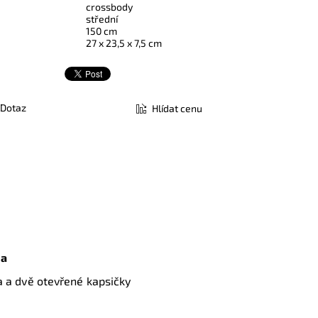
crossbody
střední
150 cm
27 x 23,5 x 7,5 cm
Dotaz
Hlídat cenu
sa
a a dvě otevřené kapsičky