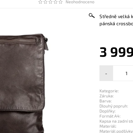
Neohodnoceno
Středně velká 
pánská crossbod
3 999
-
Kategorie:
Záruka:
Barva:
Dlouhý popruh:
Doplňky:
Formát A4:
Kapsa na zadní st
Materiál:
Materiál podšívky