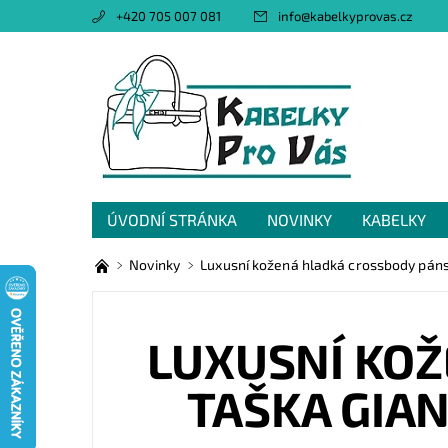
+420 705 007 081
info
@
kabelkyprovas.cz
ÚVODNÍ STRÁNKA
NOVINKY
KABELKY
OBCHODNÍ PODMÍNKY
GDPR
NAPIŠTE 
Novinky
Luxusní kožená hladká crossbody páns
LUXUSNÍ KO
TAŠKA GIA