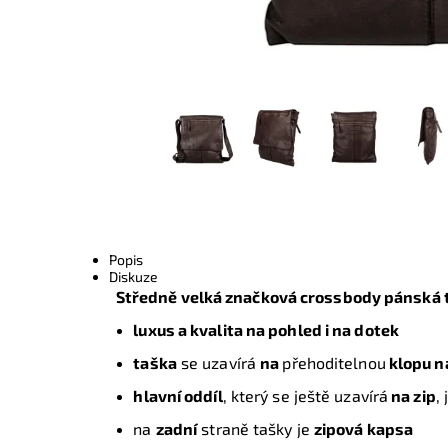
Popis
Diskuze
Středně velká značková crossbody pánská 
luxus a kvalita na pohled i na dotek
taška
se uzavírá
na
přehoditelnou
klopu n
h
lavní oddíl
, který se ještě uzavírá
na zip
,
na
zadní
straně tašky je
zipová kapsa