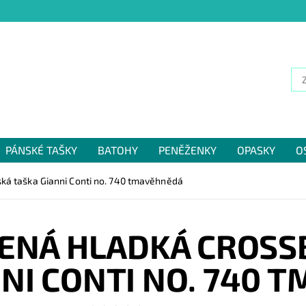
PÁNSKÉ TAŠKY
BATOHY
PENĚŽENKY
OPASKY
O
NÁM
ká taška Gianni Conti no. 740 tmavěhnědá
ŽENÁ HLADKÁ CROSS
NNI CONTI NO. 740 