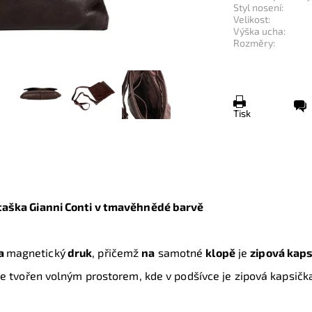
Styl nosení:
Velikost:
Výška ucha:
Rozměry:
Tisk
taška Gianni Conti v tmavěhnědé barvě
a
magnetický
druk
, přičemž
na
samotné
klopě
je
zipová kap
 je tvořen volným prostorem, kde v podšívce je zipová kapsičk