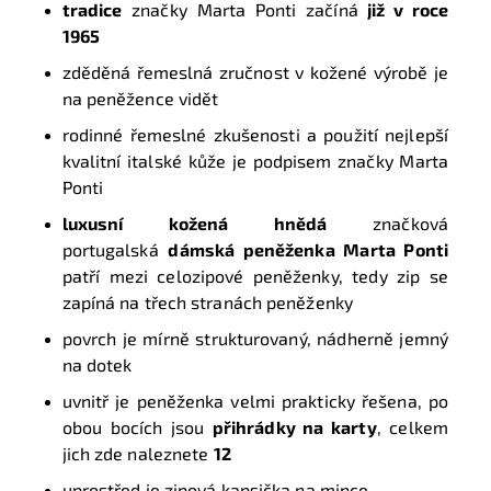
tradice
značky Marta Ponti začíná
již v roce
1965
zděděná řemeslná zručnost v kožené výrobě je
na peněžence vidět
rodinné řemeslné zkušenosti a použití nejlepší
kvalitní italské kůže je podpisem značky Marta
Ponti
luxusní kožená hnědá
značková
portugalská
dámská peněženka Marta Ponti
patří mezi celozipové peněženky, tedy zip se
zapíná na třech stranách peněženky
povrch je mírně strukturovaný, nádherně jemný
na dotek
uvnitř je peněženka velmi prakticky řešena, po
obou bocích jsou
přihrádky na karty
, celkem
jich zde naleznete
12
uprostřed je zipová kapsička na mince