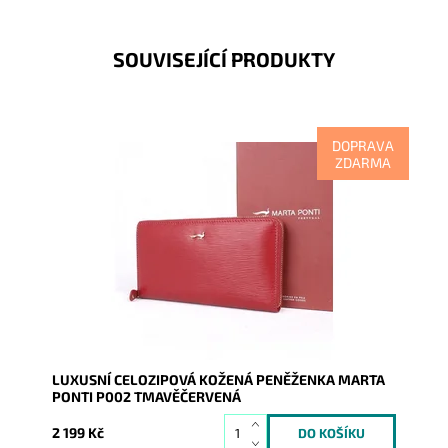
SOUVISEJÍCÍ PRODUKTY
DOPRAVA
ZDARMA
Kožená značková dámská peněženka Marta Ponti v
tmavěčervené barvě, která se uzavírá na zip ze tří
stran.
Dostupnost:
Skladem
Kód:
9873
Značka:
Marta Ponti
Záruka:
2 roky
LUXUSNÍ CELOZIPOVÁ KOŽENÁ PENĚŽENKA MARTA
PONTI P002 TMAVĚČERVENÁ
2 199 Kč