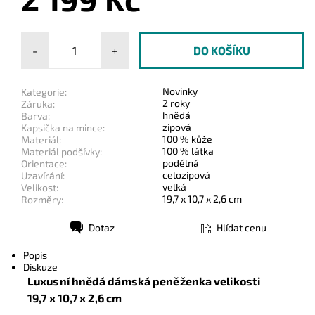
-
+
Novinky
Kategorie:
2 roky
Záruka:
hnědá
Barva:
zipová
Kapsička na mince:
100 % kůže
Materiál:
100 % látka
Materiál podšívky:
podélná
Orientace:
celozipová
Uzavírání:
velká
Velikost:
19,7 x 10,7 x 2,6 cm
Rozměry:
Dotaz
Hlídat cenu
Tisk
Popis
Diskuze
Luxusní hnědá dámská peněženka velikosti
19,7
x 10,7 x 2,6 cm