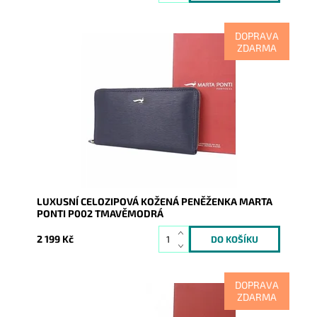
DOPRAVA
ZDARMA
Kožená značková dámská peněženka Marta Ponti v
tmavěmodré barvě, která se uzavírá na zip ze tří
stran.
Dostupnost:
Skladem
Kód:
9874
Značka:
Marta Ponti
Záruka:
2 roky
LUXUSNÍ CELOZIPOVÁ KOŽENÁ PENĚŽENKA MARTA
PONTI P002 TMAVĚMODRÁ
2 199 Kč
DOPRAVA
ZDARMA
Kožená značková dámská peněženka Marta Ponti v