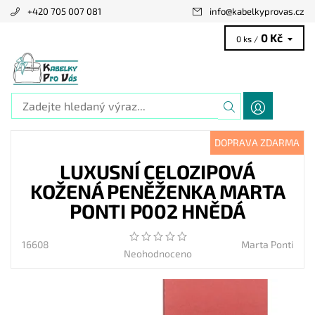
+420 705 007 081
info
@
kabelkyprovas.cz
0 Kč
0 ks /
DOPRAVA ZDARMA
LUXUSNÍ CELOZIPOVÁ
KOŽENÁ PENĚŽENKA MARTA
PONTI P002 HNĚDÁ
16608
Marta Ponti
Neohodnoceno