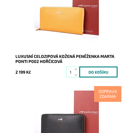
hořčicové barvě, která se uzavírá na zip ze tří stran.
Dostupnost:
Skladem
Kód:
9875
Značka:
Marta Ponti
Záruka:
2 roky
LUXUSNÍ CELOZIPOVÁ KOŽENÁ PENĚŽENKA MARTA
PONTI P002 HOŘČICOVÁ
2 199 Kč
DOPRAVA
ZDARMA
Kožená značková dámská peněženka Marta Ponti v
černé barvě, která se uzavírá na zip ze tří stran.
Dostupnost:
Skladem
Kód:
9872
Značka:
Marta Ponti
Záruka:
2 roky