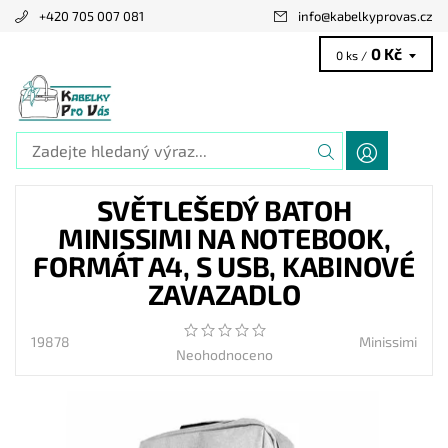
+420 705 007 081
info
@
kabelkyprovas.cz
0 Kč
0 ks /
SVĚTLEŠEDÝ BATOH
MINISSIMI NA NOTEBOOK,
FORMÁT A4, S USB, KABINOVÉ
ZAVAZADLO
19878
Minissimi
Neohodnoceno