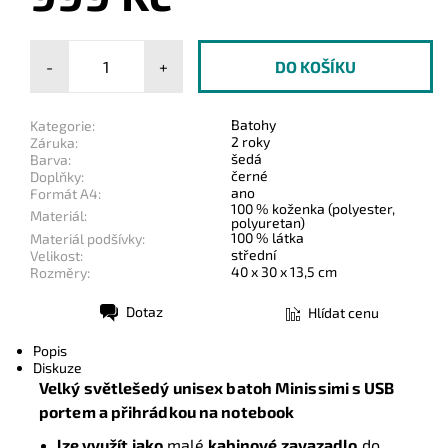
-
+
Batohy
Kategorie:
2 roky
Záruka:
šedá
Barva:
černé
Doplňky:
ano
Formát A4:
100 % koženka (polyester,
Materiál:
polyuretan)
100 % látka
Materiál podšívky:
střední
Velikost:
40 x 30 x 13,5 cm
Rozměry:
Dotaz
Hlídat cenu
Tisk
Popis
Diskuze
Velký světlešedý unisex batoh Minissimi s USB
portem a přihrádkou na notebook
lze využít jako
malé
kabinové zavazadlo
do