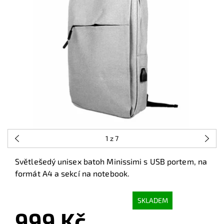
1
z 7
Světlešedý unisex batoh Minissimi s USB portem, na
formát A4 a sekcí na notebook.
SKLADEM
999 Kč