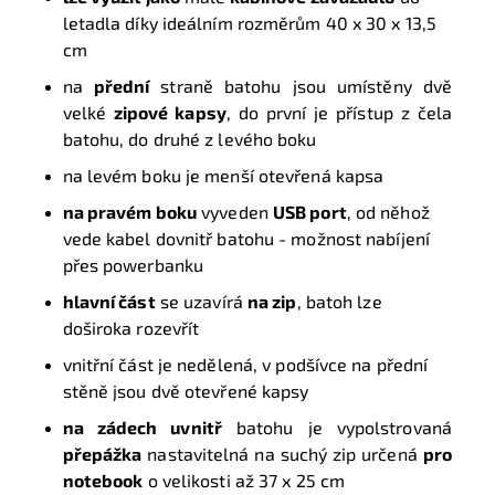
letadla díky ideálním rozměrům 40 x 30 x 13,5
cm
na
přední
straně batohu jsou umístěny dvě
velké
zipové kapsy
, do první je přístup z čela
batohu, do druhé z levého boku
na levém boku je menší otevřená kapsa
na pravém boku
vyveden
USB port
, od něhož
vede kabel dovnitř batohu - možnost nabíjení
přes powerbanku
hlavní část
se uzavírá
na zip
, batoh lze
doširoka rozevřít
vnitřní část je nedělená,
v podšívce na přední
stěně jsou dvě otevřené kapsy
na zádech uvnitř
batohu je vypolstrovaná
přepážka
nastavitelná na suchý zip určená
pro
notebook
o velikosti až
37 x 25 cm