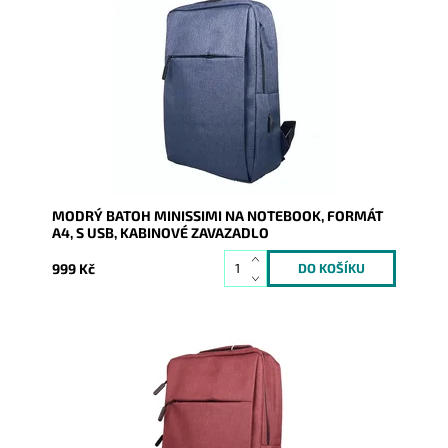
Modrý unisex batoh Minissimi s USB portem, na
formát A4 a sekcí na notebook.
Dostupnost:
Skladem
Kód:
19879
Značka:
Minissimi
Záruka:
2 roky
MODRÝ BATOH MINISSIMI NA NOTEBOOK, FORMÁT
A4, S USB, KABINOVÉ ZAVAZADLO
999 Kč
Červený unisex batoh Minissimi s USB portem, na
formát A4 a sekcí na notebook.
Dostupnost:
Skladem
Kód:
19880
Značka:
Minissimi