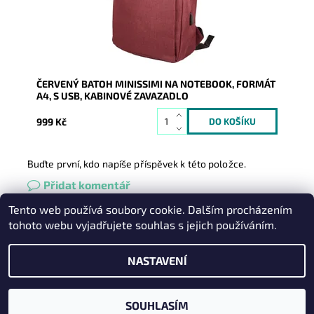
Záruka:
2 roky
ČERVENÝ BATOH MINISSIMI NA NOTEBOOK, FORMÁT
A4, S USB, KABINOVÉ ZAVAZADLO
999 Kč
Buďte první, kdo napíše příspěvek k této položce.
Přidat komentář
Tento web používá soubory cookie. Dalším procházením
Heureka.cz
|
Zboží.cz
|
Oázakabelek
tohoto webu vyjadřujete souhlas s jejich používáním.
NASTAVENÍ
2026 © Kabelky pro Vás, všechna práva vyhrazena
Vytvořil Shoptet
SOUHLASÍM