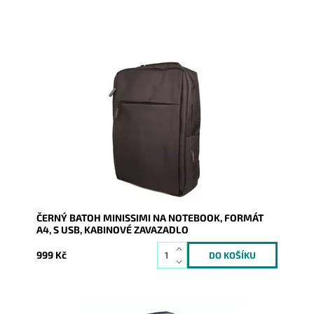
Černý unisex batoh Minissimi s USB portem, na formát
A4 a sekcí na notebook.
Dostupnost:
Skladem
Kód:
19877
Značka:
Minissimi
Záruka:
2 roky
ČERNÝ BATOH MINISSIMI NA NOTEBOOK, FORMÁT
A4, S USB, KABINOVÉ ZAVAZADLO
999 Kč