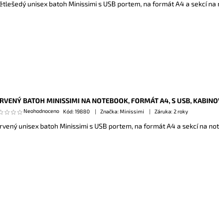
ětlešedý unisex batoh Minissimi s USB portem, na formát A4 a sekcí na
RVENÝ BATOH MINISSIMI NA NOTEBOOK, FORMÁT A4, S USB, KABIN
Neohodnoceno
Kód:
19880
Značka: Minissimi
Záruka: 2 roky
rvený unisex batoh Minissimi s USB portem, na formát A4 a sekcí na no