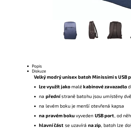
Popis
Diskuze
Velký modrý unisex batoh Minissimi s USB 
lze využít jako
malé
kabinové zavazadlo
d
na
přední
straně batohu jsou umístěny dv
na levém boku je menší otevřená kapsa
na pravém boku
vyveden
USB port
, od ně
hlavní část
se uzavírá
na zip
, batoh lze do