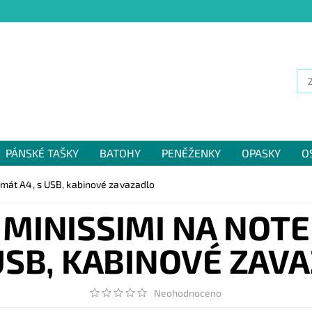
PÁNSKÉ TAŠKY
BATOHY
PENĚŽENKY
OPASKY
O
NÁM
rmát A4, s USB, kabinové zavazadlo
MINISSIMI NA NOT
 USB, KABINOVÉ ZAV
Neohodnoceno