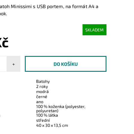
atoh Minissimi s USB portem, na formát A4 a
ook.
SKLADEM
Kč
+
Batohy
2 roky
modrá
černé
ano
100 % koženka (polyester,
polyuretan)
100 % látka
:
střední
40 x 30 x 13,5 cm