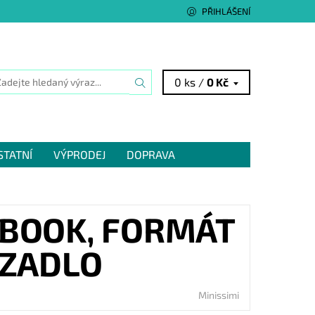
PŘIHLÁŠENÍ
0 ks /
0 Kč
STATNÍ
VÝPRODEJ
DOPRAVA
EBOOK, FORMÁT
AZADLO
Minissimi