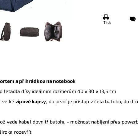
Tisk
portem a přihrádkou na notebook
o letadla díky ideálním rozměrům 40 x 30 x 13,5 cm
ě velké
zipové kapsy
, do první je přístup z čela batohu, do d
hož vede kabel dovnitř batohu - možnost nabíjení přes power
široka rozevřít