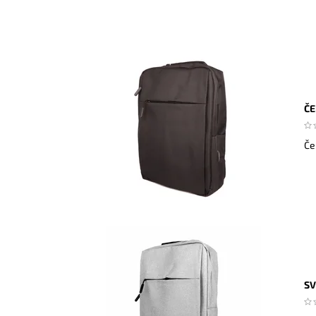
ČE
Če
SV