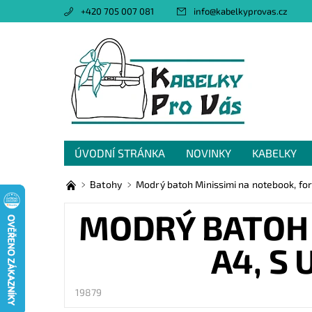
+420 705 007 081
info
@
kabelkyprovas.cz
ÚVODNÍ STRÁNKA
NOVINKY
KABELKY
OBCHODNÍ PODMÍNKY
GDPR
NAPIŠTE 
Batohy
Modrý batoh Minissimi na notebook, fo
MODRÝ BATOH 
A4, S
19879