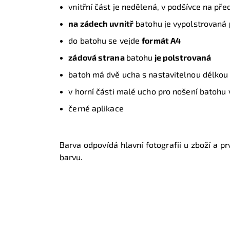
vnitřní část je nedělená,
v podšívce na pře
na zádech uvnitř
batohu je vypolstrovaná
do batohu se vejde
formát A4
zádová strana
batohu
je polstrovaná
batoh má dvě ucha s nastavitelnou délkou
v horní části malé ucho pro nošení batohu 
černé aplikace
Barva odpovídá hlavní fotografii u zboží a prv
barvu.