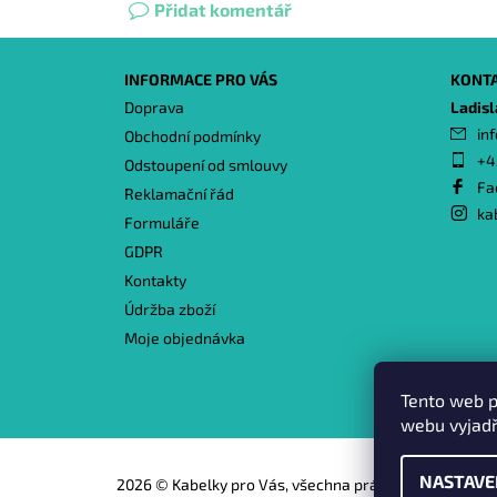
Přidat komentář
INFORMACE PRO VÁS
KONT
Doprava
Ladis
inf
Obchodní podmínky
+4
Odstoupení od smlouvy
Fa
Reklamační řád
ka
Formuláře
GDPR
Kontakty
Údržba zboží
Moje objednávka
Tento web p
webu vyjadř
NASTAVE
2026 © Kabelky pro Vás, všechna práva vyhrazena