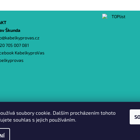
AKT
lav Škunda
o
@
kabelkyprovas.cz
20 705 007 081
cebook KabelkyproVas
belkyprovas
Heureka.cz
|
Zboží.cz
|
Oázakabelek
oužívá soubory cookie. Dalším procházením tohoto
S
ujete souhlas s jejich používáním.
NÍ