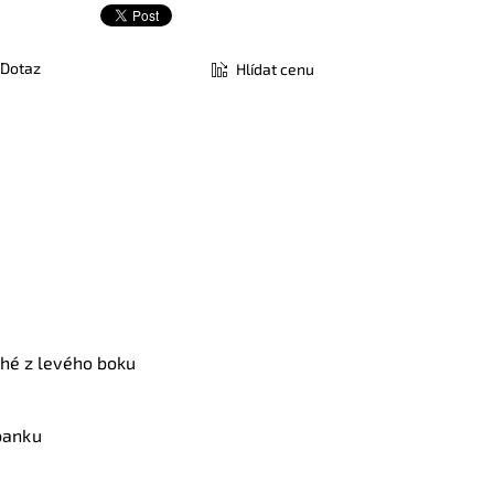
Dotaz
Hlídat cenu
ruhé z levého boku
banku