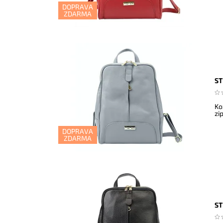
DOPRAVA
ZDARMA
ST
Ko
zi
DOPRAVA
ZDARMA
ST