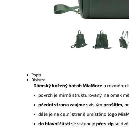
Popis
Diskuze
Dámský kožený
batoh MiaMore
o rozměrec
povrch je mírně strukturovaný, na omak mě
přední strana zaujme
svislým
prošitím
, p
dále je na čelní straně umístěno logo Mi
do hlavní části
se vstupuje
přes zip
se dvě