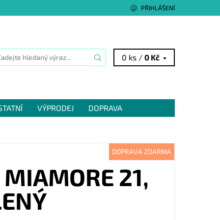
PŘIHLÁŠENÍ
0 ks /
0 Kč
STATNÍ
VÝPRODEJ
DOPRAVA
DOPRAVA ZDARMA
 MIAMORE 21,
LENÝ