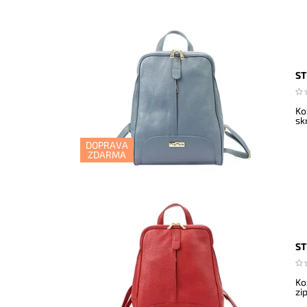
ST
Ko
sk
DOPRAVA
ZDARMA
ST
Ko
zi