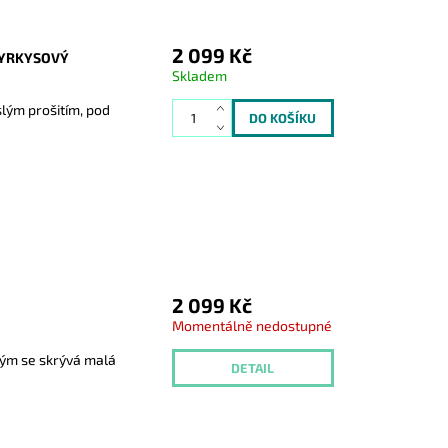
2 099 Kč
TYRKYSOVÝ
Skladem
slým prošitím, pod
2 099 Kč
Momentálně nedostupné
erým se skrývá malá
DETAIL