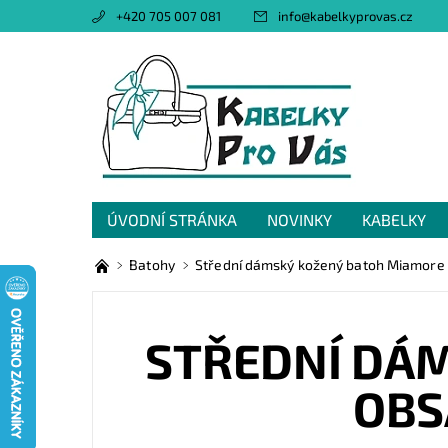
+420 705 007 081
info
@
kabelkyprovas.cz
ÚVODNÍ STRÁNKA
NOVINKY
KABELKY
OBCHODNÍ PODMÍNKY
GDPR
NAPIŠTE 
Batohy
Střední dámský kožený batoh Miamore 
STŘEDNÍ DÁM
OBS