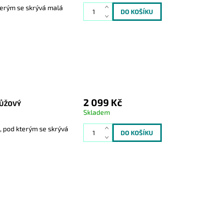
kterým se skrývá malá
2 099 Kč
RŮŽOVÝ
Skladem
m, pod kterým se skrývá