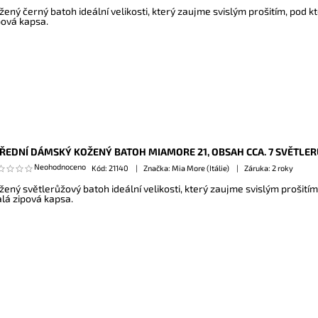
žený černý batoh ideální velikosti, který zaujme svislým prošitím, pod 
pová kapsa.
ŘEDNÍ DÁMSKÝ KOŽENÝ BATOH MIAMORE 21, OBSAH CCA. 7 SVĚTLE
Neohodnoceno
Kód:
21140
Značka: Mia More (Itálie)
Záruka: 2 roky
žený světlerůžový batoh ideální velikosti, který zaujme svislým prošití
lá zipová kapsa.