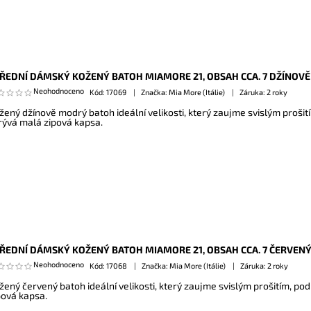
ŘEDNÍ DÁMSKÝ KOŽENÝ BATOH MIAMORE 21, OBSAH CCA. 7 DŽÍNOV
Neohodnoceno
Kód:
17069
Značka: Mia More (Itálie)
Záruka: 2 roky
žený džínově modrý batoh ideální velikosti, který zaujme svislým prošit
rývá malá zipová kapsa.
ŘEDNÍ DÁMSKÝ KOŽENÝ BATOH MIAMORE 21, OBSAH CCA. 7 ČERVEN
Neohodnoceno
Kód:
17068
Značka: Mia More (Itálie)
Záruka: 2 roky
žený červený batoh ideální velikosti, který zaujme svislým prošitím, po
pová kapsa.