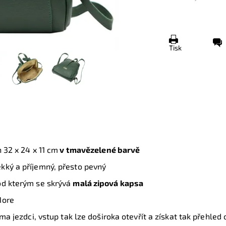
Tisk
h 32
x 24 x 11 cm
v tmavězelené barvě
kký a příjemný, přesto pevný
od kterým se skrývá
malá zipová kapsa
aMore
ma jezdci, vstup tak lze doširoka otevřít a získat tak přehled