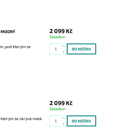
2 099 Kč
Ě MODRÝ
Skladem
ím, pod kterým se
2 099 Kč
Ý
Skladem
d kterým se skrývá malá