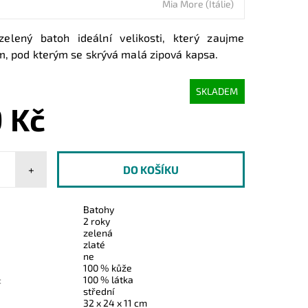
Mia More (Itálie)
elený batoh ideální velikosti, který zaujme
ím, pod kterým se skrývá malá zipová kapsa.
SKLADEM
 Kč
+
Batohy
2 roky
zelená
zlaté
ne
100 % kůže
100 % látka
:
střední
32 x 24 x 11 cm