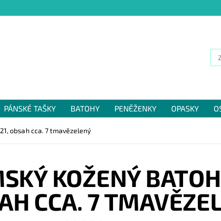
PÁNSKÉ TAŠKY
BATOHY
PENĚŽENKY
OPASKY
O
NÁM
21, obsah cca. 7 tmavězelený
SKÝ KOŽENÝ BATOH
AH CCA. 7 TMAVĚZE