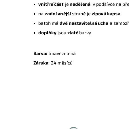
vnitřní část
je
nedělená
, v podšívce na př
na
zadní vnější
straně je
zipová kapsa
batoh má
dvě nastavitelná ucha
a samozře
doplňky
jsou
zlaté
barvy
Barva:
tmavězelená
Záruka:
24 měsíců