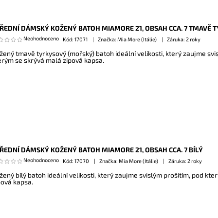
ŘEDNÍ DÁMSKÝ KOŽENÝ BATOH MIAMORE 21, OBSAH CCA. 7 TMAVĚ 
Neohodnoceno
Kód:
17071
Značka: Mia More (Itálie)
Záruka: 2 roky
žený tmavě tyrkysový (mořský) batoh ideální velikosti, který zaujme svi
erým se skrývá malá zipová kapsa.
ŘEDNÍ DÁMSKÝ KOŽENÝ BATOH MIAMORE 21, OBSAH CCA. 7 BÍLÝ
Neohodnoceno
Kód:
17070
Značka: Mia More (Itálie)
Záruka: 2 roky
žený bílý batoh ideální velikosti, který zaujme svislým prošitím, pod kt
pová kapsa.