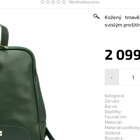
Neohodnoceno
Kožený tmavěz
svislým prošit
2 099
-
Kategorie:
Záruka:
Barva:
Doplňky:
Formát A4:
Materiál:
Materiál podšívky
Velikost:
Rozměry: