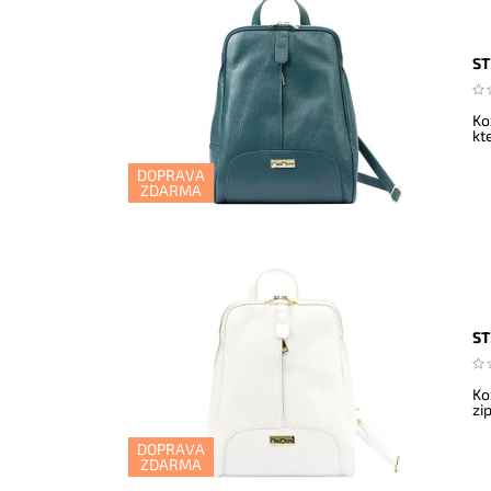
ST
Ko
kt
DOPRAVA
ZDARMA
ST
Ko
zi
DOPRAVA
ZDARMA