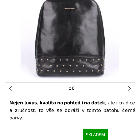
1
z 6
Nejen luxus, kvalita na pohled i na dotek
, ale i tradice
a zručnost, to vše se odráží v tomto batohu černé
barvy.
SKLADEM