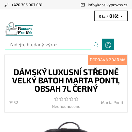
+420 705 007 081
info
@
kabelkyprovas.cz
0 Kč
0 ks /
DOPRAVA ZDARMA
DÁMSKÝ LUXUSNÍ STŘEDNĚ
VELKÝ BATOH MARTA PONTI,
OBSAH 7L ČERNÝ
7952
Marta Ponti
Neohodnoceno