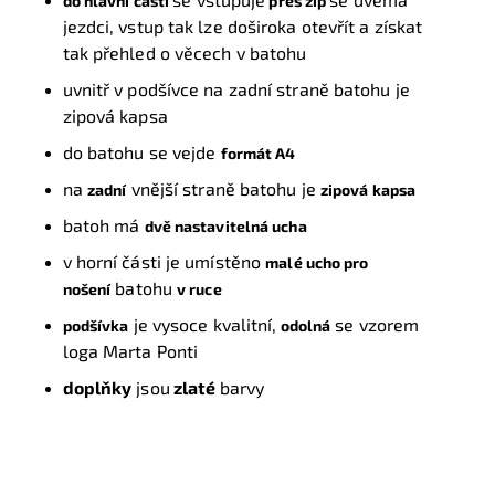
do hlavní části
přes zip
jezdci, vstup tak lze doširoka otevřít a získat
tak přehled o věcech v batohu
uvnitř v podšívce na zadní straně batohu je
zipová kapsa
do batohu se vejde
formát A4
na
vnější straně batohu je
zadní
zipová kapsa
b
atoh má
dvě nastavitelná ucha
v horní části je umístěno
malé ucho pro
batohu
nošení
v ruce
je vysoce kvalitní,
se vzorem
podšívka
odolná
loga Marta Ponti
doplňky
jsou
zlaté
barvy