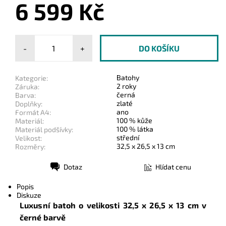
6 599 Kč
-
+
Batohy
Kategorie:
2 roky
Záruka:
černá
Barva:
zlaté
Doplňky:
ano
Formát A4:
100 % kůže
Materiál:
100 % látka
Materiál podšívky:
střední
Velikost:
32,5 x 26,5 x 13 cm
Rozměry:
Dotaz
Hlídat cenu
Tisk
Popis
Diskuze
Luxusní batoh o velikosti 32,5 x 26,5 x 13 cm v
černé barvě