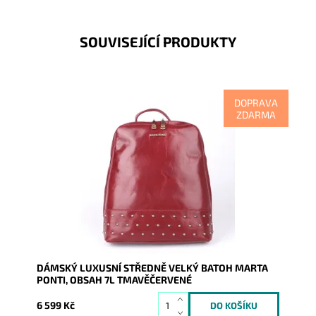
SOUVISEJÍCÍ PRODUKTY
DOPRAVA
ZDARMA
Nejen luxus, kvalita na pohled i na dotek, ale i tradice
a zručnost, to vše se odráží v tomto batohu...
Dostupnost:
Skladem
Kód:
7927
Značka:
Marta Ponti
Záruka:
2 roky
DÁMSKÝ LUXUSNÍ STŘEDNĚ VELKÝ BATOH MARTA
PONTI, OBSAH 7L TMAVĚČERVENÉ
6 599 Kč