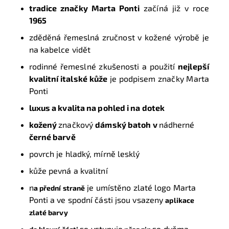
tradice značky Marta Ponti
začíná již v roce
1965
zděděná řemeslná zručnost v kožené výrobě je
na kabelce vidět
rodinné řemeslné zkušenosti a použití
nejlepší
kvalitní italské kůže
je podpisem značky Marta
Ponti
luxus a kvalita na pohled i na dotek
kožený
značkový
dámský batoh
v
nádherné
černé barvě
povrch je hladký, mírně lesklý
kůže pevná a kvalitní
n
je umístěno zlaté logo Marta
a přední straně
Ponti a ve spodní části jsou vsazeny
aplikace
zlaté barvy
se vstupuje
se dvěma