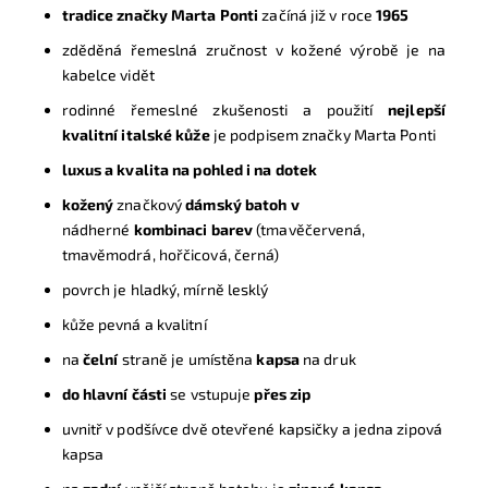
tradice značky Marta Ponti
začíná již v roce
1965
zděděná řemeslná zručnost v kožené výrobě je na
kabelce vidět
r
odinné řemeslné zkušenosti a použití
nejlepší
kvalitní italské kůže
je podpisem značky Marta Ponti
luxus a kvalita na pohled i na dotek
kožený
značkový
dámský batoh
v
nádherné
kombinaci barev
(tmavěčervená,
tmavěmodrá, hořčicová, černá)
povrch je hladký, mírně lesklý
kůže pevná a kvalitní
n
a
čelní
straně je umístěna
kapsa
na druk
do hlavní části
se vstupuje
přes zip
uvnitř v podšívce dvě otevřené kapsičky a jedna zipová
kapsa