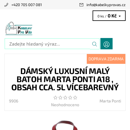
+420 705 007 081
info
@
kabelkyprovas.cz
0 Kč
0 ks /
DOPRAVA ZDARMA
DÁMSKÝ LUXUSNÍ MALÝ
BATOH MARTA PONTI A18 ,
OBSAH CCA. 5L VÍCEBAREVNÝ
9906
Marta Ponti
Neohodnoceno