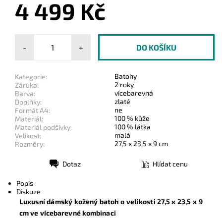
4 499 Kč
-
+
Batohy
Kategorie:
2 roky
Záruka:
vícebarevná
Barva:
zlaté
Doplňky:
ne
Formát A4:
100 % kůže
Materiál:
100 % látka
Materiál podšívky:
malá
Velikost:
27,5 x 23,5 x 9 cm
Rozměry:
Dotaz
Hlídat cenu
Tisk
Popis
Diskuze
Luxusní dámský kožený batoh o velikosti 27
,5 x 23,5 x 9
cm
ve vícebarevné kombinaci