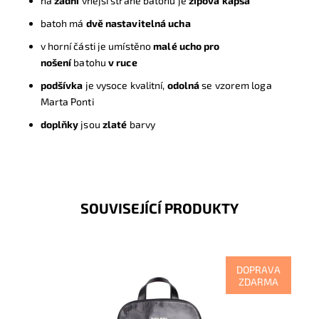
na
zadní
vnější straně batohu je
zipová kapsa
b
atoh má
dvě nastavitelná ucha
v horní části je umístěno
malé ucho pro
nošení
batohu
v ruce
podšívka
je vysoce kvalitní,
odolná
se vzorem loga
Marta Ponti
doplňky
jsou
zlaté
barvy
SOUVISEJÍCÍ PRODUKTY
DOPRAVA
ZDARMA
Nejen luxus, kvalita na pohled i na dotek, ale i tradice
a zručnost, to vše se odráží v tomto batohu černé
barvy.