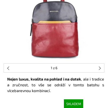
1
z 6
Nejen luxus, kvalita na pohled i na dotek
, ale i tradice
a zručnost, to vše se odráží v tomto batohu s
vícebarevnou kombinací.
SKLADEM