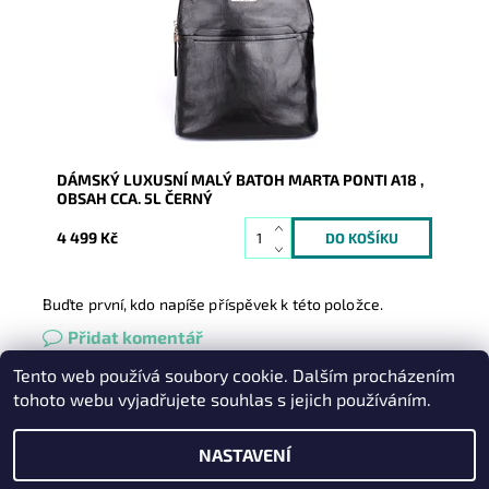
Dostupnost:
Skladem
Kód:
9905
Značka:
Marta Ponti
Záruka:
2 roky
DÁMSKÝ LUXUSNÍ MALÝ BATOH MARTA PONTI A18 ,
OBSAH CCA. 5L ČERNÝ
4 499 Kč
Buďte první, kdo napíše příspěvek k této položce.
Přidat komentář
Tento web používá soubory cookie. Dalším procházením
Heureka.cz
|
Zboží.cz
|
Oázakabelek
tohoto webu vyjadřujete souhlas s jejich používáním.
NASTAVENÍ
2026 © Kabelky pro Vás, všechna práva vyhrazena