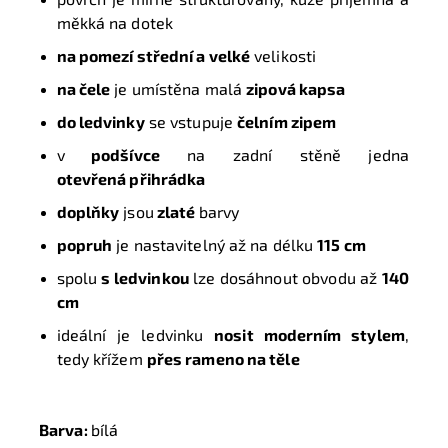
měkká na dotek
na pomezí střední a velké
velikosti
na čele
je umístěna malá
zipová kapsa
do ledvinky
se vstupuje
čelním zipem
v
podšívce
na zadní stěně jedna
otevřená přihrádka
doplňky
jsou
zlaté
barvy
popruh
je nastavitelný až na délku
115 cm
spolu
s ledvinkou
lze dosáhnout obvodu až
140
cm
ideální je ledvinku
nosit moderním stylem
,
tedy křížem
přes rameno na těle
Barva:
bílá