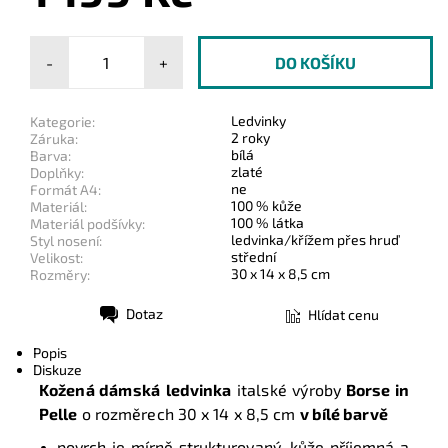
-
+
Ledvinky
Kategorie:
2 roky
Záruka:
bílá
Barva:
zlaté
Doplňky:
ne
Formát A4:
100 % kůže
Materiál:
100 % látka
Materiál podšívky:
ledvinka/křížem přes hruď
Styl nosení:
střední
Velikost:
30 x 14 x 8,5 cm
Rozměry:
Dotaz
Hlídat cenu
Tisk
Popis
Diskuze
Kožená dámská
ledvinka
italské výroby
Borse in
Pelle
o rozměrech 30
x 14 x 8,5 cm
v bílé barvě
povrch je mírně strukturovaný,
kůže příjemná a