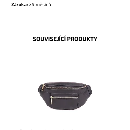
Záruka:
24 měsíců
SOUVISEJÍCÍ PRODUKTY
Krásná, kvalitní černá kožená ledvinka je příjemná na
dotyk a je určena pro všechny, kteří mají rádi luxus a...
Dostupnost:
Skladem
Kód:
17099
Značka:
Borse in pelle
Záruka:
2 roky