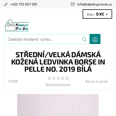
+420 705 007 081
info
@
kabelkyprovas.cz
0 Kč
0 ks /
STŘEDNÍ/VELKÁ DÁMSKÁ
KOŽENÁ LEDVINKA BORSE IN
PELLE NO. 2019 BÍLÁ
17098
Borse in pelle
Neohodnoceno