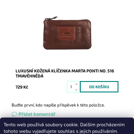
Luxusní dámská kožená tmavěhnědá klíčenka
se uzavírá na zip, vnitřní část je opatřena dvěma...
Dostupnost:
Skladem
Kód:
20361
Značka:
Marta Ponti
Záruka:
2 roky
LUXUSNÍ KOŽENÁ KLÍČENKA MARTA PONTI NO. 516
TMAVĚHNĚDÁ
729 Kč
Buďte první, kdo napíše příspěvek k této položce.
Přidat komentář
Tento web používá soubory cookie. Dalším procházením
Heureka.cz
|
Zboží.cz
|
Oázakabelek
tohoto webu vyjadřujete souhlas s jejich používáním.