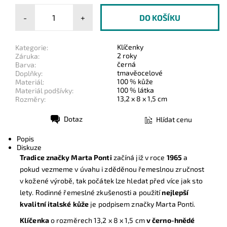
-
+
Klíčenky
Kategorie:
2 roky
Záruka:
černá
Barva:
tmavěocelové
Doplňky:
100 % kůže
Materiál:
100 % látka
Materiál podšívky:
13,2 x 8 x 1,5 cm
Rozměry:
Dotaz
Hlídat cenu
Tisk
Popis
Diskuze
Tradice značky Marta Ponti
začíná již v roce
1965
a
pokud vezmeme v úvahu i zděděnou řemeslnou zručnost
v kožené výrobě, tak počátek lze hledat před více jak sto
lety.
Rodinné řemeslné zkušenosti a použití
nejlepší
kvalitní italské kůže
je podpisem značky Marta Ponti.
Klíčenka
o rozměrech 13,2 x 8 x 1,5 cm
v černo-hnědé