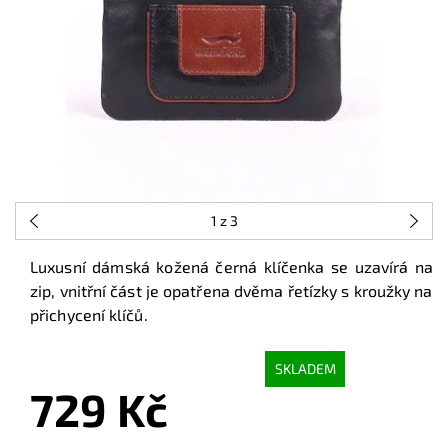
1
z 3
Luxusní dámská kožená černá klíčenka se uzavírá na
zip,
vnitřní část je
opatřena dvěma řetízky s kroužky na
přichycení klíčů.
SKLADEM
729 Kč