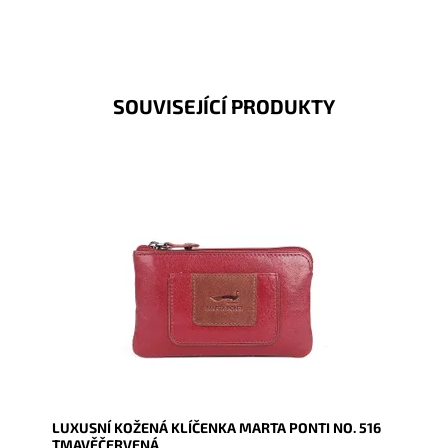
SOUVISEJÍCÍ PRODUKTY
Luxusní dámská kožená tmavěčervená klíčenka
se uzavírá na zip, vnitřní část je opatřena dvěma
řetízky s kroužky...
Dostupnost:
Skladem
Kód:
16864
Značka:
Marta Ponti
Záruka:
2 roky
LUXUSNÍ KOŽENÁ KLÍČENKA MARTA PONTI NO. 516
TMAVĚČERVENÁ