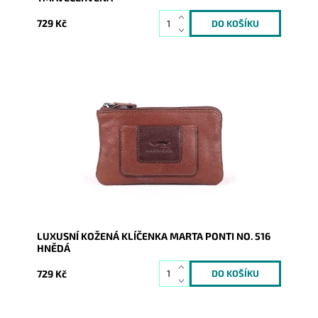
729 Kč
Luxusní dámská kožená hnědá klíčenka se uzavírá na
zip, vnitřní část je opatřena dvěma řetízky s...
Dostupnost:
Skladem
Kód:
16865
Značka:
Marta Ponti
Záruka:
2 roky
LUXUSNÍ KOŽENÁ KLÍČENKA MARTA PONTI NO. 516
HNĚDÁ
729 Kč