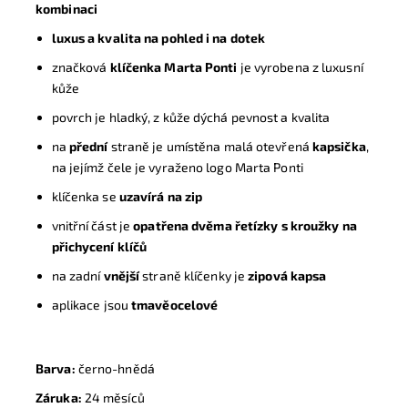
kombinaci
luxus a kvalita na pohled i na dotek
značková
klíčenka
Marta Ponti
je vyrobena z luxusní
kůže
povrch je hladký, z kůže dýchá pevnost a kvalita
na
přední
straně je umístěna malá otevřená
kapsička
,
na jejímž čele je vyraženo logo Marta Ponti
klíčenka se
uzavírá na zip
vnitřní část je
opatřena dvěma řetízky s kroužky na
přichycení klíčů
na zadní
vnější
straně klíčenky je
zipová kapsa
aplikace
jsou
tmavěocelové
Barva:
černo-hnědá
Záruka:
24 měsíců