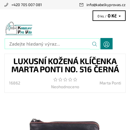
+420 705 007 081
info
@
kabelkyprovas.cz
0 Kč
0 ks /
LUXUSNÍ KOŽENÁ KLÍČENKA
MARTA PONTI NO. 516 ČERNÁ
16862
Marta Ponti
Neohodnoceno