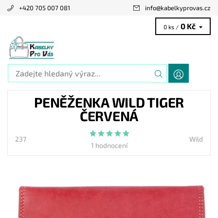
+420 705 007 081
info
@
kabelkyprovas.cz
0 Kč
0 ks /
PENĚŽENKA WILD TIGER
ČERVENÁ
237
Wild
1 hodnocení