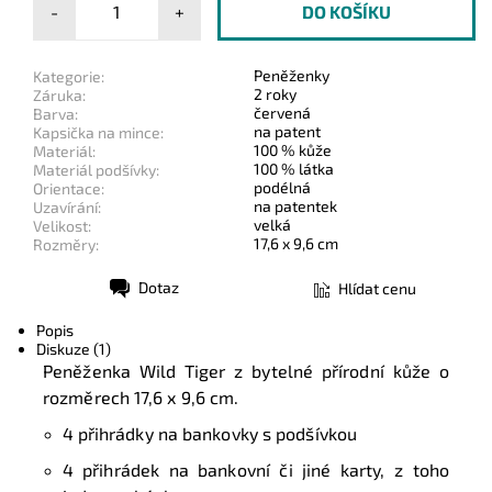
-
+
Peněženky
Kategorie:
2 roky
Záruka:
červená
Barva:
na patent
Kapsička na mince:
100 % kůže
Materiál:
100 % látka
Materiál podšívky:
podélná
Orientace:
na patentek
Uzavírání:
velká
Velikost:
17,6 x 9,6 cm
Rozměry:
Dotaz
Hlídat cenu
Tisk
Popis
Diskuze (1)
Peněženka Wild Tiger z bytelné přírodní kůže o
rozměrech 17,6 x 9,6 cm.
4 přihrádky na bankovky s podšívkou
4 přihrádek na bankovní či jiné karty, z toho