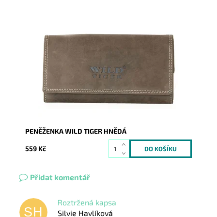
Nejprodávanější typ dámské peněženky na českém
trhu.
Dostupnost:
Skladem
Kód:
232
Značka:
Wild
Záruka:
2 roky
PENĚŽENKA WILD TIGER HNĚDÁ
559 Kč
Přidat komentář
Roztržená kapsa
SH
Silvie Havlíková