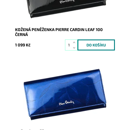
KOŽENÁ PENĚŽENKA PIERRE CARDIN LEAF 100
ČERNÁ
1 099 Kč
Velmi luxusní kožená peněženka známé značky Pierre
Cardin z velmi příjemné kůže je nezbytným...
Dostupnost:
Skladem
Kód:
1811
Značka:
Pierre Cardin
Záruka:
2 roky