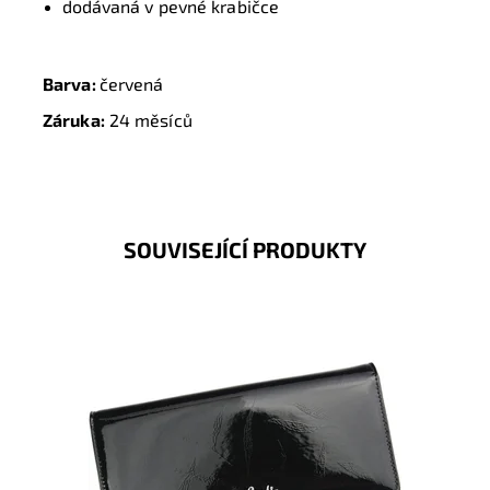
dodávaná v pevné krabičce
Barva:
červená
Záruka:
24 měsíců
SOUVISEJÍCÍ PRODUKTY
Velmi luxusní kožená peněženka známé značky Pierre
Cardin z velmi příjemné kůže je nezbytným...
Dostupnost:
Skladem
Kód:
1812
Značka:
Pierre Cardin
Záruka:
2 roky