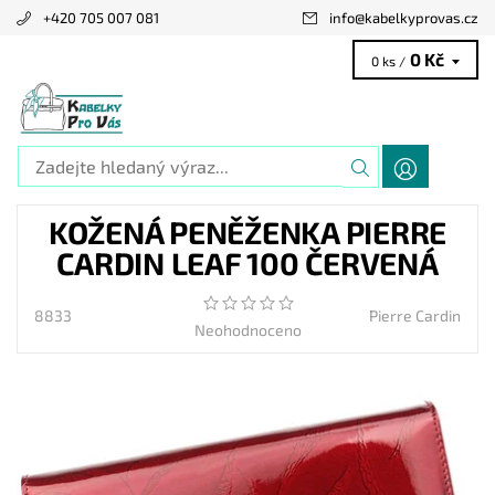
+420 705 007 081
info
@
kabelkyprovas.cz
0 Kč
0 ks /
KOŽENÁ PENĚŽENKA PIERRE
CARDIN LEAF 100 ČERVENÁ
8833
Pierre Cardin
Neohodnoceno