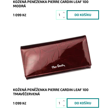
KOŽENÁ PENĚŽENKA PIERRE CARDIN LEAF 100
MODRÁ
1 099 Kč
Velmi luxusní kožená peněženka známé značky Pierre
Cardin z velmi příjemné kůže je nezbytným...
Dostupnost:
Skladem
Kód:
8329
Značka:
Pierre Cardin
Záruka:
2 roky
KOŽENÁ PENĚŽENKA PIERRE CARDIN LEAF 100
TMAVĚČERVENÁ
1 099 Kč