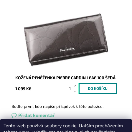
Velmi luxusní kožená peněženka známé značky Pierre
Cardin z velmi příjemné kůže je nezbytným...
Dostupnost:
Skladem
Kód:
8328
Značka:
Pierre Cardin
Záruka:
2 roky
KOŽENÁ PENĚŽENKA PIERRE CARDIN LEAF 100 ŠEDÁ
1 099 Kč
Buďte první, kdo napíše příspěvek k této položce.
Přidat komentář
Tento web používá soubory cookie. Dalším procházením
Heureka.cz
|
Zboží.cz
|
Oázakabelek
tohoto webu vyjadřujete souhlas s jejich používáním.