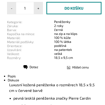
-
+
Peněženky
Kategorie:
2 roky
Záruka:
černá
Barva:
na zip a na klips
Kapsička na mince:
100 % kůže
Materiál:
100 % látka
Materiál podšívky:
podélná
Orientace:
na patentek
Uzavírání:
velká
Velikost:
18,5 x 9,5 cm
Rozměry:
Dotaz
Hlídat cenu
Tisk
Popis
Diskuze
Luxusní kožená peněženka o rozměrech
18,5 x 9,5
cm
v červené barvě
pevná lesklá peněženka značky Pierre Cardin