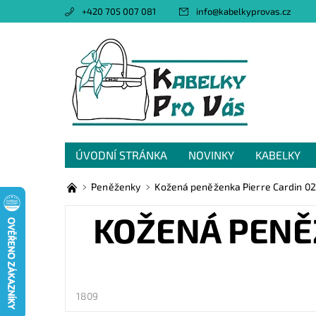
+420 705 007 081
info
@
kabelkyprovas.cz
ÚVODNÍ STRÁNKA
NOVINKY
KABELKY
OBCHODNÍ PODMÍNKY
GDPR
NAPIŠTE 
Peněženky
Kožená peněženka Pierre Cardin 02
KOŽENÁ PENĚŽ
1809