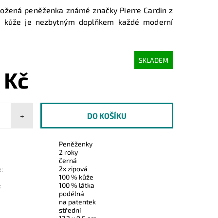
kožená peněženka známé značky Pierre Cardin z
é kůže je nezbytným doplňkem každé moderní
SKLADEM
 Kč
+
Peněženky
2 roky
černá
2x zipová
:
100 % kůže
100 % látka
:
podélná
na patentek
střední