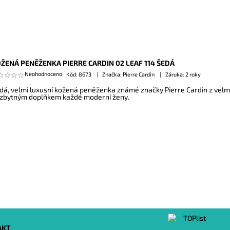
ŽENÁ PENĚŽENKA PIERRE CARDIN 02 LEAF 114 ŠEDÁ
Neohodnoceno
Kód:
8673
Značka: Pierre Cardin
Záruka: 2 roky
dá, velmi luxusní kožená peněženka známé značky Pierre Cardin z velmi
zbytným doplňkem každé moderní ženy.
AKT