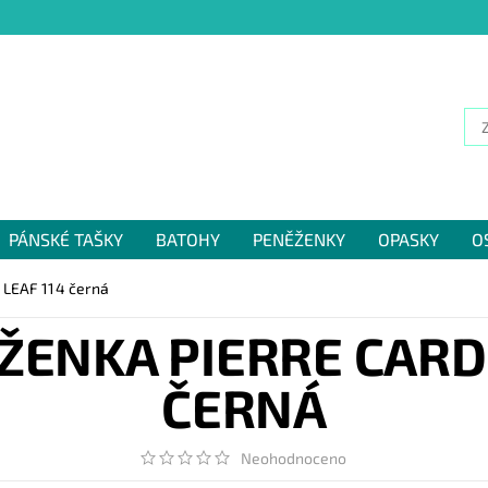
PÁNSKÉ TAŠKY
BATOHY
PENĚŽENKY
OPASKY
O
NÁM
 LEAF 114 černá
ENKA PIERRE CARDI
ČERNÁ
Neohodnoceno