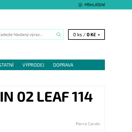
PŘIHLÁŠENÍ
0 ks /
0 Kč
STATNÍ
VÝPRODEJ
DOPRAVA
N 02 LEAF 114
Pierre Cardin