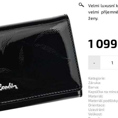
Velmi luxusní 
velmi příjemn
ženy.
1 099
-
Kategorie:
Záruka:
Barva:
Kapsička na mince
Materiál:
Materiál podšívky
Orientace:
Uzavírání:
Velikost: