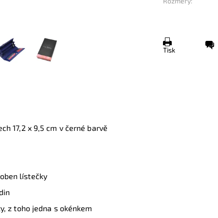
Rozměry:
Tisk
rech
17,2 x 9,5 cm
v černé barvě
doben lístečky
din
rty, z toho jedna s okénkem