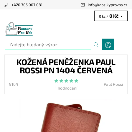
+420 705 007 081
info
@
kabelkyprovas.cz
0 Kč
0 ks /
KOŽENÁ PENĚŽENKA PAUL
ROSSI PN 1404 ČERVENÁ
9164
Paul Rossi
1 hodnocení