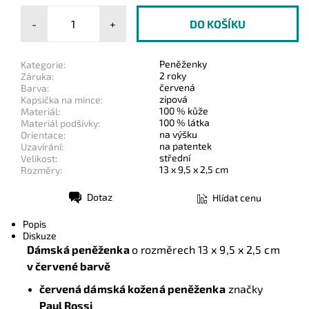
-
+
Peněženky
Kategorie:
2 roky
Záruka:
červená
Barva:
zipová
Kapsička na mince:
100 % kůže
Materiál:
100 % látka
Materiál podšívky:
na výšku
Orientace:
na patentek
Uzavírání:
střední
Velikost:
13 x 9,5 x 2,5 cm
Rozměry:
Dotaz
Hlídat cenu
Tisk
Popis
Diskuze
Dámská peněženka
o rozměrech
13 x 9,5 x 2,5 cm
v červené barvě
červená dámská kožená peněženka
značky
Paul Rossi