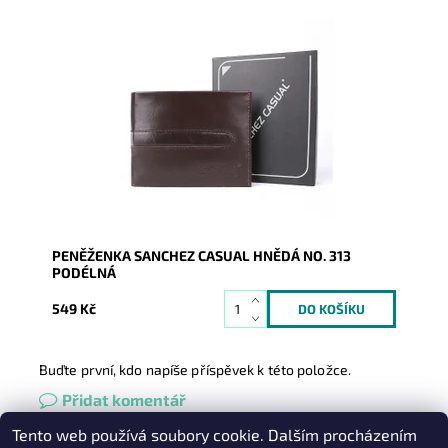
Německá kvalita hnědé lesklé peněženky a pevná
hovězí kůže ji dodává na jedinečnosti, navíc v příznivé
cenové...
Dostupnost:
Skladem
Kód:
742
Značka:
SANCHEZ Casual
Záruka:
2 roky
PENĚŽENKA SANCHEZ CASUAL HNĚDÁ NO. 313
PODÉLNÁ
549 Kč
Buďte první, kdo napíše příspěvek k této položce.
Přidat komentář
Tento web používá soubory cookie. Dalším procházením