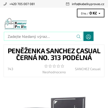
+420 705 007 081
info
@
kabelkyprovas.cz
0 Kč
0 ks /
PENĚŽENKA SANCHEZ CASUAL
ČERNÁ NO. 313 PODÉLNÁ
743
SANCHEZ Casual
Neohodnoceno