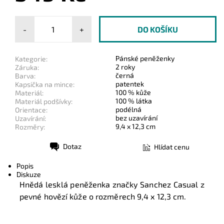
-
+
Pánské peněženky
Kategorie:
2 roky
Záruka:
černá
Barva:
patentek
Kapsička na mince:
100 % kůže
Materiál:
100 % látka
Materiál podšívky:
podélná
Orientace:
bez uzavírání
Uzavírání:
9,4 x 12,3 cm
Rozměry:
Dotaz
Hlídat cenu
Tisk
Popis
Diskuze
Hnědá lesklá peněženka značky Sanchez Casual z
pevné hovězí kůže o rozměrech 9,4 x 12,3 cm.