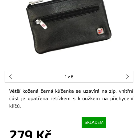
1
z 6
Větší kožená černá klíčenka se uzavírá na zip,
vnitřní
část je
opatřena řetízkem s kroužkem na přichycení
klíčů.
SKLADEM
279 Kč