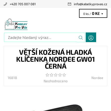
+420 705 007 081
info
@
kabelkyprovas.cz
0 Kč
0 ks /
VĚTŠÍ KOŽENÁ HLADKÁ
KLÍČENKA NORDEE GW01
ČERNÁ
16818
Nordee
Neohodnoceno