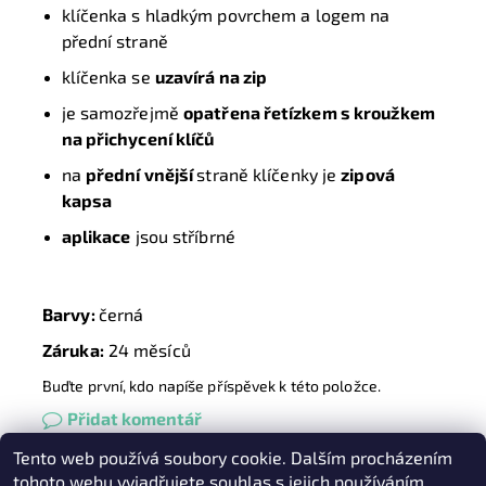
klíčenka s hladkým povrchem a logem na
přední straně
klíčenka se
uzavírá na zip
je samozřejmě
opatřena řetízkem s kroužkem
na přichycení klíčů
na
přední vnější
straně klíčenky je
zipová
kapsa
aplikace
jsou stříbrné
Barvy:
černá
Záruka:
24 měsíců
Buďte první, kdo napíše příspěvek k této položce.
Přidat komentář
Tento web používá soubory cookie. Dalším procházením
Heureka.cz
|
Zboží.cz
|
Oázakabelek
tohoto webu vyjadřujete souhlas s jejich používáním.