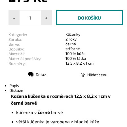
-
+
Klíčenky
Kategorie:
2 roky
Záruka:
černá
Barva:
stříbrné
Doplňky:
100 % kůže
Materiál:
100 % látka
Materiál podšívky:
12,5 x 8,2 x 1 cm
Rozměry:
Dotaz
Hlídat cenu
Tisk
Popis
Diskuze
Kožená klíčenka o rozměrech 12,5 x 8,2 x 1 cm v
černé barvě
klíčenka v
černé
barvě
větší klíčenka je vyrobena z hladké kůže