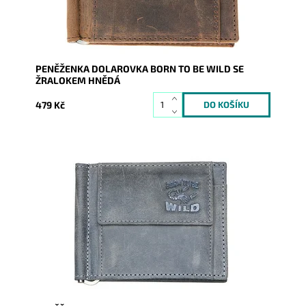
PENĚŽENKA DOLAROVKA BORN TO BE WILD SE
ŽRALOKEM HNĚDÁ
479 Kč
Velmi oblíbená, pevná, odolná pánská kožená
peněženka dolarovka "doprovází" muže každý den.
Dostupnost:
Skladem
Kód:
7639
Značka:
Wild
Záruka:
2 roky