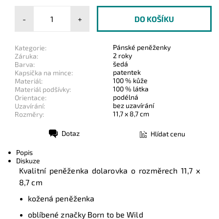
-
+
Pánské peněženky
Kategorie:
2 roky
Záruka:
šedá
Barva:
patentek
Kapsička na mince:
100 % kůže
Materiál:
100 % látka
Materiál podšívky:
podélná
Orientace:
bez uzavírání
Uzavírání:
11,7 x 8,7 cm
Rozměry:
Dotaz
Hlídat cenu
Tisk
Popis
Diskuze
Kvalitní peněženka dolarovka o rozměrech
11,7 x
8,7 cm
kožená peněženka
oblíbené značky Born to be Wild