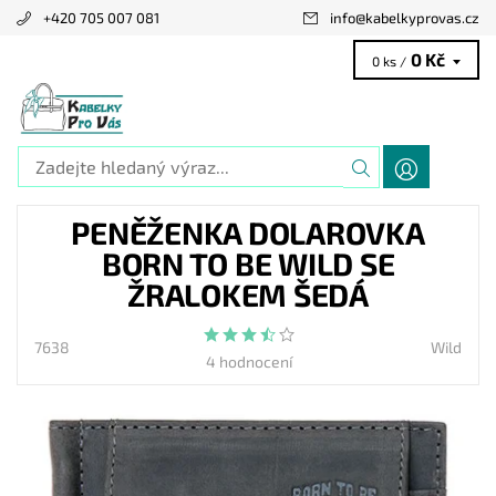
+420 705 007 081
info
@
kabelkyprovas.cz
0 Kč
0 ks /
PENĚŽENKA DOLAROVKA
BORN TO BE WILD SE
ŽRALOKEM ŠEDÁ
7638
Wild
4 hodnocení