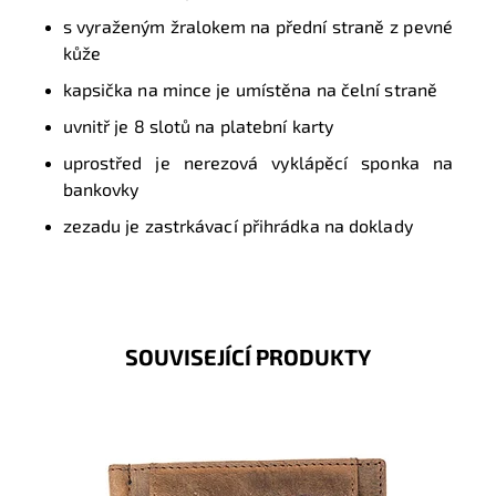
s vyraženým
žralokem
na přední straně z pevné
kůže
kapsička na mince je umístěna na čelní straně
uvnitř je 8 slotů na platební karty
uprostřed je nerezová vyklápěcí sponka na
bankovky
zezadu je zastrkávací přihrádka na doklady
SOUVISEJÍCÍ PRODUKTY
Velmi oblíbená, pevná, odolná pánská kožená