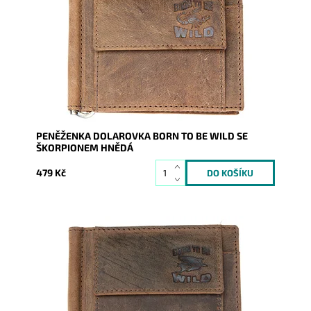
peněženka dolarovka "doprovází" muže každý den.
Dostupnost:
Skladem
Kód:
7636
Značka:
Wild
Záruka:
2 roky
PENĚŽENKA DOLAROVKA BORN TO BE WILD SE
ŠKORPIONEM HNĚDÁ
479 Kč
Velmi oblíbená, pevná, odolná pánská kožená
peněženka dolarovka "doprovází" muže každý den.
Dostupnost:
Skladem
Kód:
7637
Značka:
Wild
Záruka:
2 roky