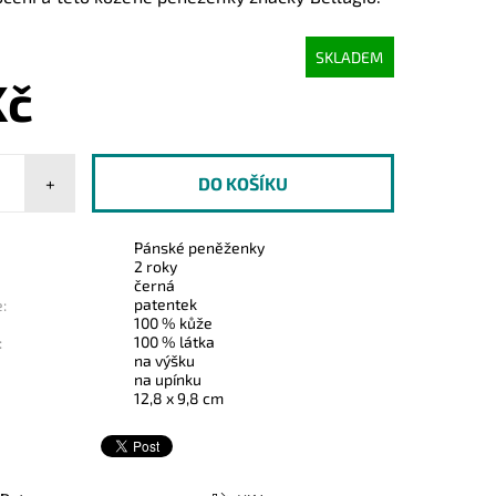
SKLADEM
Kč
+
Pánské peněženky
2 roky
černá
patentek
:
100 % kůže
100 % látka
:
na výšku
na upínku
12,8 x 9,8 cm