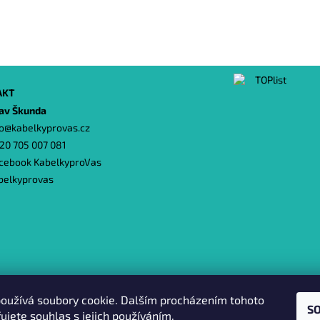
AKT
lav Škunda
o
@
kabelkyprovas.cz
20 705 007 081
cebook KabelkyproVas
belkyprovas
Heureka.cz
|
Zboží.cz
|
Oázakabelek
oužívá soubory cookie. Dalším procházením tohoto
S
ujete souhlas s jejich používáním.