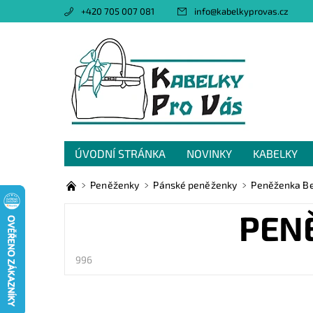
+420 705 007 081
info
@
kabelkyprovas.cz
ÚVODNÍ STRÁNKA
NOVINKY
KABELKY
OBCHODNÍ PODMÍNKY
GDPR
NAPIŠTE 
Peněženky
Pánské peněženky
Peněženka Be
PEN
996