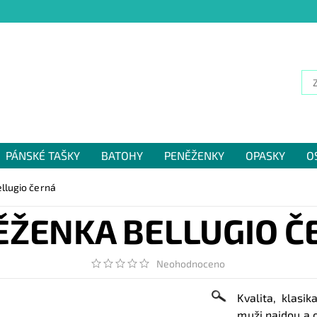
PÁNSKÉ TAŠKY
BATOHY
PENĚŽENKY
OPASKY
O
NÁM
llugio černá
ĚŽENKA BELLUGIO Č
Neohodnoceno
Kvalita, klasi
muži najdou a 