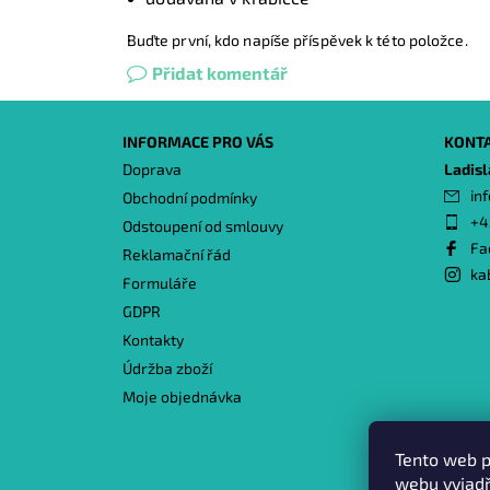
Buďte první, kdo napíše příspěvek k této položce.
Přidat komentář
INFORMACE PRO VÁS
KONT
Doprava
Ladis
inf
Obchodní podmínky
+4
Odstoupení od smlouvy
Fa
Reklamační řád
ka
Formuláře
GDPR
Kontakty
Údržba zboží
Moje objednávka
Tento web p
webu vyjadř