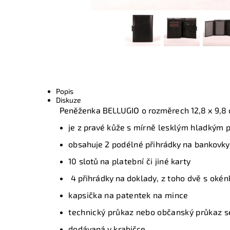
Popis
Diskuze
Peněženka BELLUGIO o rozměrech 12,8 x 9,8 
je z pravé kůže
s mírně lesklým hladkým 
obsahuje 2
podélné
přihrádky na bankovky
10 slotů na
platební či jiné
karty
4 přihrádky na doklady
, z toho dvě s oké
kapsička na patentek na mince
technický průkaz nebo občanský průkaz se
dodávaná v krabičce