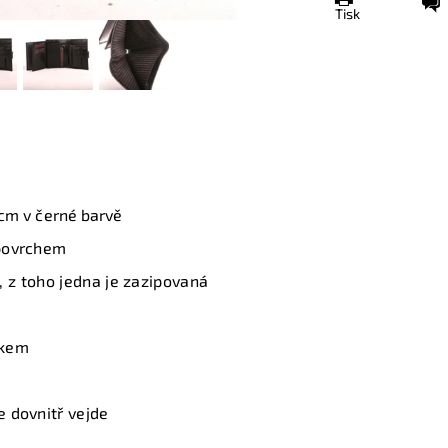
Tisk
cm v černé barvě
povrchem
, z toho jedna je zazipovaná
nkem
 dovnitř vejde