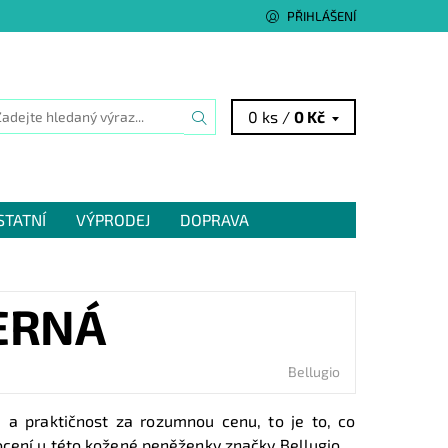
PŘIHLÁŠENÍ
0 ks /
0 Kč
STATNÍ
VÝPRODEJ
DOPRAVA
ERNÁ
Bellugio
ka a praktičnost za rozumnou cenu, to je to, co
ocení u této kožené peněženky značky Bellugio.