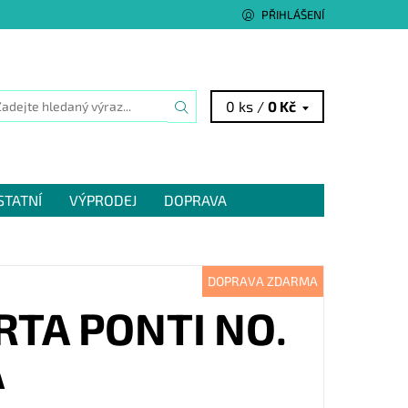
PŘIHLÁŠENÍ
0 ks /
0 Kč
STATNÍ
VÝPRODEJ
DOPRAVA
DOPRAVA ZDARMA
TA PONTI NO.
Á