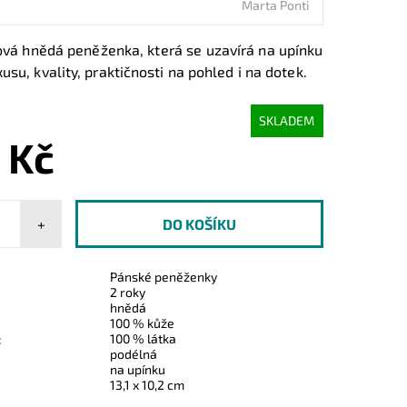
Marta Ponti
vá hnědá peněženka, která se uzavírá na upínku
usu, kvality, praktičnosti na pohled i na dotek.
SKLADEM
 Kč
+
Pánské peněženky
2 roky
hnědá
100 % kůže
100 % látka
:
podélná
na upínku
13,1 x 10,2 cm