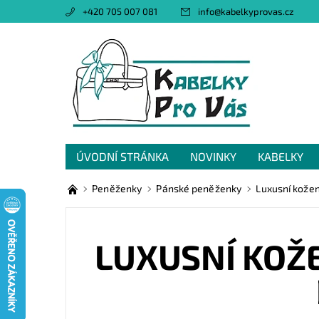
+420 705 007 081
info
@
kabelkyprovas.cz
ÚVODNÍ STRÁNKA
NOVINKY
KABELKY
OBCHODNÍ PODMÍNKY
GDPR
NAPIŠTE 
Peněženky
Pánské peněženky
Luxusní kože
LUXUSNÍ KOŽ