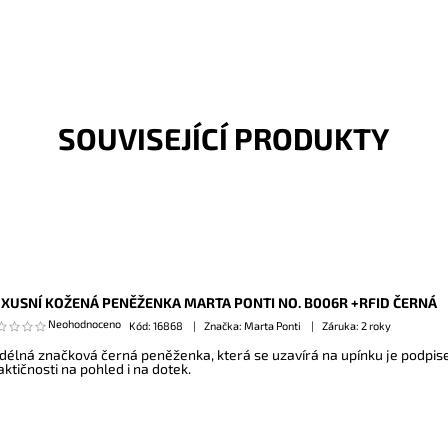
SOUVISEJÍCÍ PRODUKTY
XUSNÍ KOŽENÁ PENĚŽENKA MARTA PONTI NO. B006R +RFID ČERNÁ
Neohodnoceno
Kód:
16868
Značka: Marta Ponti
Záruka: 2 roky
délná značková černá peněženka, která se uzavírá na upínku je podpise
aktičnosti na pohled i na dotek.