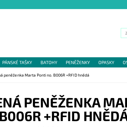
PÁNSKÉ TAŠKY
BATOHY
PENĚŽENKY
OPASKY
O
NÁM
ná peněženka Marta Ponti no. B006R +RFID hnědá
ENÁ PENĚŽENKA MAR
B006R +RFID HNĚD