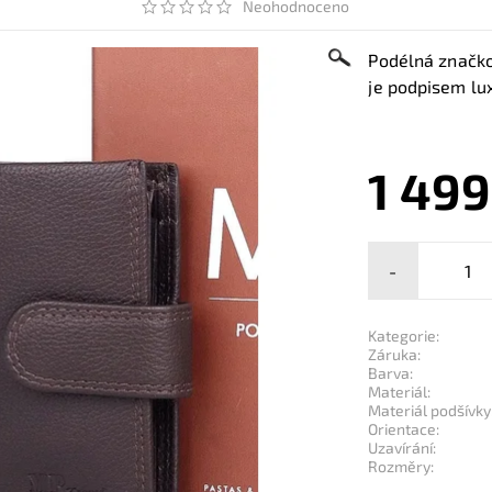
Neohodnoceno
Podélná značko
je podpisem lux
1 499
-
Kategorie:
Záruka:
Barva:
Materiál:
Materiál podšívky
Orientace:
Uzavírání:
Rozměry: