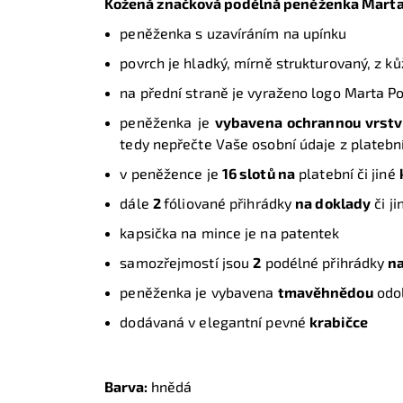
Kožená značková podélná peněženka Marta
peněženka s uzavíráním na upínku
povrch je hladký, mírně strukturovaný, z k
na přední straně je vyraženo logo Marta P
peněženka je
vybavena ochrannou vrst
tedy nepřečte Vaše osobní údaje z plateb
v peněžence je
16 slotů na
platební či jiné
dále
2
fóliované přihrádky
na doklady
či j
kapsička na mince je na patentek
samozřejmostí jsou
2
podélné přihrádky
n
peněženka je vybavena
tmavěhnědou
odo
dodávaná v elegantní pevné
krabičce
Barva:
hnědá