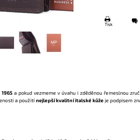
Tisk
e
1965
a pokud vezmeme v úvahu i zděděnou řemeslnou zručno
enosti a použití
nejlepší kvalitní italské kůže
je podpisem zn