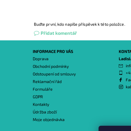
Buďte první, kdo napíše příspěvek k této položce.
Přidat komentář
INFORMACE PRO VÁS
KONT
Doprava
Ladis
inf
Obchodní podmínky
+4
Odstoupení od smlouvy
Fa
Reklamační řád
ka
Formuláře
GDPR
Kontakty
Údržba zboží
Moje objednávka