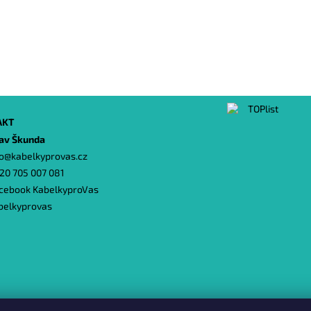
AKT
lav Škunda
o
@
kabelkyprovas.cz
20 705 007 081
cebook KabelkyproVas
belkyprovas