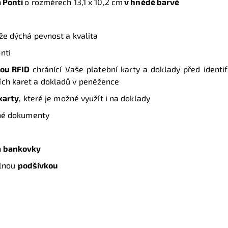
 Ponti
o rozměrech
13,1 x 10,2 cm
v hnědé barvě
ůže dýchá pevnost a kvalita
onti
vou RFID
chránící Vaše platební karty a doklady před identi
ních karet a dokladů v peněžence
karty
, které je možné využít i na doklady
iné dokumenty
a bankovky
lnou
podšívkou