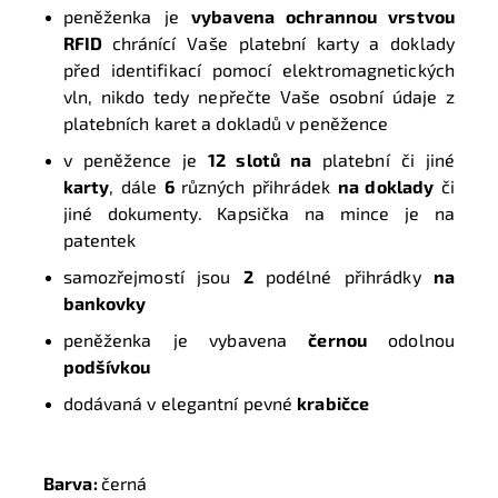
peněženka je
vybavena ochrannou vrstvou
RFID
chránící Vaše platební karty a doklady
před identifikací pomocí elektromagnetických
vln, nikdo tedy nepřečte Vaše osobní údaje z
platebních karet a dokladů v peněžence
v peněžence je
12 slotů na
platební či jiné
karty
, dále
6
různých přihrádek
na doklady
či
jiné dokumenty. Kapsička na mince je na
patentek
samozřejmostí jsou
2
podélné přihrádky
na
bankovky
peněženka je vybavena
černou
odolnou
podšívkou
dodávaná v elegantní pevné
krabičce
Barva:
černá