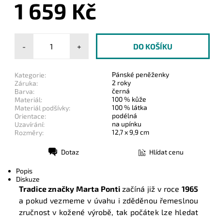
1 659 Kč
-
+
Pánské peněženky
Kategorie:
2 roky
Záruka:
černá
Barva:
100 % kůže
Materiál:
100 % látka
Materiál podšívky:
podélná
Orientace:
na upínku
Uzavírání:
12,7 x 9,9 cm
Rozměry:
Dotaz
Hlídat cenu
Tisk
Popis
Diskuze
Tradice značky Marta Ponti
začíná již v roce
1965
a pokud vezmeme v úvahu i zděděnou řemeslnou
zručnost v kožené výrobě, tak počátek lze hledat