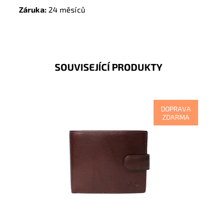
Záruka:
24 měsíců
SOUVISEJÍCÍ PRODUKTY
DOPRAVA
ZDARMA
Podélná značková tmavěhnědá peněženka, která se
uzavírá na upínku je podpisem luxusu, kvality,
praktičnosti na...
Dostupnost:
Skladem
Kód:
9600
Značka:
Marta Ponti
Záruka:
2 roky