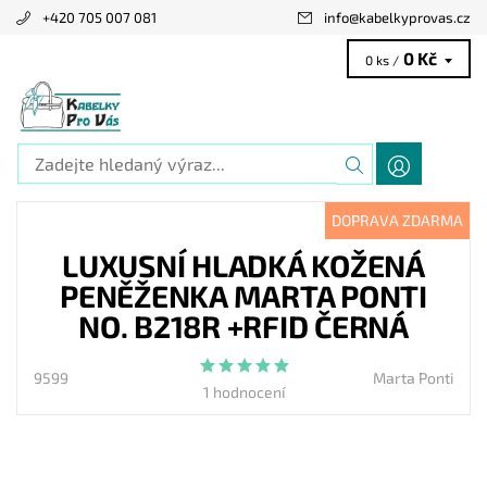
+420 705 007 081
info
@
kabelkyprovas.cz
0 Kč
0 ks /
DOPRAVA ZDARMA
LUXUSNÍ HLADKÁ KOŽENÁ
PENĚŽENKA MARTA PONTI
NO. B218R +RFID ČERNÁ
9599
Marta Ponti
1 hodnocení