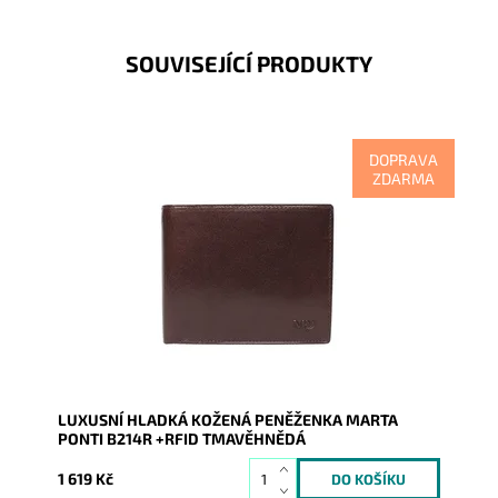
SOUVISEJÍCÍ PRODUKTY
DOPRAVA
ZDARMA
Podélná kožená tmavěhnědá peněženka s ochrannou
vrstvou RFID je velmi luxusní a kvalitní zboží.
Dostupnost:
Skladem
Kód:
9559
Značka:
Marta Ponti
Záruka:
2 roky
LUXUSNÍ HLADKÁ KOŽENÁ PENĚŽENKA MARTA
PONTI B214R +RFID TMAVĚHNĚDÁ
1 619 Kč