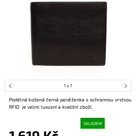
1
z 7
Podélná kožená černá peněženka s ochrannou vrstvou
RFID je velmi luxusní a kvalitní zboží.
SKLADEM
1 619 Kč