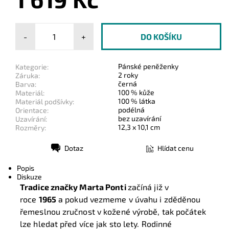
-
+
Pánské peněženky
Kategorie:
2 roky
Záruka:
černá
Barva:
100 % kůže
Materiál:
100 % látka
Materiál podšívky:
podélná
Orientace:
bez uzavírání
Uzavírání:
12,3 x 10,1 cm
Rozměry:
Dotaz
Hlídat cenu
Tisk
Popis
Diskuze
Tradice značky Marta Ponti
začíná již v
roce
1965
a pokud vezmeme v úvahu i zděděnou
řemeslnou zručnost v kožené výrobě, tak počátek
lze hledat před více jak sto lety. Rodinné