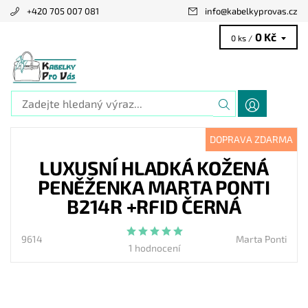
+420 705 007 081
info
@
kabelkyprovas.cz
0 Kč
0 ks /
DOPRAVA ZDARMA
LUXUSNÍ HLADKÁ KOŽENÁ
PENĚŽENKA MARTA PONTI
B214R +RFID ČERNÁ
9614
Marta Ponti
1 hodnocení