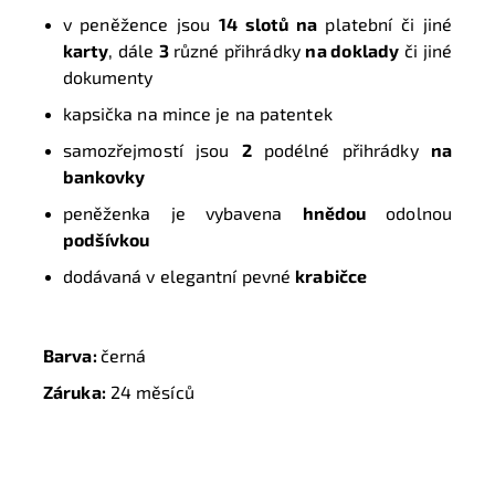
v peněžence jsou
14 slotů na
platební či jiné
karty
, dále
3
různé přihrádky
na doklady
či jiné
dokumenty
kapsička na mince je na patentek
samozřejmostí jsou
2
podélné přihrádky
na
bankovky
peněženka je vybavena
hnědou
odolnou
podšívkou
dodávaná v elegantní pevné
krabičce
Barva:
černá
Záruka:
24 měsíců