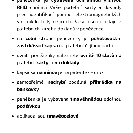
RFID
chránící Vaše platební karty a doklady
před identifikací pomocí elektromagnetických
vln, nikdo tedy nepřečte Vaše osobní údaje z
platebních karet a dokladů v peněžence
na
čelní
straně peněženky je
pohotovostní
zastrkávací kapsa
na platební či jinou kartu
uvnitř peněženky naleznete
uvnitř 10 slotů na
platební
karty
či
na doklady
kapsička
na mince
je na patentek - druk
samozřejmě
nechybí
podélná
přihrádka na
bankovky
peněženka je vybavena
tmavěhnědou
odolnou
podšívkou
aplikace jsou
tmavěocelové