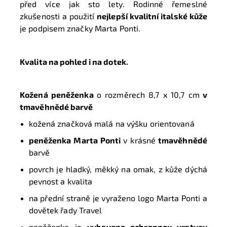
před více jak sto lety. Rodinné řemeslné
zkušenosti a použití
nejlepší kvalitní italské kůže
je podpisem značky Marta Ponti.
Kvalita na pohled i na dotek.
Kožená peněženka
o rozměrech
8,7 x 10,7 cm
v
tmavěhnědé barvě
kožená značková malá na výšku orientovaná
peněženka
Marta Ponti
v krásné
tmavěhnědé
barvě
povrch je hladký, měkký na omak, z kůže dýchá
pevnost a kvalita
na přední straně je vyraženo logo Marta Ponti a
dovětek řady Travel
peněženka je
vybavena ochrannou vrstvou