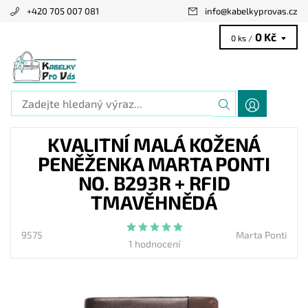
+420 705 007 081
info
@
kabelkyprovas.cz
0 Kč
0 ks /
KVALITNÍ MALÁ KOŽENÁ
PENĚŽENKA MARTA PONTI
NO. B293R + RFID
TMAVĚHNĚDÁ
9575
Marta Ponti
1 hodnocení