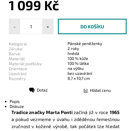
1 099 Kč
-
+
Pánské peněženky
Kategorie:
2 roky
Záruka:
hnědá
Barva:
100 % kůže
Materiál:
100 % látka
Materiál podšívky:
na výšku
Orientace:
bez uzavírání
Uzavírání:
8,7 x 10,7 cm
Rozměry:
Dotaz
Hlídat cenu
Tisk
Popis
Diskuze
Tradice značky Marta Ponti
začíná již v roce
1965
a pokud vezmeme v úvahu i zděděnou řemeslnou
zručnost v kožené výrobě, tak počátek lze hledat