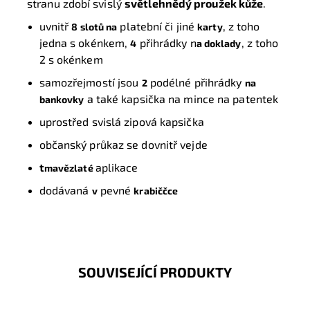
stranu zdobí svislý
světlehnědý proužek kůže
.
uvnitř
platební či jiné
, z toho
8 slotů na
karty
jedna s okénkem,
přihrádky n
, z toho
4
a doklady
2 s okénkem
samozřejmostí jsou
podélné přihrádky
2
na
a také kapsička na mince na patentek
bankovky
uprostřed svislá zipová kapsička
občanský průkaz se dovnitř vejde
t
aplikace
mavězlaté
d
odávaná
pevné
v
krabiččce
SOUVISEJÍCÍ PRODUKTY