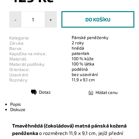
-
+
Pánské peněženky
Kategorie:
2 roky
Záruka:
hnědá
Barva:
patentek
Kapsička na mince:
100 % kůže
Materiál:
100 % látka
Materiál podšívky:
podélná
Orientace:
bez uzavírání
Uzavírání:
11,9 x 9,1 cm
Rozměry:
Dotaz
Hlídat cenu
Tisk
Popis
Diskuze
Tmavěhnědá (čokoládová) matná pánská kožená
peněženka
o rozměrech 11,9 x 9,1 cm, jejíž přední