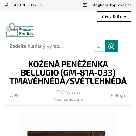
+420 705 007 081
info
@
kabelkyprovas.cz
0 Kč
0 ks /
KOŽENÁ PENĚŽENKA
BELLUGIO (GM-81A-033)
TMAVĚHNĚDÁ/SVĚTLEHNĚDÁ
7790
Bellugio
Neohodnoceno