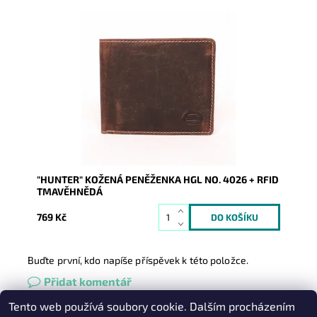
Tmavěhnědá peněženka známé německé značky HGL
ve stylu "Hunter" je vyrobena z kvalitní kůže s
ochrannou vrstvou...
Dostupnost:
Skladem
Kód:
9467
Značka:
HGL (Německo)
Záruka:
2 roky
"HUNTER" KOŽENÁ PENĚŽENKA HGL NO. 4026 + RFID
TMAVĚHNĚDÁ
769 Kč
Buďte první, kdo napíše příspěvek k této položce.
Přidat komentář
Tento web používá soubory cookie. Dalším procházením