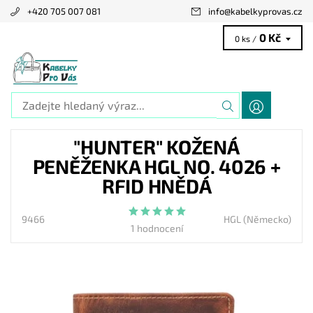
+420 705 007 081
info
@
kabelkyprovas.cz
0 Kč
0 ks /
"HUNTER" KOŽENÁ
PENĚŽENKA HGL NO. 4026 +
RFID HNĚDÁ
9466
HGL (Německo)
1 hodnocení