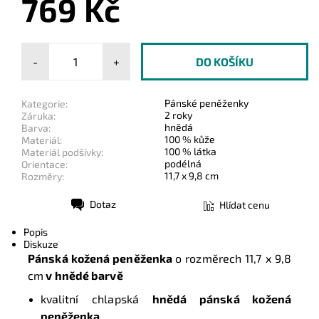
769 Kč
-
+
Pánské peněženky
Kategorie:
2 roky
Záruka:
hnědá
Barva:
100 % kůže
Materiál:
100 % látka
Materiál podšívky:
podélná
Orientace:
11,7 x 9,8 cm
Rozměry:
Dotaz
Hlídat cenu
Tisk
Popis
Diskuze
Pánská kožená peněženka
o rozměrech
11,7 x 9,8
cm
v hnědé barvě
kvalitní chlapská
hnědá pánská kožená
peněženka