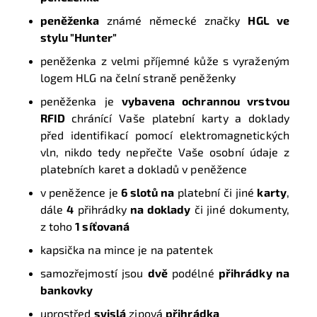
peněženka
známé německé značky
HGL ve
stylu "Hunter"
peněženka z velmi příjemné kůže s vyraženým
logem HLG na čelní straně peněženky
peněženka je
vybavena ochrannou vrstvou
RFID
chránící Vaše platební karty a doklady
před identifikací pomocí elektromagnetických
vln, nikdo tedy nepřečte Vaše osobní údaje z
platebních karet a dokladů v peněžence
v peněžence je
6 slotů na
platební či jiné
karty
,
dále
4
přihrádky
na doklady
či jiné dokumenty,
z toho
1 síťovaná
kapsička na mince je na patentek
samozřejmostí jsou
dvě
podélné
přihrádky na
bankovky
uprostřed
svislá
zipová
přihrádka