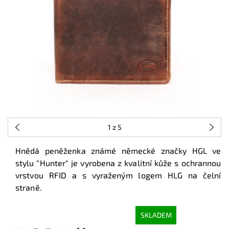
1
z 5
Hnědá peněženka známé německé značky HGL ve
stylu "Hunter" je vyrobena z kvalitní kůže s ochrannou
vrstvou RFID a s vyraženým logem HLG na čelní
straně.
SKLADEM