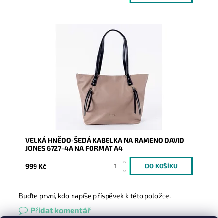
Velká hnědo-šedá kabelka na rameno David Jones na
formát A4 z měkké syntetické kůže.
Dostupnost:
Skladem
Kód:
9827
Značka:
David Jones Paris
Záruka:
2 roky
VELKÁ HNĚDO-ŠEDÁ KABELKA NA RAMENO DAVID
JONES 6727-4A NA FORMÁT A4
999 Kč
Buďte první, kdo napíše příspěvek k této položce.
Přidat komentář