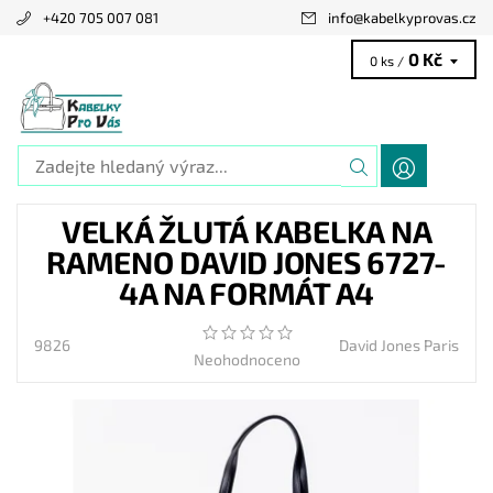
+420 705 007 081
info
@
kabelkyprovas.cz
0 Kč
0 ks /
VELKÁ ŽLUTÁ KABELKA NA
RAMENO DAVID JONES 6727-
4A NA FORMÁT A4
9826
David Jones Paris
Neohodnoceno