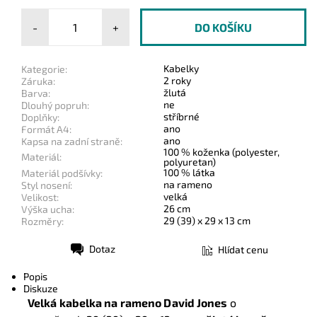
-
+
Kabelky
Kategorie:
2 roky
Záruka:
žlutá
Barva:
ne
Dlouhý popruh:
stříbrné
Doplňky:
ano
Formát A4:
ano
Kapsa na zadní straně:
100 % koženka (polyester,
Materiál:
polyuretan)
100 % látka
Materiál podšívky:
na rameno
Styl nosení:
velká
Velikost:
26 cm
Výška ucha:
29 (39) x 29 x 13 cm
Rozměry:
Dotaz
Hlídat cenu
Tisk
Popis
Diskuze
Velká kabelka na rameno David Jones
o