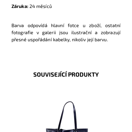
Záruka:
24 měsíců
Barva odpovídá hlavní fotce u zboží, ostatní
fotografie v galerii jsou ilustrační a zobrazují
přesné uspořádání kabelky, nikoliv její barvu.
SOUVISEJÍCÍ PRODUKTY
Velká černá kabelka na rameno David Jones na formát
A4 z měkké syntetické kůže.
Dostupnost:
Skladem
Kód:
9822