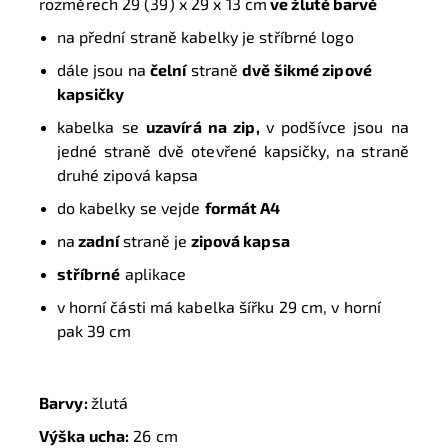
rozměrech 29 (39) x 29 x 13 cm
ve žluté barvě
na přední straně kabelky je stříbrné logo
dále jsou na
čelní
straně
dvě šikmé zipové
kapsičky
kabelka se
uzavírá na zip,
v podšívce jsou na
jedné straně dvě otevřené kapsičky, na straně
druhé zipová kapsa
do kabelky se vejde
formát A4
na
zadní
straně je
zipová kapsa
stříbrné
aplikace
v horní části má kabelka šířku 29 cm, v horní
pak 39 cm
Barvy:
žlutá
Výška ucha:
26 cm