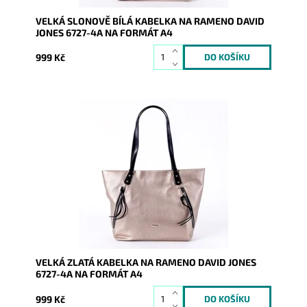
VELKÁ SLONOVĚ BÍLÁ KABELKA NA RAMENO DAVID
JONES 6727-4A NA FORMÁT A4
999 Kč
Velká zlatá kabelka na rameno David Jones na formát
A4 z měkké syntetické kůže.
Dostupnost:
Skladem
Kód:
9825
Značka:
David Jones Paris
Záruka:
2 roky
VELKÁ ZLATÁ KABELKA NA RAMENO DAVID JONES
6727-4A NA FORMÁT A4
999 Kč