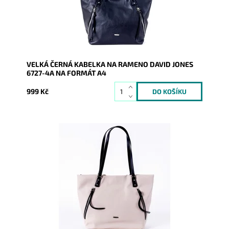
Značka:
David Jones Paris
Záruka:
2 roky
VELKÁ ČERNÁ KABELKA NA RAMENO DAVID JONES
6727-4A NA FORMÁT A4
999 Kč
Velká slonově bílá kabelka na rameno David Jones na
formát A4 z měkké syntetické kůže.
Dostupnost:
Skladem
Kód:
9824
Značka:
David Jones Paris
Záruka:
2 roky