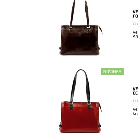
VE
F
Ve
A4
NOVINKA
VE
ČE
Ve
kr