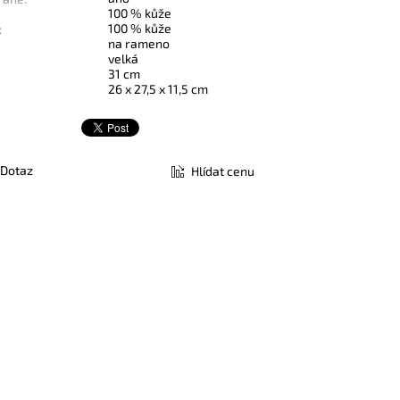
100 % kůže
100 % kůže
:
na rameno
velká
31 cm
26 x 27,5 x 11,5 cm
Dotaz
Hlídat cenu