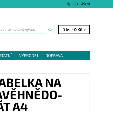
PŘIHLÁŠENÍ
0 ks /
0 Kč
STATNÍ
VÝPRODEJ
DOPRAVA
KABELKA NA
AVĚHNĚDO-
T A4