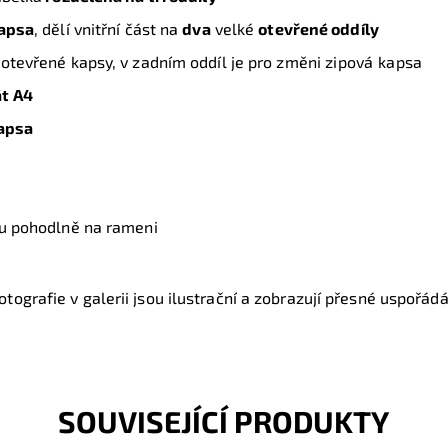
kapsa
, dělí vnitřní část na
dva
velké
otevřené oddíly
 otevřené kapsy, v zadním oddíl je pro změni z
ipová kapsa
t A4
kapsa
ku pohodlně na rameni
tografie v galerii jsou ilustrační a zobrazují přesné uspořádán
SOUVISEJÍCÍ PRODUKTY