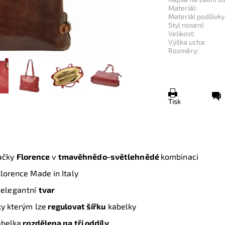
Materiál:
Materiál podšívky
Styl nosení:
Velikost:
Výška ucha:
Rozměry:
Tisk
ačky
Florence
v
tmavěhnědo-světlehnědé
kombinaci
Florence Made in Italy
 elegantní
tvar
íky kterým lze
regulovat šířku
kabelky
abelka
rozdělena na tři oddíly