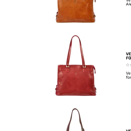
A4
VE
F
Ve
fo
VE