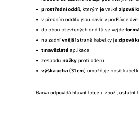
prostřední oddíl
, kterým
je
velká
zipová 
v předním oddílu jsou navíc v podšívce dvě
do obou otevřených oddílů se vejde
formá
n
a zadní
vnější
straně kabelky je
zipová 
tmavězlaté
aplikace
zespodu
nožky
proti oděru
v
ýška ucha
(
31 cm
) umožňuje nosit kabel
Barva odpovídá hlavní fotce u zboží, ostatní fo