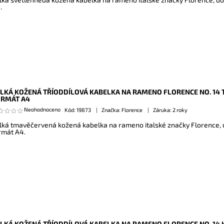
.
LKÁ KOŽENÁ TŘÍODDÍLOVÁ KABELKA NA RAMENO FLORENCE NO. 14
ORMÁT A4
Neohodnoceno
Kód:
19873
Značka: Florence
Záruka: 2 roky
lká tmavěčervená kožená kabelka na rameno italské značky Florence, d
rmát A4.
LKÁ KOŽENÁ TŘÍODDÍLOVÁ KABELKA NA RAMENO FLORENCE NO. 14