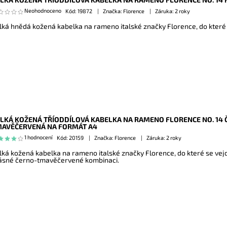
Neohodnoceno
Kód:
19872
Značka: Florence
Záruka: 2 roky
lká hnědá kožená kabelka na rameno italské značky Florence, do které
LKÁ KOŽENÁ TŘÍODDÍLOVÁ KABELKA NA RAMENO FLORENCE NO. 14 
AVĚČERVENÁ NA FORMÁT A4
1 hodnocení
Kód:
20159
Značka: Florence
Záruka: 2 roky
lká kožená kabelka na rameno italské značky Florence, do které se vej
ásné černo-tmavěčervené kombinaci.