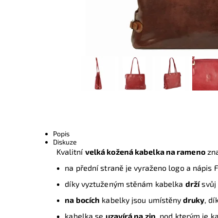
Popis
Diskuze
Kvalitní
velká kožená kabelka na rameno
zn
na přední straně je vyraženo logo a nápis 
díky vyztuženým stěnám kabelka
drží
svůj
na bocích
kabelky jsou umístěny
druky
, d
kabelka se
uzavírá na zip
, pod kterým je k