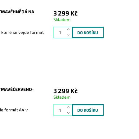
 TMAVĚHNĚDÁ NA
3 299 Kč
Skladem
 které se vejde formát
 TMAVĚČERVENO-
3 299 Kč
Skladem
de formát A4 v