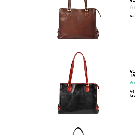
Ve
VE
TM
Ve
kr