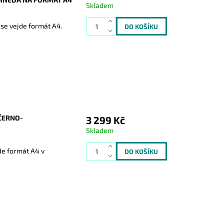
Skladem
 se vejde formát A4.
ČERNO-
3 299 Kč
Skladem
de formát A4 v