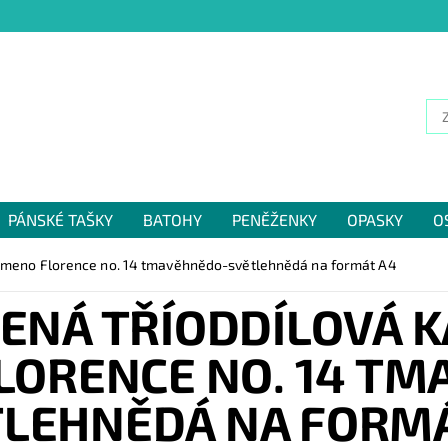
PÁNSKÉ TAŠKY
BATOHY
PENĚŽENKY
OPASKY
O
NÁM
rameno Florence no. 14 tmavěhnědo-světlehnědá na formát A4
ENÁ TŘÍODDÍLOVÁ 
LORENCE NO. 14 TM
TLEHNĚDÁ NA FORMÁ