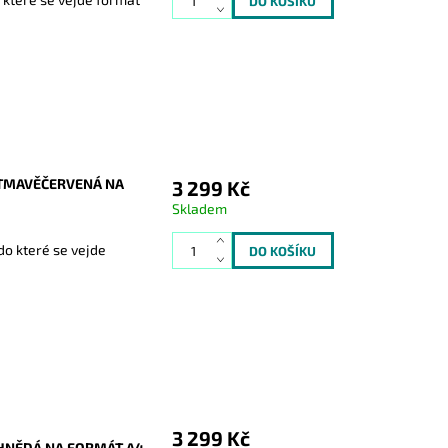
 TMAVĚČERVENÁ NA
3 299 Kč
Skladem
o které se vejde
3 299 Kč
 HNĚDÁ NA FORMÁT A4