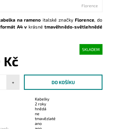
Florence
kabelka na rameno
italské značky
Florence
, do
e
formát A4 v
krásné
tmavěhnědo-světlehnědé
SKLADEM
 Kč
+
Kabelky
2 roky
hnědá
ne
tmavězlaté
ano
ano
raně: