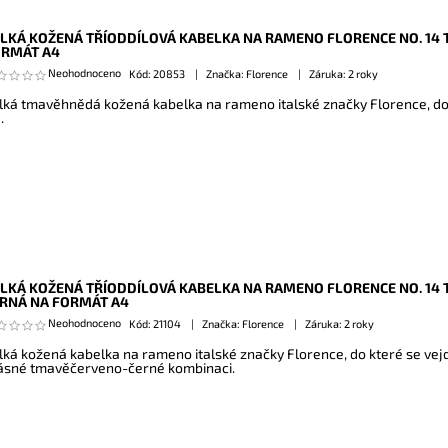
LKÁ KOŽENÁ TŘÍODDÍLOVÁ KABELKA NA RAMENO FLORENCE NO. 14
ORMÁT A4
Neohodnoceno
Kód:
20853
Značka: Florence
Záruka: 2 roky
lká tmavěhnědá kožená kabelka na rameno italské značky Florence, do
.
LKÁ KOŽENÁ TŘÍODDÍLOVÁ KABELKA NA RAMENO FLORENCE NO. 14
RNÁ NA FORMÁT A4
Neohodnoceno
Kód:
21104
Značka: Florence
Záruka: 2 roky
lká kožená kabelka na rameno italské značky Florence, do které se vej
ásné tmavěčerveno-černé kombinaci.