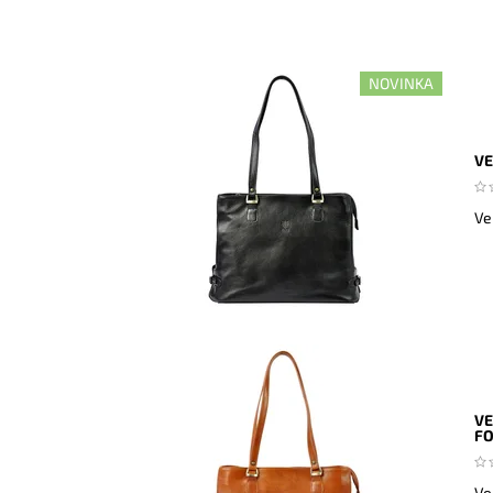
NOVINKA
VE
Ve
VE
F
Ve