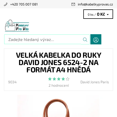
+420 705 007 081
info
@
kabelkyprovas.cz
0 Kč
0 ks /
VELKÁ KABELKA DO RUKY
DAVID JONES 6524-2 NA
FORMÁT A4 HNĚDÁ
9034
David Jones Paris
2 hodnocení