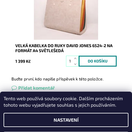
Dostupnost:
Skladem
Kód:
9033
Značka:
David Jones Paris
Záruka:
2 roky
VELKÁ KABELKA DO RUKY DAVID JONES 6524-2 NA
FORMÁT A4 SVĚTLEŠEDÁ
1 399 Kč
Buďte první, kdo napíše příspěvek k této položce.
Přidat komentář
Tento web používá soubory cookie. Dalším procházením
Heureka.cz
|
Zboží.cz
|
Oázakabelek
tohoto webu vyjadřujete souhlas s jejich používáním.
NASTAVENÍ
2026 © Kabelky pro Vás, všechna práva vyhrazena