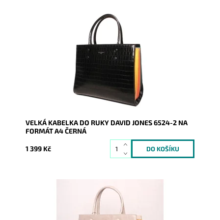
Velká kabelka na formát A4 v krásné černé barvě s
barevnými boky. Eleganci, originalitu, praktičnost vše
najdete...
Dostupnost:
Skladem
Kód:
9031
Značka:
David Jones Paris
Záruka:
2 roky
VELKÁ KABELKA DO RUKY DAVID JONES 6524-2 NA
FORMÁT A4 ČERNÁ
1 399 Kč
Velká kabelka na formát A4 v krásné světlešedé
barvě s barevnými boky. Eleganci, originalitu,
praktičnost vše...