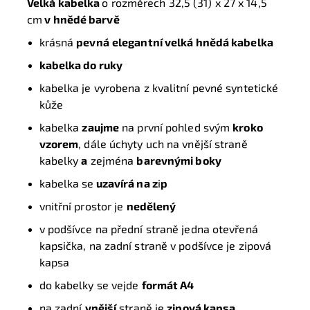
Velká kabelka
o rozměrech 32,5 (31) x 27 x 14,5
cm
v hnědé barvě
krásná
pevná
elegantní velká hnědá kabelka
kabelka do ruky
kabelka je vyrobena z kvalitní pevné syntetické
kůže
kabelka
zaujme
na první pohled svým
kroko
vzorem
, dále úchyty uch na vnější straně
kabelky
a
zejména
barevnými boky
kabelka se
uzavírá na z
i
p
vnitřní prostor je
nedělený
v podšívce na přední straně jedna otevřená
kapsička, na zadní straně v podšívce je zipová
kapsa
do kabelky se vejde
formát A4
na zadní
vnější
straně je
zipová kapsa