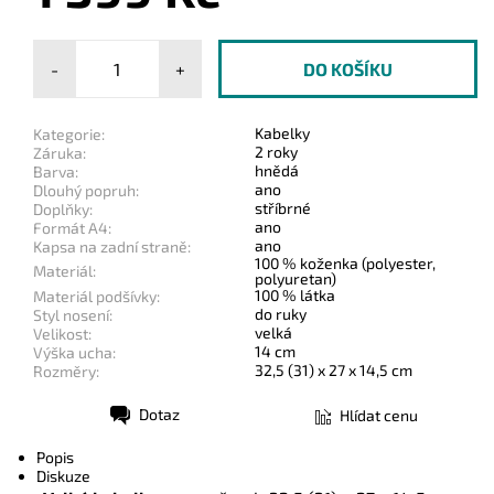
-
+
Kabelky
Kategorie:
2 roky
Záruka:
hnědá
Barva:
ano
Dlouhý popruh:
stříbrné
Doplňky:
ano
Formát A4:
ano
Kapsa na zadní straně:
100 % koženka (polyester,
Materiál:
polyuretan)
100 % látka
Materiál podšívky:
do ruky
Styl nosení:
velká
Velikost:
14 cm
Výška ucha:
32,5 (31) x 27 x 14,5 cm
Rozměry:
Dotaz
Hlídat cenu
Tisk
Popis
Diskuze