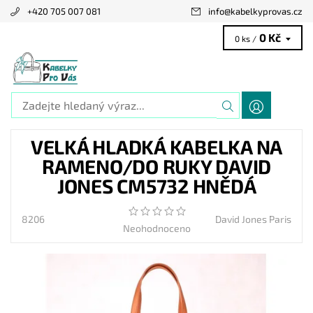
+420 705 007 081
info
@
kabelkyprovas.cz
0 Kč
0 ks /
VELKÁ HLADKÁ KABELKA NA
RAMENO/DO RUKY DAVID
JONES CM5732 HNĚDÁ
8206
David Jones Paris
Neohodnoceno