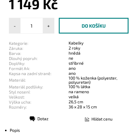
1 149 Kč
-
+
Kabelky
Kategorie:
2 roky
Záruka:
hnědá
Barva:
ne
Dlouhý popruh:
stříbrné
Doplňky:
ano
Formát A4:
ano
Kapsa na zadní straně:
100 % koženka (polyester,
Materiál:
polyuretan)
100 % látka
Materiál podšívky:
na rameno
Styl nosení:
velká
Velikost:
26,5 cm
Výška ucha:
36 x 28 x 15 cm
Rozměry:
Dotaz
Hlídat cenu
Tisk
Popis