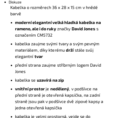
Diskuze
Kabelka o rozměrech 36 x 28 x 15 cm v hnědé
barvě
moderní elegantní velká hladká
kabelka na
rameno, ale i do ruky
značky
David Jones
s
označením CM5732
kabelka zaujme svými tvary a svým pevným
materiálem, díky kterému
drží
stále svůj
elegantní
tvar
přední strana zaujme stříbrným logem David
Jones
kabelka se
uzavírá na zip
vnitřní prostor
je
nedělený
, v podšívce na
přední straně je otevřená kapsička, na zadní
straně jsou pak v podšívce dvě zipové kapsy a
jedna otevřená kapsička
kabelka je velmi prostorná, vejde se do