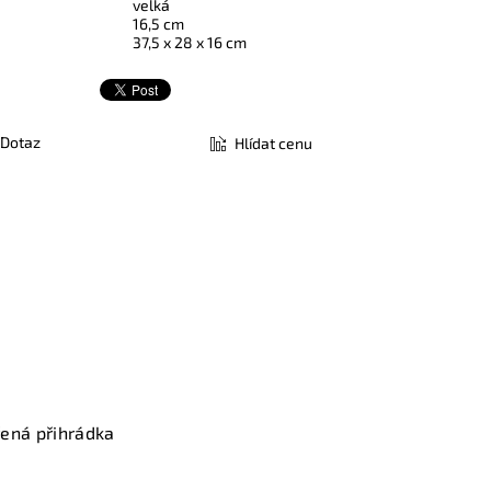
velká
16,5 cm
37,5 x 28 x 16 cm
Dotaz
Hlídat cenu
řená přihrádka