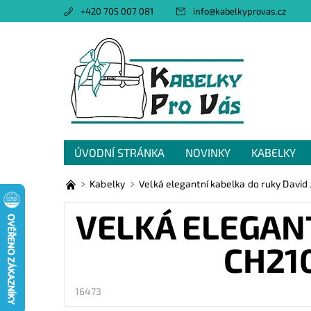
+420 705 007 081
info
@
kabelkyprovas.cz
ÚVODNÍ STRÁNKA
NOVINKY
KABELKY
OBCHODNÍ PODMÍNKY
GDPR
NAPIŠTE 
Kabelky
Velká elegantní kabelka do ruky Davi
VELKÁ ELEGAN
CH21
16473