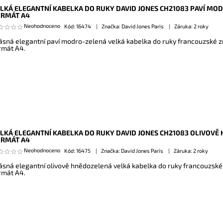
LKÁ ELEGANTNÍ KABELKA DO RUKY DAVID JONES CH21083 PAVÍ MO
ORMÁT A4
Neohodnoceno
Kód:
16474
Značka: David Jones Paris
Záruka: 2 roky
ásná elegantní paví modro-zelená velká kabelka do ruky francouzské z
rmát A4.
LKÁ ELEGANTNÍ KABELKA DO RUKY DAVID JONES CH21083 OLIVOVĚ
ORMÁT A4
Neohodnoceno
Kód:
16475
Značka: David Jones Paris
Záruka: 2 roky
ásná elegantní olivově hnědozelená velká kabelka do ruky francouzské
rmát A4.