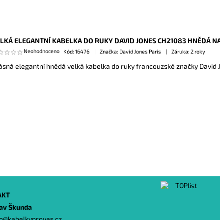
LKÁ ELEGANTNÍ KABELKA DO RUKY DAVID JONES CH21083 HNĚDÁ N
Neohodnoceno
Kód:
16476
Značka: David Jones Paris
Záruka: 2 roky
ásná elegantní hnědá velká kabelka do ruky francouzské značky David 
AKT
lav Škunda
o
@
kabelkyprovas.cz