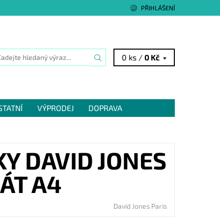
PŘIHLÁŠENÍ
0 ks /
0 Kč
STATNÍ
VÝPRODEJ
DOPRAVA
Y DAVID JONES
ÁT A4
David Jones Paris