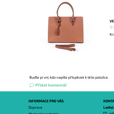
VE
Kr
Buďte první, kdo napíše příspěvek k této položce.
Přidat komentář
INFORMACE PRO VÁS
KONT
Doprava
Ladis
inf
Obchodní podmínky