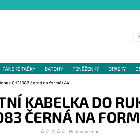
PÁNSKÉ TAŠKY
BATOHY
PENĚŽENKY
OPASKY
O
NÁM
d Jones CH21083 černá na formát A4
TNÍ KABELKA DO RUK
083 ČERNÁ NA FORM
Neohodnoceno