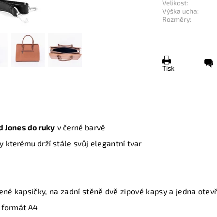
Velikost:
Výška ucha:
Rozměry:
Tisk
d Jones do ruky
v černé barvě
y kterému drží
stále svůj elegantní
tvar
řené kapsičky, na zadní stěně dvě zipové kapsy a jedna otev
í
formát A4