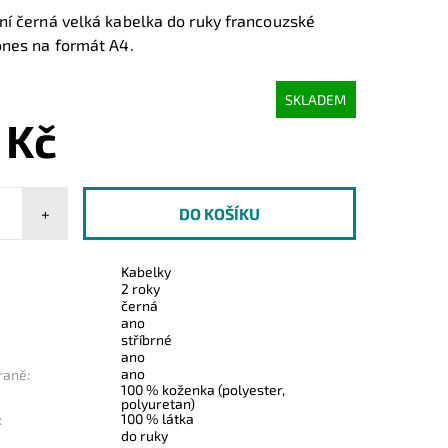
ní černá velká kabelka do ruky francouzské
ones na formát A4.
SKLADEM
 Kč
+
Kabelky
2 roky
černá
ano
stříbrné
ano
ano
raně:
100 % koženka (polyester,
polyuretan)
100 % látka
:
do ruky