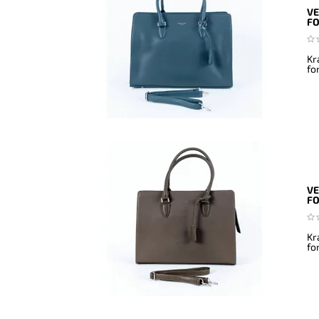
VE
F
Kr
fo
VE
F
Kr
fo