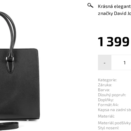
Krásná elegant
značky David J
1 399
-
Kategorie:
Záruka:
Barva:
Dlouhý popruh:
Doplňky:
Formát A4:
Kapsa na zadní st
Materiál:
Materiál podšívky
Styl nosení: