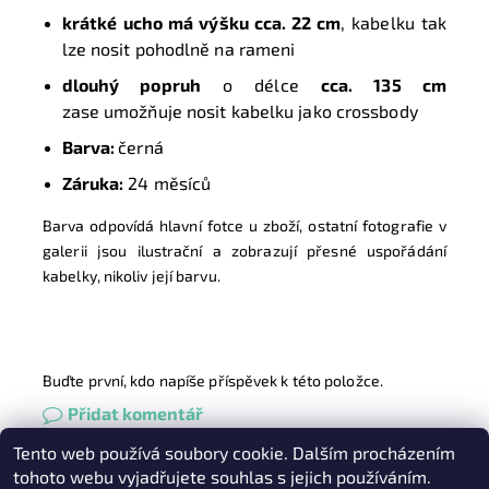
krátké
ucho má výšku cca. 22 cm
, kabelku tak
lze nosit pohodlně na rameni
dlouhý popruh
o délce
cca. 135 cm
zase umožňuje nosit kabelku jako crossbody
Barva:
černá
Záruka:
24 měsíců
Barva odpovídá hlavní fotce u zboží, ostatní fotografie v
galerii jsou ilustrační a zobrazují přesné uspořádání
kabelky, nikoliv její barvu.
Buďte první, kdo napíše příspěvek k této položce.
Přidat komentář
Tento web používá soubory cookie. Dalším procházením
Heureka.cz
|
Zboží.cz
|
Oázakabelek
tohoto webu vyjadřujete souhlas s jejich používáním.