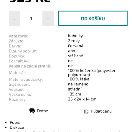
-
+
Kabelky
Kategorie:
2 roky
Záruka:
červená
Barva:
ano
Dlouhý popruh:
stříbrné
Doplňky:
ne
Formát A4:
ne
Kapsa na zadní straně:
100 % koženka (polyester,
Materiál:
polyuretan)
100 % látka
Materiál podšívky:
na rameno
Styl nosení:
střední
Velikost:
135 cm
Výška ucha:
25 x 24 x 14 cm
Rozměry:
Dotaz
Hlídat cenu
Tisk
Popis
Diskuze