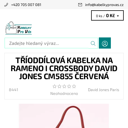
+420 705 007 081
info
@
kabelkyprovas.cz
0 Kč
0 ks /
TŘÍODDÍLOVÁ KABELKA NA
RAMENO I CROSSBODY DAVID
JONES CM5855 ČERVENÁ
8441
David Jones Paris
Neohodnoceno