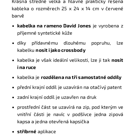
Krásná středně velká a hlavně prakticky řešená
kableka o rozměrech
25 x 24 x 14 cm
v červené
barvě
kabelka na rameno David Jones
je vyrobena z
příjemné syntetické kůže
díky přídavnému dlouhému popruhu, lze
kabelku
nosit i jako crossbody
kabelka je však ideální velikosti, lze ji tak
nosit
i na ruce
kabelka je
rozdělena na tři samostatné oddíly
přední krajní oddíl je uzavírán na otačívý patent
zadní krajní oddíl je uzavřen na druk
prostřední část se uzavírá na zip, pod kterým ve
vnitřní části je navíc v podšívce jedna zipová
kapsa a jedna otevřená kapsička
stříbrné
aplikace