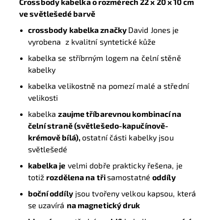
Crossbody kabelka o rozměrech 22 x 20 x 10 cm
ve světlešedé barvě
crossbody kabelka značky
David Jones je
vyrobena z kvalitní syntetické kůže
kabelka se stříbrným logem na čelní stěně
kabelky
kabelka velikostně na pomezí malé a střední
velikosti
kabelka
zaujme tříbarevnou kombinací na
čelní straně (světlešedo-kapučínově-
krémově bílá),
ostatní části kabelky jsou
světlešedé
kabelka je
velmi dobře prakticky řešena, je
totiž
rozdělena na tři
samostatné
oddíly
boční oddíly
jsou tvořeny velkou kapsou, která
se uzavírá
na magnetický druk