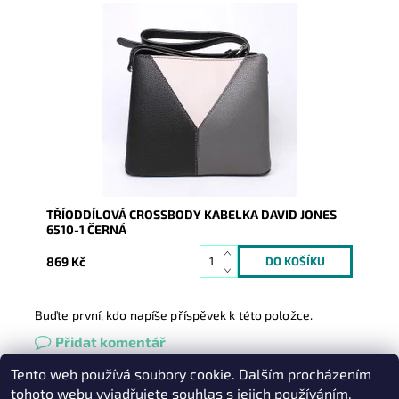
Kabelka na pomezí malé a střední velikosti, která na
první pohled zaujme tříbarevnou kombinací na čelní...
Dostupnost:
Skladem
Kód:
8967
Značka:
David Jones Paris
Záruka:
2 roky
TŘÍODDÍLOVÁ CROSSBODY KABELKA DAVID JONES
6510-1 ČERNÁ
869 Kč
Buďte první, kdo napíše příspěvek k této položce.
Přidat komentář
Tento web používá soubory cookie. Dalším procházením
Heureka.cz
|
Zboží.cz
|
Oázakabelek
tohoto webu vyjadřujete souhlas s jejich používáním.