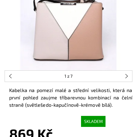
1
z 7
Kabelka na pomezí malé a střední velikosti, která na
první pohled zaujme tříbarevnou kombinací na čelní
straně (světlešedo-kapučínově-krémově bílá).
SKLADEM
869 Kč