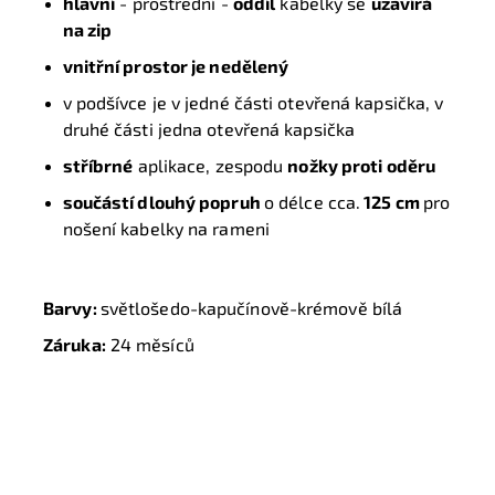
hlavní
- prostřední -
oddíl
kabelky se
uzavírá
na zip
vnitřní prostor je nedělený
v podšívce je v jedné části otevřená kapsička, v
druhé části jedna otevřená kapsička
stříbrné
aplikace, zespodu
nožky proti oděru
součástí dlouhý popruh
o délce cca.
125 cm
pro
nošení kabelky na rameni
Barvy:
světlošedo-kapučínově-krémově bílá
Záruka:
24 měsíců