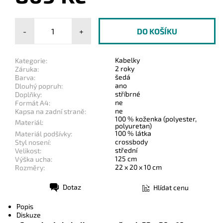
-
+
Kabelky
Kategorie:
2 roky
Záruka:
šedá
Barva:
ano
Dlouhý popruh:
stříbrné
Doplňky:
ne
Formát A4:
ne
Kapsa na zadní straně:
100 % koženka (polyester,
Materiál:
polyuretan)
100 % látka
Materiál podšívky:
crossbody
Styl nosení:
střední
Velikost:
125 cm
Výška ucha:
22 x 20 x 10 cm
Rozměry:
Dotaz
Hlídat cenu
Tisk
Popis
Diskuze