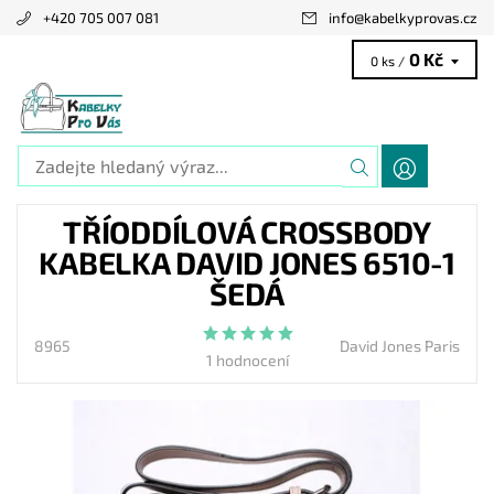
+420 705 007 081
info
@
kabelkyprovas.cz
0 Kč
0 ks /
TŘÍODDÍLOVÁ CROSSBODY
KABELKA DAVID JONES 6510-1
ŠEDÁ
8965
David Jones Paris
1 hodnocení