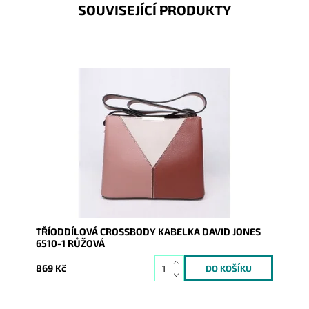
SOUVISEJÍCÍ PRODUKTY
Kabelka na pomezí malé a střední velikosti, která na
první pohled zaujme tříbarevnou kombinací na čelní...
Dostupnost:
Skladem
Kód:
8966
Značka:
David Jones Paris
Záruka:
2 roky
TŘÍODDÍLOVÁ CROSSBODY KABELKA DAVID JONES
6510-1 RŮŽOVÁ
869 Kč