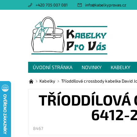
+420 705 007 081
info
@
kabelkyprovas.cz
ÚVODNÍ STRÁNKA
NOVINKY
KABELKY
OBCHODNÍ PODMÍNKY
GDPR
NAPIŠTE 
Kabelky
Tříoddílová crossbody kabelka David 
TŘÍODDÍLOVÁ 
6412-
8467