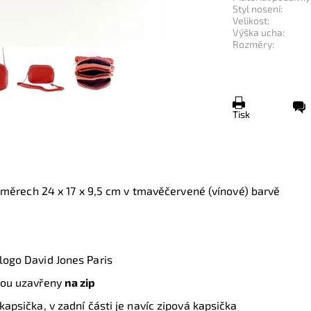
Styl nosení:
Velikost:
Výška ucha:
Rozměry:
Tisk
změrech
24 x 17 x 9,5 cm
v tmavěčervené (vínové) barvě
 logo David Jones Paris
jsou uzavřeny
na zip
kapsička, v zadní části je navíc zipová kapsička