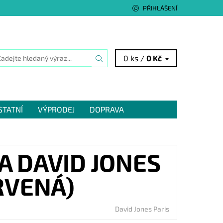
PŘIHLÁŠENÍ
0 ks /
0 Kč
STATNÍ
VÝPRODEJ
DOPRAVA
A DAVID JONES
RVENÁ)
David Jones Paris