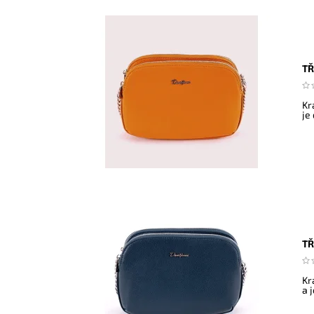
TŘ
Kr
je
TŘ
Kr
a 