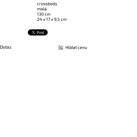
crossbody
malá
130 cm
24 x 17 x 9,5 cm
Dotaz
Hlídat cenu