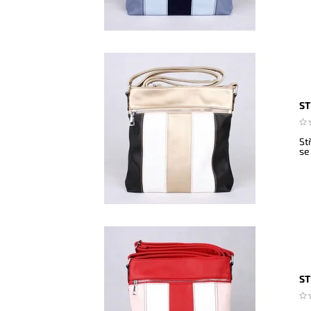
ST
St
se
ST