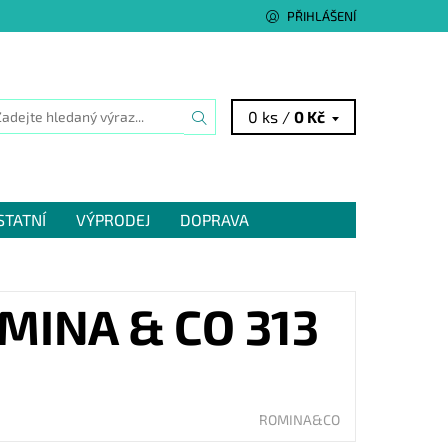
PŘIHLÁŠENÍ
0 ks /
0 Kč
STATNÍ
VÝPRODEJ
DOPRAVA
MINA & CO 313
ROMINA&CO