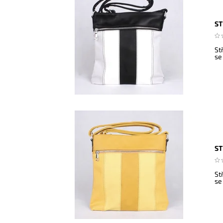
ST
St
se
ST
St
se