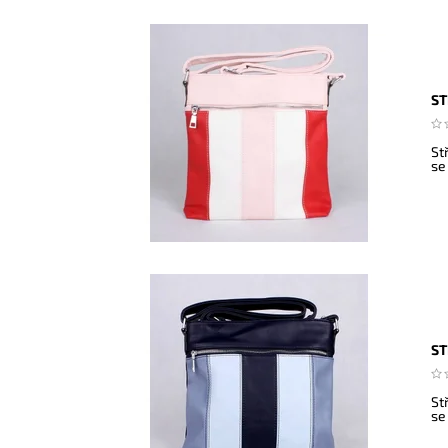
ST
St
se
ST
St
se