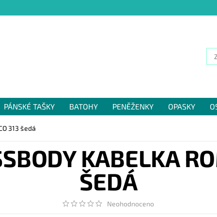
PÁNSKÉ TAŠKY
BATOHY
PENĚŽENKY
OPASKY
O
NÁM
CO 313 šedá
SBODY KABELKA RO
ŠEDÁ
Neohodnoceno