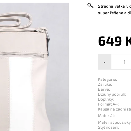
Středně velká v
super řešena a dí
649 
-
Kategorie:
Záruka:
Barva:
Dlouhý popruh:
Doplňky:
Formát A4:
Kapsa na zadní st
Materiál:
Materiál podšívky
Styl nosení: