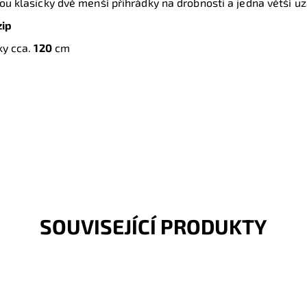
sou klasicky dvě menší přihrádky na drobnosti a jedna větší u
zip
ky cca.
120
cm
SOUVISEJÍCÍ PRODUKTY