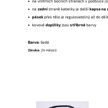
na vnitřních bočních stranách v podšívce j
na
zadní
straně kabelky je další
kapsa na 
pásek
přes tělo je regulovatelný až do dél
kovové
doplňky
jsou
stříbrné
barvy
Barva:
šedá
Záruka:
24 měsíců