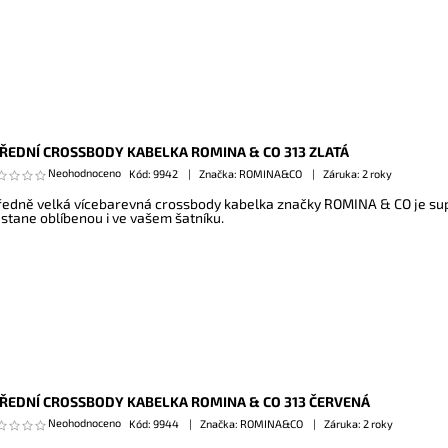
ŘEDNÍ CROSSBODY KABELKA ROMINA & CO 313 ZLATÁ
Neohodnoceno
Kód:
9942
Značka: ROMINA&CO
Záruka: 2 roky
ředně velká vícebarevná crossbody kabelka značky ROMINA & CO je sup
 stane oblíbenou i ve vašem šatníku.
ŘEDNÍ CROSSBODY KABELKA ROMINA & CO 313 ČERVENÁ
Neohodnoceno
Kód:
9944
Značka: ROMINA&CO
Záruka: 2 roky