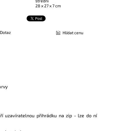
střední
28 x 27 x 7 cm
Dotaz
Hlídat cenu
arvy
í uzavíratelnou přihrádku na zip -
lze do ní