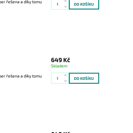
er řešena a díky tomu
649 Kč
Skladem
er řešena a díky tomu