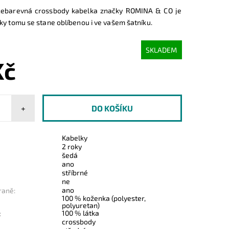
ícebarevná crossbody kabelka značky ROMINA & CO je
ky tomu se stane oblíbenou i ve vašem šatníku.
SKLADEM
Kč
+
Kabelky
2 roky
šedá
ano
stříbrné
ne
ano
raně:
100 % koženka (polyester,
polyuretan)
100 % látka
:
crossbody