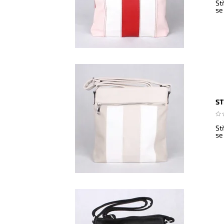
St
se
ST
St
se