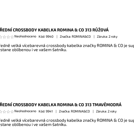
ŘEDNÍ CROSSBODY KABELKA ROMINA & CO 313 RŮŽOVÁ
Neohodnoceno
Kód:
9940
Značka: ROMINA&CO
Záruka: 2 roky
ředně velká vícebarevná crossbody kabelka značky ROMINA & CO je sup
 stane oblíbenou i ve vašem šatníku.
ŘEDNÍ CROSSBODY KABELKA ROMINA & CO 313 TMAVĚMODRÁ
Neohodnoceno
Kód:
9941
Značka: ROMINA&CO
Záruka: 2 roky
ředně velká vícebarevná crossbody kabelka značky ROMINA & CO je sup
 stane oblíbenou i ve vašem šatníku.