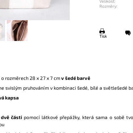
Velikost:
Rozměry:
Tisk
A
o rozměrech
28 x 27 x 7 cm
v šedé barvě
me svislým pruhováním v kombinaci šedé, bílé a světlešedé b
vá kapsa
 dvě části
pomocí látkové přepážky, která sama o sobě tvoř
ou