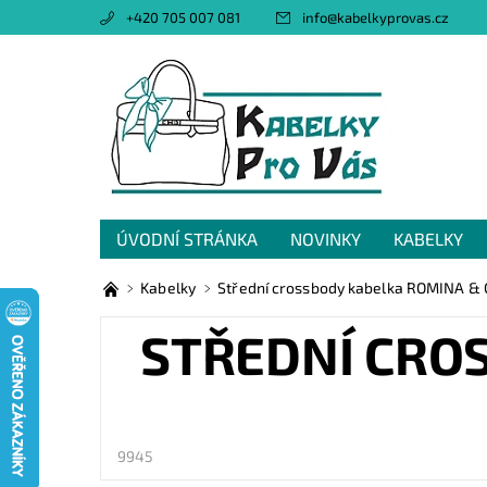
+420 705 007 081
info
@
kabelkyprovas.cz
ÚVODNÍ STRÁNKA
NOVINKY
KABELKY
OBCHODNÍ PODMÍNKY
GDPR
NAPIŠTE 
Kabelky
Střední crossbody kabelka ROMINA & 
STŘEDNÍ CROS
9945