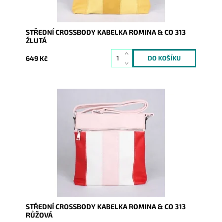
STŘEDNÍ CROSSBODY KABELKA ROMINA & CO 313
ŽLUTÁ
649 Kč
Středně velká vícebarevná crossbody kabelka značky
ROMINA & CO je super řešena a díky tomu se stane...
Dostupnost:
Skladem
Kód:
9940
Značka:
ROMINA&CO
Záruka:
2 roky
STŘEDNÍ CROSSBODY KABELKA ROMINA & CO 313
RŮŽOVÁ