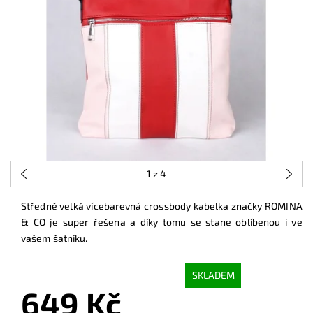
1
z 4
Středně velká vícebarevná crossbody kabelka značky ROMINA
& CO je super řešena a díky tomu se stane oblíbenou i ve
vašem šatníku.
SKLADEM
649 Kč