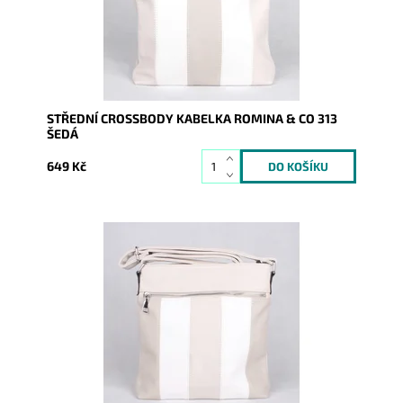
Značka:
ROMINA&CO
Záruka:
2 roky
STŘEDNÍ CROSSBODY KABELKA ROMINA & CO 313
ŠEDÁ
649 Kč
Středně velká vícebarevná crossbody kabelka značky
ROMINA & CO je super řešena a díky tomu se stane...
Dostupnost:
Skladem
Kód:
9946
Značka:
ROMINA&CO
Záruka:
2 roky