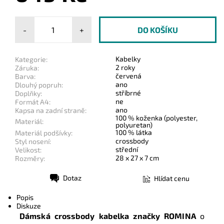
-
+
Kabelky
Kategorie:
2 roky
Záruka:
červená
Barva:
ano
Dlouhý popruh:
stříbrné
Doplňky:
ne
Formát A4:
ano
Kapsa na zadní straně:
100 % koženka (polyester,
Materiál:
polyuretan)
100 % látka
Materiál podšívky:
crossbody
Styl nosení:
střední
Velikost:
28 x 27 x 7 cm
Rozměry:
Dotaz
Hlídat cenu
Tisk
Popis
Diskuze
Dámská crossbody kabelka značky ROMINA
o