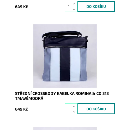
649 Kč
Středně velká vícebarevná crossbody kabelka značky
ROMINA & CO je super řešena a díky tomu se stane...
Dostupnost:
Skladem
Kód:
9941
Značka:
ROMINA&CO
Záruka:
2 roky
STŘEDNÍ CROSSBODY KABELKA ROMINA & CO 313
TMAVĚMODRÁ
649 Kč