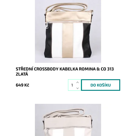
Středně velká vícebarevná crossbody kabelka značky
ROMINA & CO je super řešena a díky tomu se stane...
Dostupnost:
Skladem
Kód:
9942
Značka:
ROMINA&CO
Záruka:
2 roky
STŘEDNÍ CROSSBODY KABELKA ROMINA & CO 313
ZLATÁ
649 Kč
Středně velká vícebarevná crossbody kabelka značky
ROMINA & CO je super řešena a díky tomu se stane...
Dostupnost:
Skladem
Kód:
9945