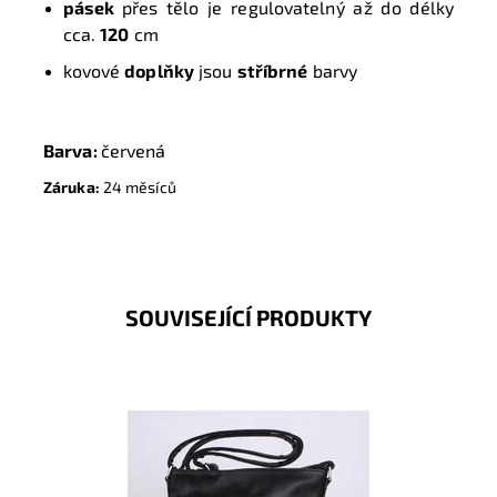
pásek
přes tělo je regulovatelný až do délky
cca.
120
cm
kovové
doplňky
jsou
stříbrné
barvy
Barva:
červená
Záruka:
24 měsíců
SOUVISEJÍCÍ PRODUKTY
Středně velká vícebarevná crossbody kabelka značky
ROMINA & CO je super řešena a díky tomu se stane...