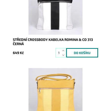
Dostupnost:
Skladem
Kód:
9938
Značka:
ROMINA&CO
Záruka:
2 roky
STŘEDNÍ CROSSBODY KABELKA ROMINA & CO 313
ČERNÁ
649 Kč
Středně velká vícebarevná crossbody kabelka značky
ROMINA & CO je super řešena a díky tomu se stane...
Dostupnost:
Skladem
Kód:
9939
Značka:
ROMINA&CO
Záruka:
2 roky