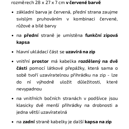
rozměrech
28 x 27 x 7 cm
v červené barvě
základní barva je červená,
přední strana zaujme
svislým pruhováním v kombinaci červené,
růžové a bílé barvy
na
přední
straně je umístěna
funkční zipová
kapsa
hlavní ukládací část se
uzavírá na zip
vnitřní
prostor
má kabelka
rozdělený na dvě
části
pomocí látkové přepážky, která sama o
sobě tvoří uzavíratelnou přihrádku na zip -
lze
do ní výhodně uložit důležitosti, které
nevypadnou
na vnitřních bočních stranách v podšívce jsou
klasicky dvě menší přihrádky na drobnosti a
jedna větší uzavíratelná
na
zadní
straně kabelky je další
kapsa na zip