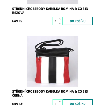
STŘEDNÍ CROSSBODY KABELKA ROMINA & CO 313
BÉŽOVÁ
649 Kč
Středně velká vícebarevná crossbody kabelka značky
ROMINA & CO je super řešena a díky tomu se stane...
Dostupnost:
Skladem
Kód:
9947
Značka:
ROMINA&CO
Záruka:
2 roky
STŘEDNÍ CROSSBODY KABELKA ROMINA & CO 313
ČERNÁ
649 Kč