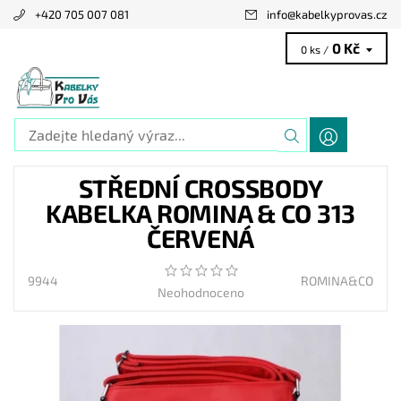
+420 705 007 081
info
@
kabelkyprovas.cz
0 Kč
0 ks /
STŘEDNÍ CROSSBODY
KABELKA ROMINA & CO 313
ČERVENÁ
9944
ROMINA&CO
Neohodnoceno