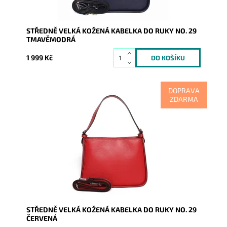
STŘEDNĚ VELKÁ KOŽENÁ KABELKA DO RUKY NO. 29
TMAVĚMODRÁ
1 999 Kč
DOPRAVA
ZDARMA
Krásná, kvalitní červená kožená kabelka nadčasového
designu je určena nejen pro náročnou ženu, která
chce zaujmout.
Dostupnost:
Skladem
Kód:
14373
Značka:
Vera Pelle
Záruka:
2 roky
STŘEDNĚ VELKÁ KOŽENÁ KABELKA DO RUKY NO. 29
ČERVENÁ