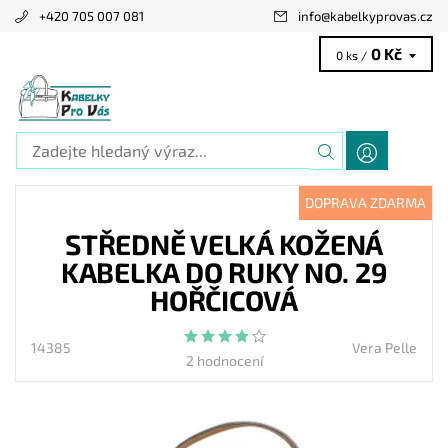
+420 705 007 081
info
@
kabelkyprovas.cz
0 Kč
0 ks /
DOPRAVA ZDARMA
STŘEDNĚ VELKÁ KOŽENÁ
KABELKA DO RUKY NO. 29
HOŘČICOVÁ
14385
Vera Pelle
2 hodnocení