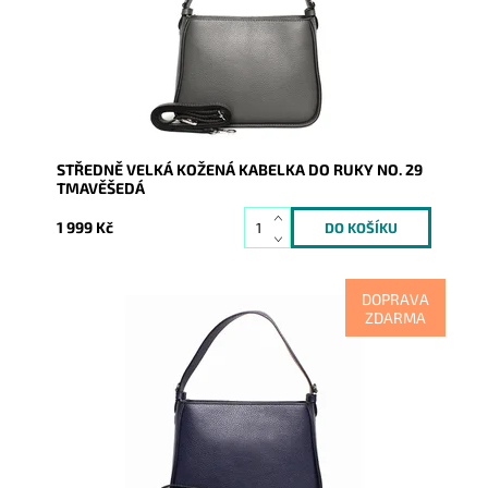
Dostupnost:
Skladem
Kód:
14382
Značka:
Vera Pelle
Záruka:
2 roky
STŘEDNĚ VELKÁ KOŽENÁ KABELKA DO RUKY NO. 29
TMAVĚŠEDÁ
1 999 Kč
DOPRAVA
ZDARMA
Krásná, kvalitní tmavěmodrá kožená kabelka
nadčasového designu je určena nejen pro náročnou
ženu, která chce...
Dostupnost:
Skladem
Kód:
14379
Značka:
Vera Pelle
Záruka:
2 roky