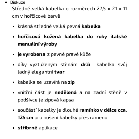
Diskuze
Středně velká kabelka o rozměrech
27,5 x 21 x 11
cm
v hořčicové barvě
krásná středně velká pevná
kabelka
hořčicová kožená kabelka do ruky italské
manuální výroby
je vyrobena
z pevné pravé kůže
díky vyztuženým stěnám
drží
kabelka svůj
ladný elegantní
tvar
kabelka se uzavírá na
zip
vnitřní část je
nedělená
a na zadní stěně v
podšívce je zipová kapsa
součástí kabelky je dlouhé
ramínko v délce cca.
125 cm
pro nošení kabelky přes rameno
stříbrné
aplikace