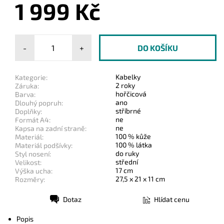
1 999 Kč
-
+
Kabelky
Kategorie:
2 roky
Záruka:
hořčicová
Barva:
ano
Dlouhý popruh:
stříbrné
Doplňky:
ne
Formát A4:
ne
Kapsa na zadní straně:
100 % kůže
Materiál:
100 % látka
Materiál podšívky:
do ruky
Styl nosení:
střední
Velikost:
17 cm
Výška ucha:
27,5 x 21 x 11 cm
Rozměry:
Dotaz
Hlídat cenu
Tisk
Popis