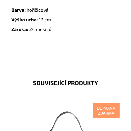
Barva:
hořičicová
Výška ucha:
17 cm
Záruka:
24 měsíců
SOUVISEJÍCÍ PRODUKTY
DOPRAVA
ZDARMA
Krásná, kvalitní, tmavěšedá kožená kabelka
nadčasového designu je určena nejen pro náročnou
ženu, která chce...