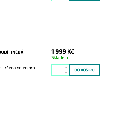
1 999 Kč
OUDÍ HNĚDÁ
Skladem
je určena nejen pro