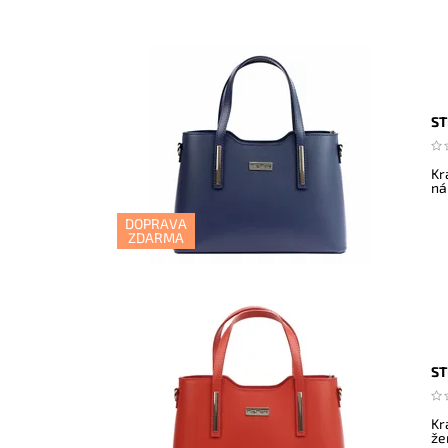
ST
Kr
ná
DOPRAVA
ZDARMA
ST
Kr
že