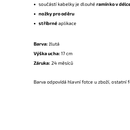
součástí kabelky je dlouhé
ramínko v délce
nožky pro oděru
stříbrné
aplikace
Barva:
žlutá
Výška ucha:
17 cm
Záruka:
24 měsíců
Barva odpovídá hlavní fotce u zboží, ostatní fo