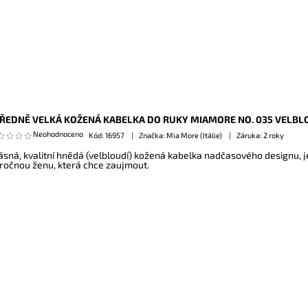
ŘEDNĚ VELKÁ KOŽENÁ KABELKA DO RUKY MIAMORE NO. 035 VELBL
Neohodnoceno
Kód:
16957
Značka: Mia More (Itálie)
Záruka: 2 roky
ásná, kvalitní hnědá (velbloudí) kožená kabelka nadčasového designu, 
ročnou ženu, která chce zaujmout.