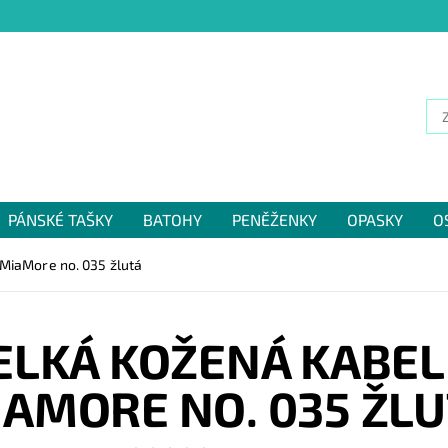
PÁNSKÉ TAŠKY
BATOHY
PENĚŽENKY
OPASKY
O
NÁM
 MiaMore no. 035 žlutá
ELKÁ KOŽENÁ KABEL
AMORE NO. 035 ŽL