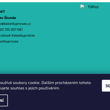
AKT
lav Škunda
o
@
kabelkyprovas.cz
20 705 007 081
cebook KabelkyproVas
belkyprovas
Heureka.cz
|
Zboží.cz
|
Oázakabelek
oužívá soubory cookie. Dalším procházením tohoto
S
ujete souhlas s jejich používáním.
NÍ