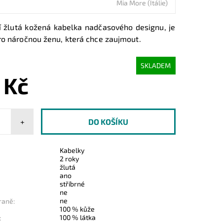
Mia More (Itálie)
ní žlutá kožená kabelka nadčasového designu, je
ro náročnou ženu, která chce zaujmout.
SKLADEM
 Kč
+
Kabelky
2 roky
žlutá
ano
stříbrné
ne
ne
raně:
100 % kůže
100 % látka
: