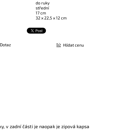
do ruky
střední
17 cm
32 x 22,5 x 12 cm
Dotaz
Hlídat cenu
čky, v zadní části je naopak je zipová kapsa