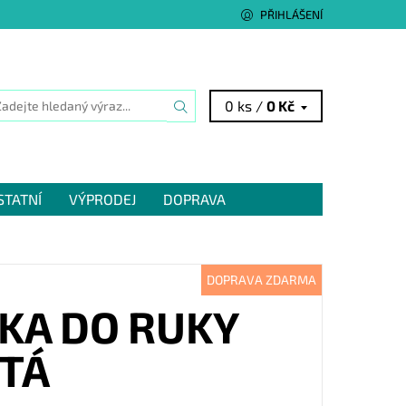
PŘIHLÁŠENÍ
0 ks /
0 Kč
STATNÍ
VÝPRODEJ
DOPRAVA
DOPRAVA ZDARMA
KA DO RUKY
UTÁ