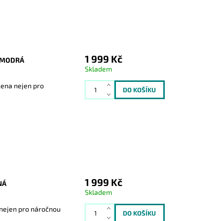
1 999 Kč
ĚMODRÁ
Skladem
čena nejen pro
1 999 Kč
NÁ
Skladem
 nejen pro náročnou