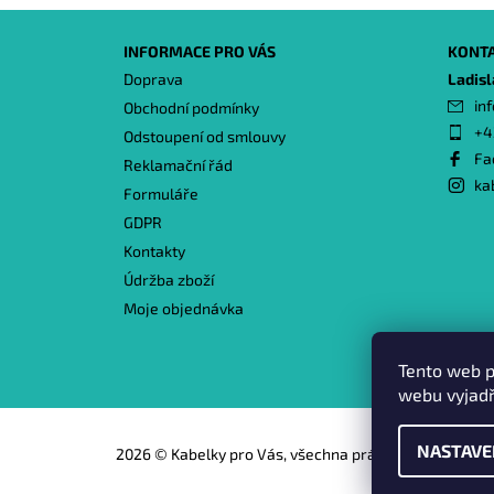
INFORMACE PRO VÁS
KONT
Doprava
Ladis
inf
Obchodní podmínky
+4
Odstoupení od smlouvy
Fa
Reklamační řád
ka
Formuláře
GDPR
Kontakty
Údržba zboží
Moje objednávka
Tento web p
webu vyjadř
NASTAVE
2026 © Kabelky pro Vás, všechna práva vyhrazena