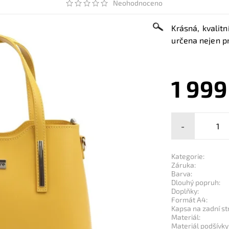
Neohodnoceno
Krásná, kvalit
určena nejen p
1 999
-
Kategorie:
Záruka:
Barva:
Dlouhý popruh:
Doplňky:
Formát A4:
Kapsa na zadní st
Materiál:
Materiál podšívky