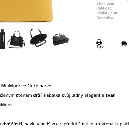
Styl nosení:
Velikost:
Výška ucha:
Rozměry:
Tisk
y MiaMore ve žluté barvě
tuženým stěnám
drží
kabelka svůj ladný elegantní
tvar
iaMore
 dvě části
, navíc v podšívce v přední části je otevřená kapsi