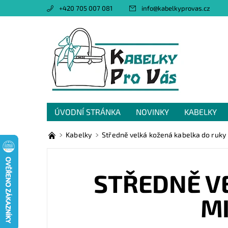
+420 705 007 081
info
@
kabelkyprovas.cz
ÚVODNÍ STRÁNKA
NOVINKY
KABELKY
OBCHODNÍ PODMÍNKY
GDPR
NAPIŠTE 
Kabelky
Středně velká kožená kabelka do ruky
STŘEDNĚ V
MI