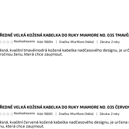
ŘEDNĚ VELKÁ KOŽENÁ KABELKA DO RUKY MIAMORE NO. 035 TMAV
Neohodnoceno
Kód:
16884
Značka: Mia More (Itálie)
Záruka: 2 roky
ásná, kvalitní tmavěmodrá kožená kabelka nadčasového designu, je ur
ročnou ženu, která chce zaujmout.
ŘEDNĚ VELKÁ KOŽENÁ KABELKA DO RUKY MIAMORE NO. 035 ČERVE
Neohodnoceno
Kód:
16885
Značka: Mia More (Itálie)
Záruka: 2 roky
ásná, kvalitní červená kožená kabelka nadčasového designu, je určena
nu, která chce zaujmout.